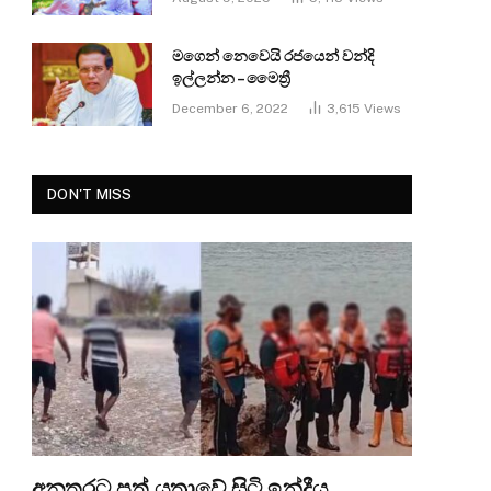
මගෙන් නෙවෙයි රජයෙන් වන්දි
ඉල්ලන්න – මෛත්‍රී
December 6, 2022
3,615
Views
DON'T MISS
අනතුරට පත් යත්‍රාවේ සිටි ඉන්දීය