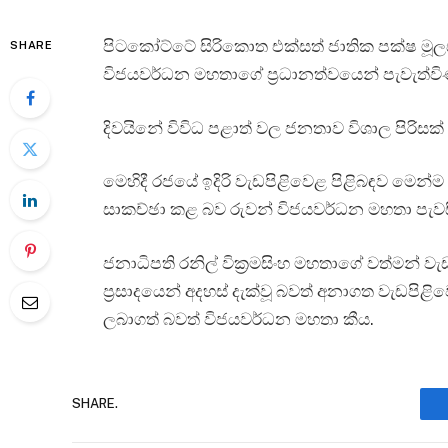
පිටකෝට්ටේ සිරිකොත එක්සත් ජාතික පක්ෂ මූ
SHARE
විජයවර්ධන මහතාගේ ප්‍රධානත්වයෙන් පැවැත්වි
දිවයිනේ විවිධ පළාත් වල ජනතාව විශාල පිරිසක් 
මෙහිදී රජයේ ඉදිරි වැඩපිළිවෙළ පිළිබඳව මෙන්
සාකච්ඡා කළ බව රුවන් විජයවර්ධන මහතා පැවස
ජනාධිපති රනිල් වික්‍රමසිංහ මහතාගේ වත්මන් 
ප්‍රසාදයෙන් අදහස් දැක්වූ බවත් අනාගත වැඩපි
ලබාගත් බවත් විජයවර්ධන මහතා කීය.
SHARE.