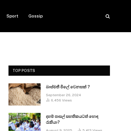
Sport
Gossip
TOP POSTS
බාස්මතී මිලේ වෙනසක් ?
September 26, 2024
6,456
Views
දහම් පාසල් සහතිකයටත් හොඳ
රැකියා?
August 9, 2025
5,413
Views