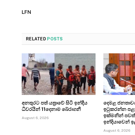
LFN
RELATED
POSTS
අනතුරට පත් යත්‍රාවේ සිටි ඉන්දීය
දෙමළ ජනතාව
ධීවරයින් 11දෙනාම බේරාගනී
ඉටුකරන්න පළා
ඉක්මනින් පවත
August 6, 2026
ඉන්දියාවෙන් ඉ
August 6, 2026