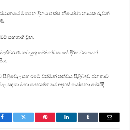
ලස්ථානයේ මහජන දිනය පක්ෂ නියෝජ්‍ය නායක රුවන්
ණි.
මීට සහභාගී වූහ.
ම මැතිවරණ කටයුතු සම්බන්ධයෙන් දීර්ඝ වශයෙන්
ීය.
වැඩ පිළිවෙල සහ රටේ වත්මන් තත්වය පිළිබඳව ජනතාව
ළිවෙළ සඳහා මහා සංඝරත්නයේ අදහස් යෝජනා මෙහිදී
Facebook
Twitter
Pinterest
LinkedIn
Tumblr
Email