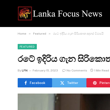
»
»
Home
Featured
රටේ ඉදිරිය ගැන සිරිකොත අදහස් විමසයි
FEATURED
රටේ ඉදිරිය ගැන සිරිකොත
By
LFN
February 15, 2023
No Comments
1 Min Read
Facebook
Twitter
Pinter