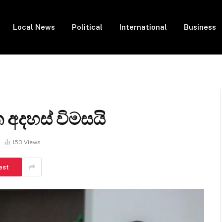
Local News
Political
International
Business
 අදහස් විමසයි
153
Views
est