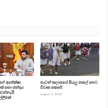
ගේ අපේක්ෂා
හැටන් කලාපයේ සියලු පාසල් හෙට
ත් සභා ඡන්දය
විවෘත කෙරේ
්වන්නැයි
August 5, 2026
ල්ලීමක්