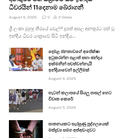
ධීවරයින් 11දෙනාම බේරාගනී
August 6, 2026
0
3
Views
ශ්‍රී ලංකා මුහුදු තීරයේ ඩෙල්ෆ් දූපත් අසල අනතුරට පත් වූ
ඉන්දීය ධීවර යාත්‍රාවේ සිටි ඉන්දීය…
දෙමළ ජනතාවගේ අපේක්ෂා
ඉටුකරන්න පළාත් සභා ඡන්දය
ඉක්මනින් පවත්වන්නැයි
ඉන්දියාවෙන් ඉල්ලීමක්
August 6, 2026
හැටන් කලාපයේ සියලු පාසල් හෙට
විවෘත කෙරේ
August 5, 2026
ඝාතනයකට සැරසුණු පුද්ගලයෙක්
මත්ද්‍රව්‍ය සමග අත්අඩංගුවට