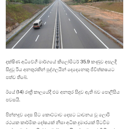
දක්ෂිණ අධිවේගී මාර්ගයේ කිලෝමීටර් 35.9 කණුව අසලදී
සිදුවූ රිය අනතුරකින් පුද්ගලයින් දෙදෙනෙකු ජීවිත්කෂයට
පත්ව තිබේ.
ඊයේ (14) රාත්‍රී කාලයේදී එම අනතුර සිදුව ඇති බව පොලීසිය
පවසයි.
පින්නදූව දෙස සිට කොට්ටාව දෙසට ධාවනය වූ ලොරි
රථයක කාර්මික දෝෂයක් නිසා අධික දුමාරයක් පිටවීම