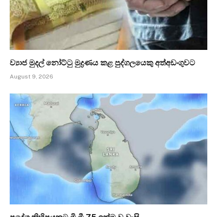
ව්‍යාජ මුදල් නෝට්ටු මුද්‍රණය කළ පුද්ගලයෙකු අත්අඩංගුවට
August 9, 2026