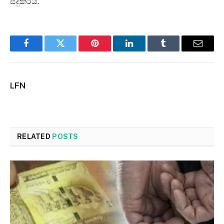
සිදුකරයි.
Facebook
Twitter
Pinterest
LinkedIn
Tumblr
Email
LFN
RELATED
POSTS