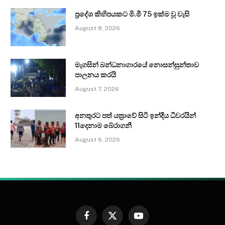
ප්‍රදේශ කිහිපයකට මි.මී 75 ඉක්ම වූ වැසි
August 8, 2026
මැගසින් බන්ධනාගාරයේ නොසන්සුන්තාව
පාලනය කරයි
August 7, 2026
අනතුරට පත් යත්‍රාවේ සිටි ඉන්දීය ධීවරයින්
11දෙනාම බේරාගනී
August 6, 2026
Facebook
X
YouTube