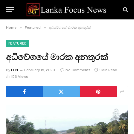
»
»
Home
Featured
අධිවේගයේ මාරක අනතුරක්
FEATURED
අධිවේගයේ මාරක අනතුරක්
By
LFN
February 15, 2023
No Comments
1 Min Read
156
Views