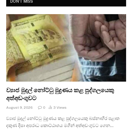
DON'T MISS
ව්‍යාජ මුදල් නෝට්ටු මුද්‍රණය කළ පුද්ගලයෙකු
අත්අඩංගුවට
August 9, 2026
0
3
Views
ව්‍යාජ මුදල් නෝට්ටු මුද්‍රණය කළ පුද්ගලයෙකු බස්නාහිර පළාත
දකුණ දිසා අපරාධ කොට්ඨාශය මගින් අත්අඩංගුවට ගෙන…