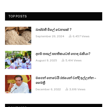
TOP POSTS
බාස්මතී මිලේ වෙනසක් ?
September 26, 2024
6,457
Views
දහම් පාසල් සහතිකයටත් හොඳ රැකියා?
August 9, 2025
5,414
Views
මගෙන් නෙවෙයි රජයෙන් වන්දි ඉල්ලන්න –
මෛත්‍රී
December 6, 2022
3,616
Views