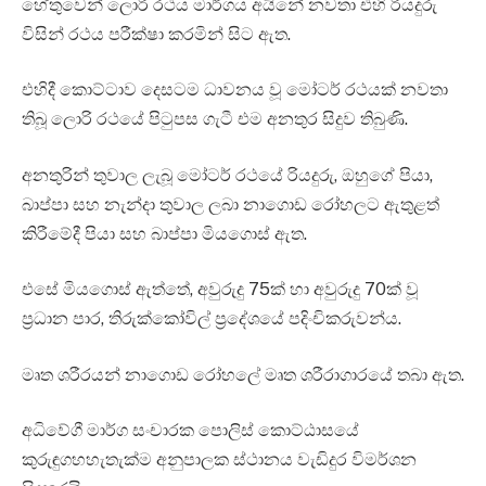
හේතුවෙන් ලොරි රථය මාර්ගය අයිනේ නවතා එහි රියදුරු
විසින් රථය පරීක්ෂා කරමින් සිට ඇත.
එහිදී කොට්ටාව දෙසටම ධාවනය වූ මෝටර් රථයක් නවතා
තිබූ ලොරි රථයේ පිටුපස ගැටී එම අනතුර සිදුව තිබුණි.
අනතුරින් තුවාල ලැබූ මෝටර් රථයේ රියදුරු, ඔහුගේ පියා,
බාප්පා සහ නැන්දා තුවාල ලබා නාගොඩ රෝහලට ඇතුළත්
කිරීමේදී පියා සහ බාප්පා මියගොස් ඇත.
එසේ මියගොස් ඇත්තේ, අවුරුදු 75ක් හා අවුරුදු 70ක් වූ
ප්‍රධාන පාර, තිරුක්කෝවිල් ප්‍රදේශයේ පදිංචිකරුවන්ය.
මෘත ශරීරයන් නාගොඩ රෝහලේ මෘත ශරීරාගාරයේ තබා ඇත.
අධිවේගී මාර්ග සංචාරක පොලිස් කොට්ඨාසයේ
කුරුඳුගහහැතැක්ම අනුපාලක ස්ථානය වැඩිදුර විමර්ශන