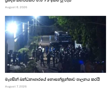
ප්‍රදේශ කිහිපයකට මි.මී 75 ඉක්ම වූ වැසි
August 8, 2026
මැගසින් බන්ධනාගාරයේ නොසන්සුන්තාව පාලනය කරයි
August 7, 2026