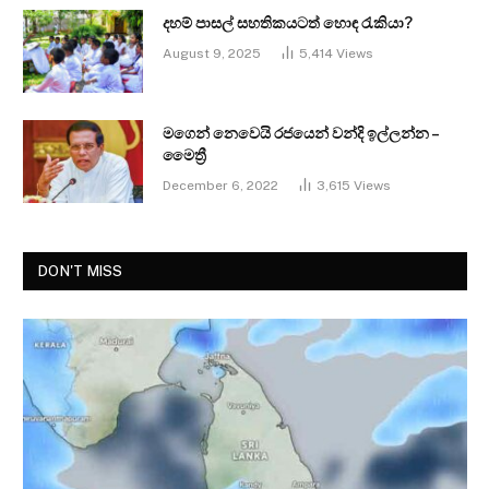
දහම් පාසල් සහතිකයටත් හොඳ රැකියා?
August 9, 2025
5,414
Views
මගෙන් නෙවෙයි රජයෙන් වන්දි ඉල්ලන්න –
මෛත්‍රී
December 6, 2022
3,615
Views
DON'T MISS