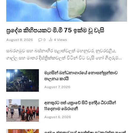
ප්‍රදේශ කිහිපයකට මි.මී 75 ඉක්ම වූ වැසි
August 8, 2026
0
4
Views
සබරගමුව සහ බස්නාහිර පළාත්වලත් මහනුවර, නුවරඑළිය,
ගාල්ල සහ මාතර දිස්ත්‍රික්කවලත් විටින් විට වැසි හෝ ගිගුරුම්…
මැගසින් බන්ධනාගාරයේ නොසන්සුන්තාව
පාලනය කරයි
August 7, 2026
අනතුරට පත් යත්‍රාවේ සිටි ඉන්දීය ධීවරයින්
11දෙනාම බේරාගනී
August 6, 2026
දෙමළ ජනතාවගේ අපේක්ෂා ඉටුකරන්න පළාත්