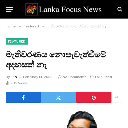
»
»
Home
Featured
මැතිවරණය නොපැවැත්වීමේ අදහසක් නෑ
FEATURED
මැතිවරණය නොපැවැත්වීමේ
අදහසක් නෑ
By
LFN
February 14, 2023
No Comments
1 Min Read
235
Views