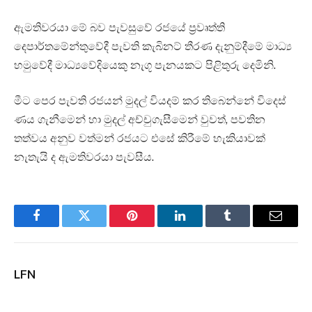
ඇමතිවරයා මේ බව පැවසුවේ රජයේ ප්‍රවෘත්ති
දෙපාර්තමේන්තුවේදී පැවති කැබිනට් තීරණ දැනුම්දීමේ මාධ්‍ය
හමුවේදී මාධ්‍යවේදියෙකු නැගූ පැනයකට පිළිතුරු දෙමිනි.
මීට පෙර පැවති රජයන් මුදල් වියදම් කර තිබෙන්නේ විදෙස්
ණය ගැනීමෙන් හා මුදල් අච්චුගැසීමෙන් වුවත්, පවතින
තත්වය අනුව වත්මන් රජයට එසේ කිරීමේ හැකියාවක්
නැතැයි ද ඇමතිවරයා පැවසීය.
Facebook
Twitter
Pinterest
LinkedIn
Tumblr
Email
LFN