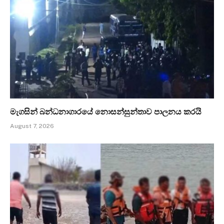
මැගසින් බන්ධනාගාරයේ නොසන්සුන්තාව පාලනය කරයි
August 7, 2026