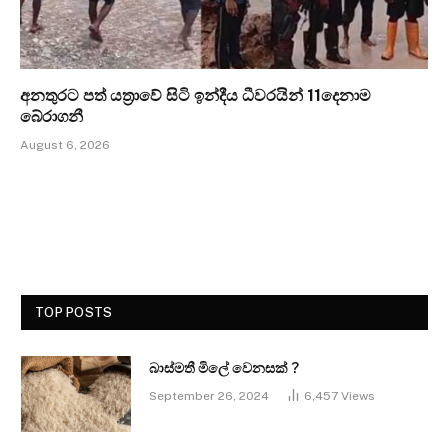
අනතුරට පත් යත්‍රාවේ සිටි ඉන්දීය ධීවරයින් 11දෙනාම
බේරාගනී
August 6, 2026
TOP POSTS
බාස්මතී මිලේ වෙනසක් ?
September 26, 2024
6,457
Views