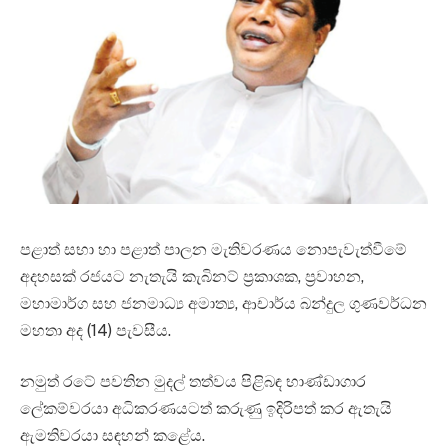
පළාත් සභා හා පළාත් පාලන මැතිවරණය නොපැවැත්වීමේ
අදහසක් රජයට නැතැයි කැබිනට් ප්‍රකාශක, ප්‍රවාහන,
මහාමාර්ග සහ ජනමාධ්‍ය අමාත්‍ය, ආචාර්ය බන්දුල ගුණවර්ධන
මහතා අද (14) පැවසීය.
නමුත් රටේ පවතින මුදල් තත්වය පිළිබඳ භාණ්ඩාගාර
ලේකම්වරයා අධිකරණයටත් කරුණු ඉදිරිපත් කර ඇතැයි
ඇමතිවරයා සඳහන් කළේය.