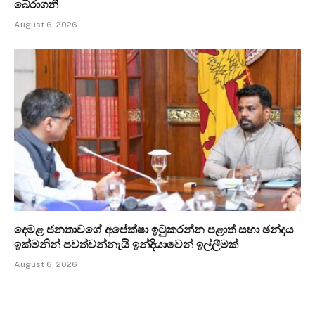
බේරාගනී
August 6, 2026
දෙමළ ජනතාවගේ අපේක්ෂා ඉටුකරන්න පළාත් සභා ඡන්දය
ඉක්මනින් පවත්වන්නැයි ඉන්දියාවෙන් ඉල්ලීමක්
August 6, 2026