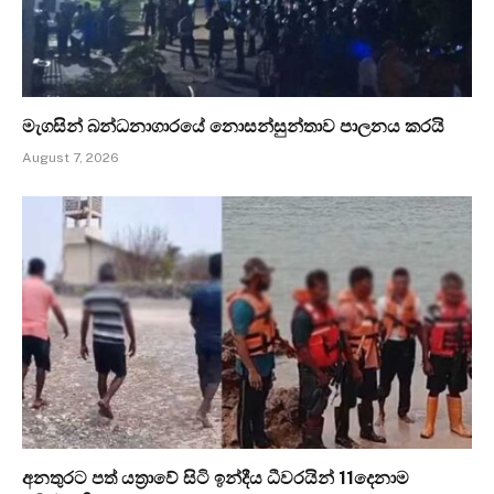
මැගසින් බන්ධනාගාරයේ නොසන්සුන්තාව පාලනය කරයි
August 7, 2026
අනතුරට පත් යත්‍රාවේ සිටි ඉන්දීය ධීවරයින් 11දෙනාම