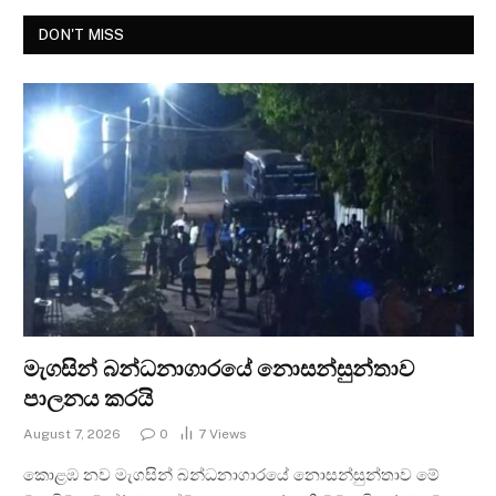
DON'T MISS
මැගසින් බන්ධනාගාරයේ නොසන්සුන්තාව
පාලනය කරයි
August 7, 2026
0
7
Views
කොළඹ නව මැගසින් බන්ධනාගාරයේ නොසන්සුන්තාව මේ