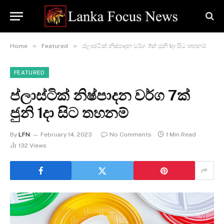
»
»
Home
Featured
ප්ලාස්ටික් නිෂ්පාදන වර්ග 7ක් ජුනි 1දා සිට තහනම්
FEATURED
ප්ලාස්ටික් නිෂ්පාදන වර්ග 7ක්
ජුනි 1දා සිට තහනම්
By
LFN
February 14, 2023
No Comments
1 Min Read
132
Views