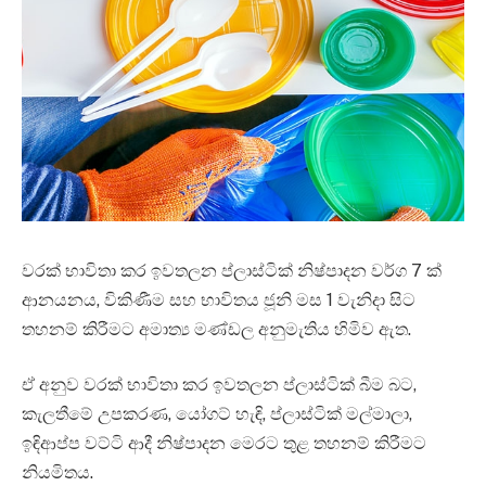
වරක් භාවිතා කර ඉවතලන ප්ලාස්ටික් නිෂ්පාදන වර්ග 7 ක්
ආනයනය, විකිණීම සහ භාවිතය ජූනි මස 1 වැනිදා සිට
තහනම් කිරීමට අමාත්‍ය මණ්ඩල අනුමැතිය හිමිව ඇත.
ඒ අනුව වරක් භාවිතා කර ඉවතලන ප්ලාස්ටික් බීම බට,
කැලතීමේ උපකරණ, යෝගට් හැඳි, ප්ලාස්ටික් මල්මාලා,
ඉඳිආප්ප වට්ටි ආදී නිෂ්පාදන මෙරට තුළ තහනම් කිරීමට
නියමිතය.