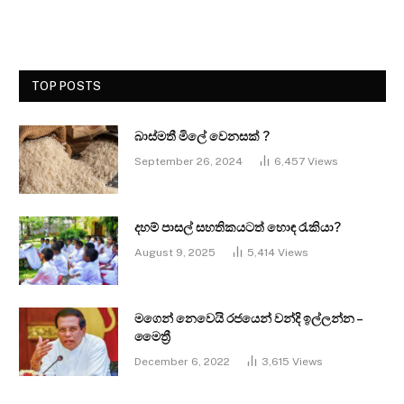
TOP POSTS
බාස්මතී මිලේ වෙනසක් ?
September 26, 2024
6,457
Views
දහම් පාසල් සහතිකයටත් හොඳ රැකියා?
August 9, 2025
5,414
Views
මගෙන් නෙවෙයි රජයෙන් වන්දි ඉල්ලන්න –
මෛත්‍රී
December 6, 2022
3,615
Views