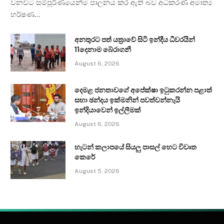
වනවිට සම්පූර්ණයෙන්ම පාලනය කර ඇති බව අධිකරණ අමාත්‍ය
හර්ෂණ…
අනතුරට පත් යත්‍රාවේ සිටි ඉන්දීය ධීවරයින්
11දෙනාම බේරාගනී
August 6, 2026
දෙමළ ජනතාවගේ අපේක්ෂා ඉටුකරන්න පළාත්
සභා ඡන්දය ඉක්මනින් පවත්වන්නැයි
ඉන්දියාවෙන් ඉල්ලීමක්
August 6, 2026
හැටන් කලාපයේ සියලු පාසල් හෙට විවෘත
කෙරේ
August 5, 2026