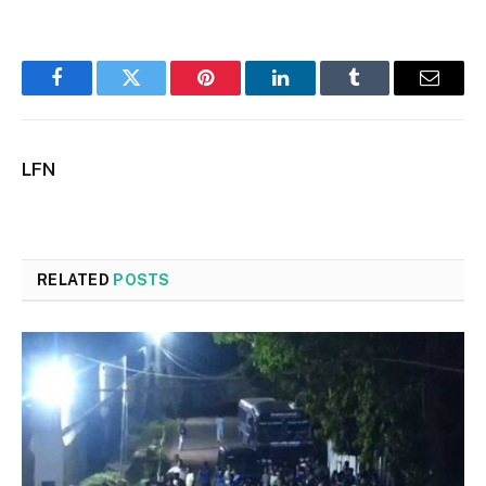
Facebook
Twitter
Pinterest
LinkedIn
Tumblr
Email
LFN
RELATED
POSTS