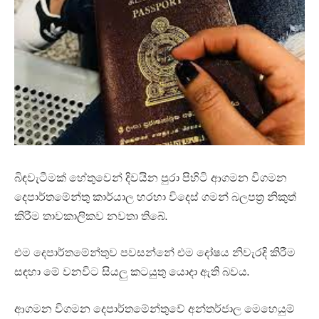
බිඳවැටීමක් හේතුවෙන් දිවයින පුරා පිහිටි ආගමන විගමන
දෙපාර්තමේන්තු කාර්යාල හරහා විදෙස් ගමන් බලපත්‍ර නිකුත්
කිරීම තාවකාලිකව නවතා තිබේ.
එම දෙපාර්තමේන්තුව පවසන්නේ එම දෝෂය නිවැරදි කිරීම
සඳහා මේ වනවිට සියලු කටයුතු යොදා ඇති බවය.
ආගමන විගමන දෙපාර්තමේන්තුවේ අන්තර්ජාල මෙහෙයුම්