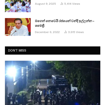
August 9, 2025
5,414
Views
මගෙන් නෙවෙයි රජයෙන් වන්දි ඉල්ලන්න –
මෛත්‍රී
December 6, 2022
3,615
Views
DON'T MISS