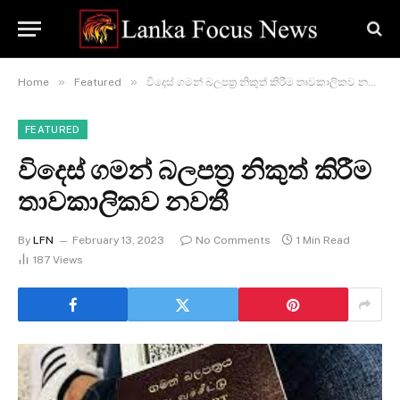
»
»
Home
Featured
විදෙස් ගමන් බලපත්‍ර නිකුත් කිරීම තාවකාලිකව නවතී
FEATURED
විදෙස් ගමන් බලපත්‍ර නිකුත් කිරීම
තාවකාලිකව නවතී
By
LFN
February 13, 2023
No Comments
1 Min Read
187
Views