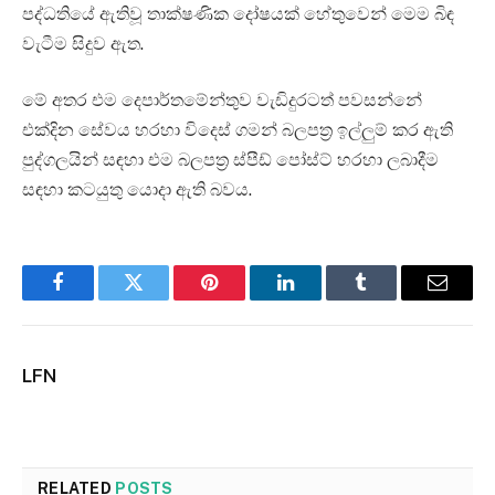
පද්ධතියේ ඇතිවූ තාක්ෂණික දෝෂයක් හේතුවෙන් මෙම බිඳ
වැටීම සිදුව ඇත.
මේ අතර එම දෙපාර්තමේන්තුව වැඩිදුරටත් පවසන්නේ
එක්දින සේවය හරහා විදෙස් ගමන් බලපත්‍ර ඉල්ලුම් කර ඇති
පුද්ගලයින් සඳහා එම බලපත්‍ර ස්පීඩ් පෝස්ට් හරහා ලබාදීම
සඳහා කටයුතු යොදා ඇති බවය.
Facebook
Twitter
Pinterest
LinkedIn
Tumblr
Email
LFN
RELATED
POSTS