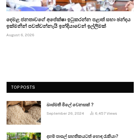
දෙමළ ජනතාවගේ අපේක්ෂා ඉටුකරන්න පළාත් සභා ඡන්දය
ඉක්මනින් පවත්වන්නැයි ඉන්දියාවෙන් ඉල්ලීමක්
August 6, 2026
TOP POSTS
බාස්මතී මිලේ වෙනසක් ?
September 26, 2024
6,457
Views
දහම් පාසල් සහතිකයටත් හොඳ රැකියා?