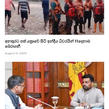
අනතුරට පත් යත්‍රාවේ සිටි ඉන්දීය ධීවරයින් 11දෙනාම
බේරාගනී
August 6, 2026