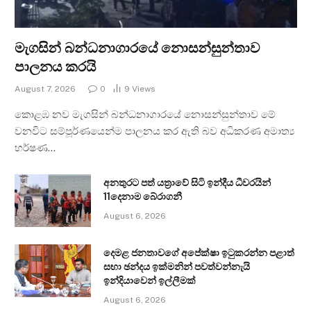
මැගසින් බන්ධනාගාරයේ නොසන්සුන්තාව
පාලනය කරයි
August 7, 2026
0
9
Views
කොළඹ නව මැගසින් බන්ධනාගාරයේ නොසන්සුන්තාව මේ
වනවිට සම්පූර්ණයෙන්ම පාලනය කර ඇති බව අධිකරණ අමාත්‍ය
හර්ෂණ…
අනතුරට පත් යත්‍රාවේ සිටි ඉන්දීය ධීවරයින්
11දෙනාම බේරාගනී
August 6, 2026
දෙමළ ජනතාවගේ අපේක්ෂා ඉටුකරන්න පළාත්
සභා ඡන්දය ඉක්මනින් පවත්වන්නැයි
ඉන්දියාවෙන් ඉල්ලීමක්
August 6, 2026