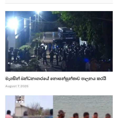
මැගසින් බන්ධනාගාරයේ නොසන්සුන්තාව පාලනය කරයි
August 7, 2026