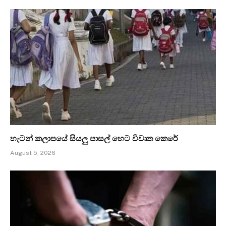
හැටන් කලාපයේ සියලු පාසල් හෙට විවෘත කෙරේ
August 5, 2026