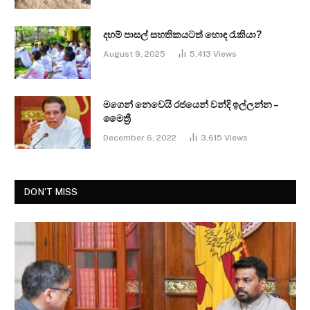
දහම් පාසල් සහතිකයටත් හොඳ රැකියා?
August 9, 2025
5,413
Views
මගෙන් නෙවෙයි රජයෙන් වන්දි ඉල්ලන්න –
මෛත්‍රී
December 6, 2022
3,615
Views
DON'T MISS