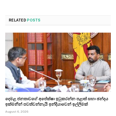
RELATED
POSTS
දෙමළ ජනතාවගේ අපේක්ෂා ඉටුකරන්න පළාත් සභා ඡන්දය
ඉක්මනින් පවත්වන්නැයි ඉන්දියාවෙන් ඉල්ලීමක්
August 6, 2026