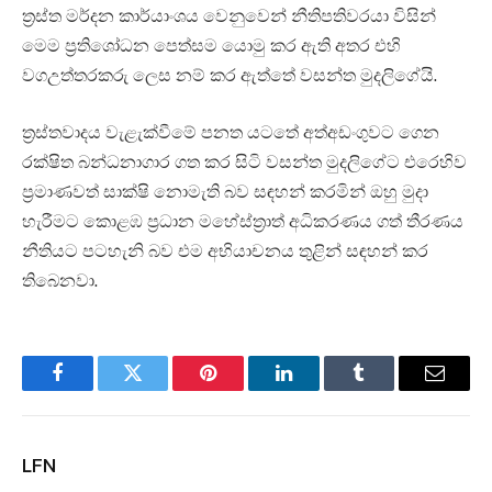
ත්‍රස්ත මර්දන කාර්යාංශය වෙනුවෙන් නීතිපතිවරයා විසින්
මෙම ප්‍රතිශෝධන පෙත්සම යොමු කර ඇති අතර එහි
වගඋත්තරකරු ලෙස නම් කර ඇත්තේ වසන්ත මුදලිගේයි.
ත්‍රස්තවාදය වැළැක්වීමේ පනත යටතේ අත්අඩංගුවට ගෙන
රක්ෂිත බන්ධනාගාර ගත කර සිටි වසන්ත මුදලිගේට එරෙහිව
ප්‍රමාණවත් සාක්ෂි නොමැති බව සඳහන් කරමින් ඔහු මුදා
හැරීමට කොළඹ ප්‍රධාන මහේස්ත්‍රාත් අධිකරණය ගත් තීරණය
නීතියට පටහැනි බව එම අභියාචනය තුළින් සඳහන් කර
තිබෙනවා.
Facebook
Twitter
Pinterest
LinkedIn
Tumblr
Email
LFN