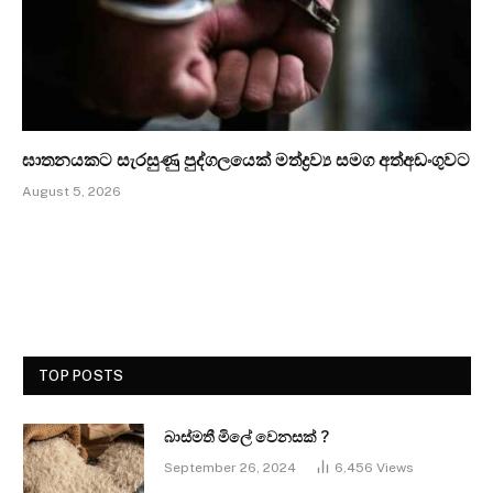
ඝාතනයකට සැරසුණු පුද්ගලයෙක් මත්ද්‍රව්‍ය සමග අත්අඩංගුවට
August 5, 2026
TOP POSTS
බාස්මතී මිලේ වෙනසක් ?
September 26, 2024
6,456
Views