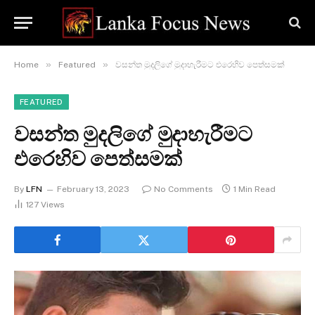
»
»
Home
Featured
වසන්ත මුදලිගේ මුදාහැරීමට එරෙහිව පෙත්සමක්
FEATURED
වසන්ත මුදලිගේ මුදාහැරීමට
එරෙහිව පෙත්සමක්
By
LFN
February 13, 2023
No Comments
1 Min Read
127
Views