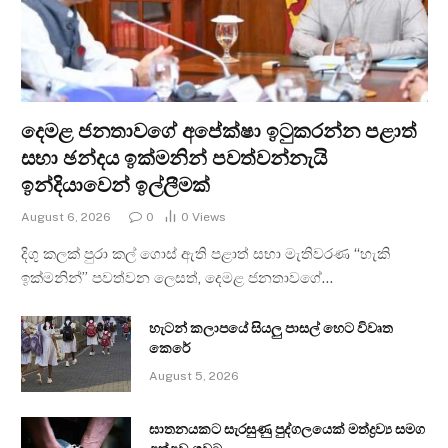
දෙමළ ජනතාවගේ අපේක්ෂා ඉටුකරන්න පළාත්
සභා ඡන්දය ඉක්මනින් පවත්වන්නැයි
ඉන්දියාවෙන් ඉල්ලීමක්
August 6, 2026
0
0
Views
දිගු කලක් පුරා කල් ගොස් ඇති පළාත් සභා මැතිවරණ “හැකි
ඉක්මනින්” පවත්වන ලෙසත්, දෙමළ ජනතාවගේ…
හැටන් කලාපයේ සියලු පාසල් හෙට විවෘත
කෙරේ
August 5, 2026
ඝාතනයකට සැරසුණු පුද්ගලයෙක් මත්ද්‍රව්‍ය සමග