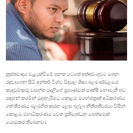
ත්‍රස්තවාදය වැළැක්වීමේ පනත යටතේ අත්අඩංගුවට ගෙන
රඳවාගෙන සිටි අන්තර් විශ්ව විද්‍යාල ශිෂ්‍ය බලමණ්ඩලයේ
කැඳවුම්කරු වසන්ත මුදලිගේ ප්‍රමාණවත් සාක්ෂි නොමැති බව
සඳහන් කරමින් මුදාහැරීමට කොළඹ මහේස්ත්‍රාත් අධිකරණය
ගත් තීරණය බලරහිත කරන ලෙස ඉල්ලා නීතිපතිවරයා විසින්
කොළඹ මහාධිකරණය වෙත ප්‍රතිශෝධන පෙත්සමක්
යොමුකර තිබෙනවා.