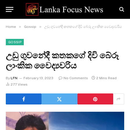
»
»
Home
Gossip
උඩු ගුවනේදී කතකගේ දිවි බේරූ ලාංකික වෛද්‍යවරිය
GOSSIP
උඩු ගුවනේදී කතකගේ දිවි බේරූ
ලාංකික වෛද්‍යවරිය
By
LFN
February 13, 2023
No Comments
2 Mins Read
277
Views