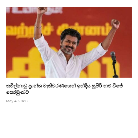
තමිල්නාඩු ප්‍රාන්ත මැතිවරණයෙන් ඉන්දීය සුපිරි නළු විජේ
පෙරමුණට
May 4, 2026