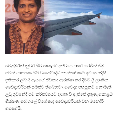
මෙල්බර්න් නුවර සිට කොළඹ දක්වා පියාසර කරමින් තිබූ
ගුවන් යානයක සිටි වයෝවෘද්ධ කාන්තාවකට අවශ්‍ය හදිසි
ප්‍රතිකාර ලබා දී ඇයගේ ජීවිතය ආරක්ෂා කර දීමට ශ්‍රී ලාංකික
වෛද්‍යවරියක් සමත්ව තිබෙනවා. වෛද්‍ය පහසුකම් නොමැති
උඩු ගුවනේදී එම කර්තව්‍යයට දායක වී ඇත්තේ දකුණු කොළඹ
ශික්ෂණ රෝහලේ විශේෂඥ වෛද්‍යවරියක් වන මනෝරි
ගමගේයි.