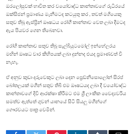
ඔරලෝසුවක් භාවිත කර වයෝවෘද්ධ කාන්තාවගේ රුධිරයේ
ඔක්සිජන් ප්‍රමාණය මැනීමටද කටයුතු කර , තවත් මගියෙකු
සතුව තිබූ ඇස්ප්‍රින් ඖෂධය රෝගී කාන්තාව වෙත ලබා දීමටද
ඇය පියවර ගෙන තිබෙනවා.
රෝගි කාන්තාව සතුව තිබූ සැල්බියුටමෝල් ඉන්හේලරය
මඟින් ඖෂධ වාර කිහිපයක් ලබා දුන්නද එයද ප්‍රමාණවත් වී
නැහැ.
ඒ අනුව කුඩා දරුවෙකුට ලබා දෙන ප්‍රෙඩ්නිසොලෝන් සිරප්
බෝතලයක් මගීන් සතුව තිබී එම ඖෂධයද ලබා දී වයෝවෘද්ධ
කාන්තාවගේ දිවි ආරක්ෂා කිරීමට එම ශ්‍රී ලාංකික වෛද්‍යවරිය
සමත්ව ඇත්තේ ගුවන් යානයේ සිටි සියලු මගීන්ගේ
ගෞරවයට පාත්‍ර වෙමින්.