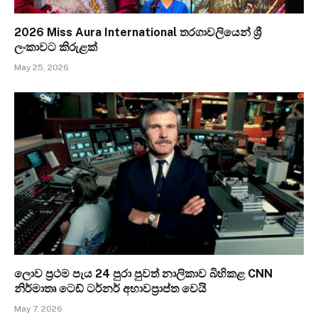
2026 Miss Aura International තරගාවලියෙන් ශ්‍රී
ලංකාවට කිරුළක්
May 25, 2026
ලොව ප්‍රථම පැය 24 පුරා පුවත් නාලිකාව බිහිකළ CNN
නිර්මාතෘ ටෙඩ් ටර්නර් අභාවප්‍රාප්ත වෙයි
May 7, 2026