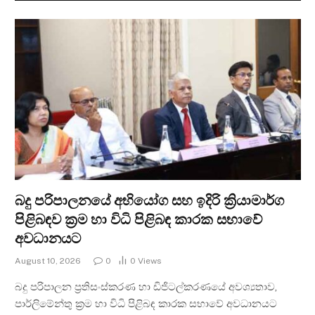
බදු පරිපාලනයේ අභියෝග සහ ඉදිරි ක්‍රියාමාර්ග
පිළිබඳව ක්‍රම හා විධි පිළිබඳ කාරක සභාවේ
අවධානයට
August 10, 2026
0
0
Views
බදු පරිපාලන ප්‍රතිසංස්කරණ හා ඩිජිටල්කරණයේ අවශ්‍යතාව,
පාර්ලිමේන්තු ක්‍රම හා විධි පිළිබඳ කාරක සභාවේ අවධානයට