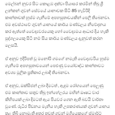
මෙල්බන් නුවර සිට කොළඹ දක්වා පියාසර කරමින් තිබූ ශ්‍රී
ලන්කන් ගුවන් සේවයේ යානාවක සිටි 85 හැවිරිදි
කාන්තාවක් හුස්ම ගැනීමේ අපහසුතාවයකින් පෙලී තිබෙනවා.
එම අවස්ථාවේ ගුවන් යානයේ කාර්ය මණ්ඩලය නිවේදනය
කර ඇත්තේ වෛද්‍යවරයෙකු හෝ වෛද්‍යමය ආධාර දිය හැකි
පුද්ගලයෙකු සිටී නම් සිය කාර්ය මණ්ඩලය දැනුවත් කරන
ලෙසයි.
ඒ අනුව ඉදිරිපත් වූ මනෝරි ගමගේ නමැති වෛද්‍යවරිය හුස්ම
ගැනීමේ අපහසුතාවයෙන් පෙළුණු වයෝවෘද්ධ කාන්තාවට
අවශ්‍ය මූලික ප්‍රතිකාර ලබාදී තිබෙනවා.
ඒ අනුව, ඔක්සිජන් ලබා දීමටත් , ඇදුම රෝගයෙන් පෙලුණු
එම කාන්තාව සතුව තිබූ ඉන්හේලරය මඟින් ඖෂධ වාර
කිහිපයක් ලබා දිමටත් ඇය පියවර ගෙන ඇති බවයි වාර්තා
වුණේ. රුධිර පීඩනය මැනිය හැකි උපකරණයක් ගුවන් යානය
තුළ තිබී නොමැති අතර තවත් ගුවන් මගියෙකුගේ ස්මාර්ට්