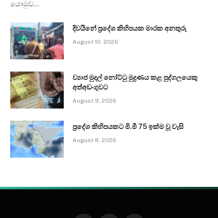
යොමුව…
දිවයිනේ ප්‍රදේශ කිහිපයක මාරක අනතුරු
August 10, 2026
ව්‍යාජ මුදල් නෝට්ටු මුද්‍රණය කළ පුද්ගලයෙකු
අත්අඩංගුවට
August 9, 2026
ප්‍රදේශ කිහිපයකට මි.මී 75 ඉක්ම වූ වැසි
August 8, 2026