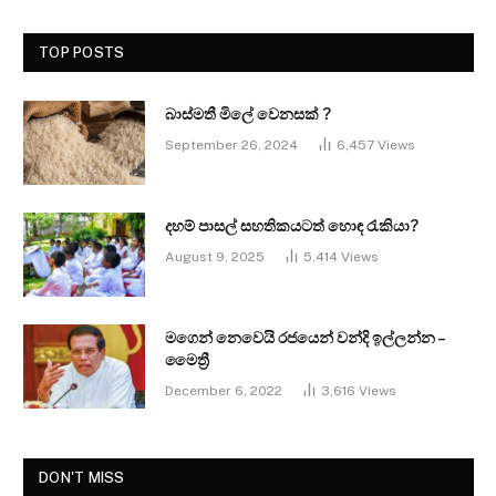
TOP POSTS
බාස්මතී මිලේ වෙනසක් ?
September 26, 2024
6,457
Views
දහම් පාසල් සහතිකයටත් හොඳ රැකියා?
August 9, 2025
5,414
Views
මගෙන් නෙවෙයි රජයෙන් වන්දි ඉල්ලන්න –
මෛත්‍රී
December 6, 2022
3,616
Views
DON'T MISS