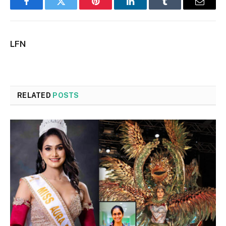
Facebook
Twitter
Pinterest
LinkedIn
Tumblr
Email
LFN
RELATED
POSTS