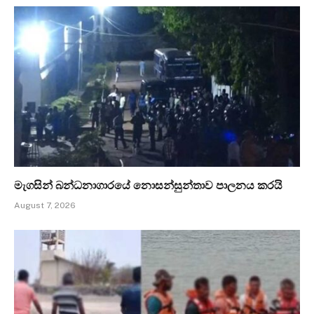
මැගසින් බන්ධනාගාරයේ නොසන්සුන්තාව පාලනය කරයි
August 7, 2026