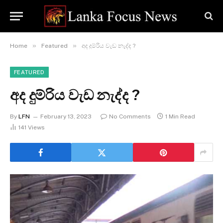
»
»
Home
Featured
අද දුම්රිය වැඩ නැද්ද ?
FEATURED
අද දුම්රිය වැඩ නැද්ද ?
By
LFN
February 13, 2023
No Comments
1 Min Read
141
Views