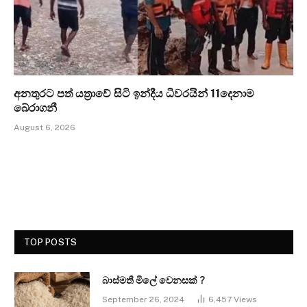
අනතුරට පත් යත්‍රාවේ සිටි ඉන්දීය ධීවරයින් 11දෙනාම
බේරාගනී
August 6, 2026
TOP POSTS
බාස්මතී මිලේ වෙනසක් ?
September 26, 2024
6,457
Views