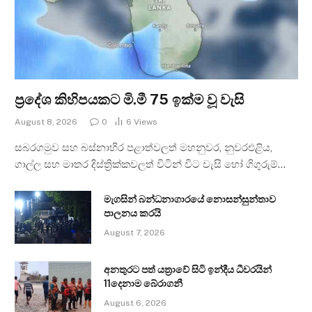
ප්‍රදේශ කිහිපයකට මි.මී 75 ඉක්ම වූ වැසි
August 8, 2026
0
6
Views
සබරගමුව සහ බස්නාහිර පළාත්වලත් මහනුවර, නුවරඑළිය,
ගාල්ල සහ මාතර දිස්ත්‍රික්කවලත් විටින් විට වැසි හෝ ගිගුරුම්…
මැගසින් බන්ධනාගාරයේ නොසන්සුන්තාව
පාලනය කරයි
August 7, 2026
අනතුරට පත් යත්‍රාවේ සිටි ඉන්දීය ධීවරයින්
11දෙනාම බේරාගනී
August 6, 2026