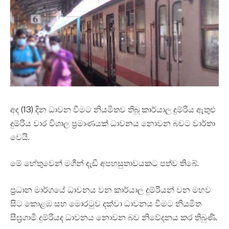
අද (13) දින ධාවන වීමට නියමිතව තිබූ කාර්යාල දුම්රිය ඇතුළු
දුම්රිය වාර විශාල ප්‍රමාණයක් ධාවනය නොවන බවට වාර්තා
වෙයි.
මේ හේතුවෙන් මගීන් දැඩි අපහසුතාවයකට පත්ව තිබේ.
ප්‍රධාන මාර්ගයේ ධාවනය වන කාර්යාල දුම්රියන් වන මහව
සිට කොළඹ සහ මොරටුව දක්වා ධාවනය වීමට නියමිත
සීඝ්‍රගාමී දුම්රියද ධාවනය නොවන බව නිවේදනය කර තිබුණි.