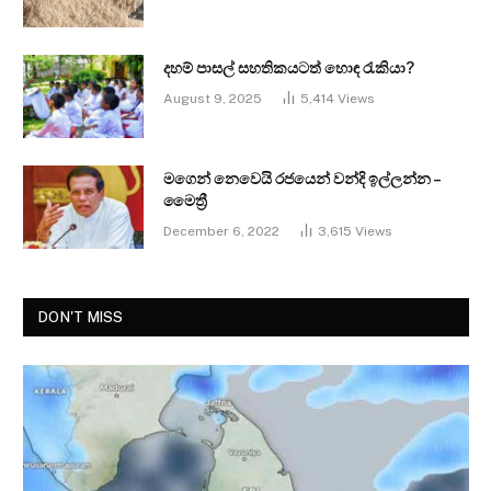
දහම් පාසල් සහතිකයටත් හොඳ රැකියා?
August 9, 2025
5,414
Views
මගෙන් නෙවෙයි රජයෙන් වන්දි ඉල්ලන්න –
මෛත්‍රී
December 6, 2022
3,615
Views
DON'T MISS