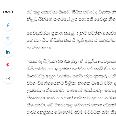
රට තුළ අත්‍යවශ්‍ය ඖෂධ 150ක පමණ දැවැන්ත හි
SHARE
නිලධාරින්ගේ සංගමයේ උප සභාපති වෛද්‍ය නිශ
වෛද්‍යවරයා ප්‍රකාශ කළේ, දැනට පවතින අත්‍ය
මේ වන විට නිරීක්ෂණය වී ඇති අතර ඒ සම්බන්ධ
පවතින බවය.
“රජය රු බිලියන 322ක මුදලක් පසුගිය අයවැයෙ
කිසිසේත්ම නොලැබෙන තත්ත්වයක් තමයි තියෙ
ඖෂධවල ඉඳලා විශේෂයෙන්ම හදිසි අනතුරු ස
වර්ග, විශේෂයෙන්ම පිළිකා නාශක ඖෂධ වර්ග 
ලක්වෙලා තියෙනවා. බොහෝ අවස්ථාවල රෝහල්ව
තියෙනවා. සාමාන්‍යයෙන් ගත්තහම අත්‍යවශ්‍ය ඖෂ
තියෙනවා. මේ මාසය තුළ බොහෝ තොග අවසන් ව
රාජ්‍ය අනුග්‍රහය බොහෝම අවම මට්ටමක තමා ති