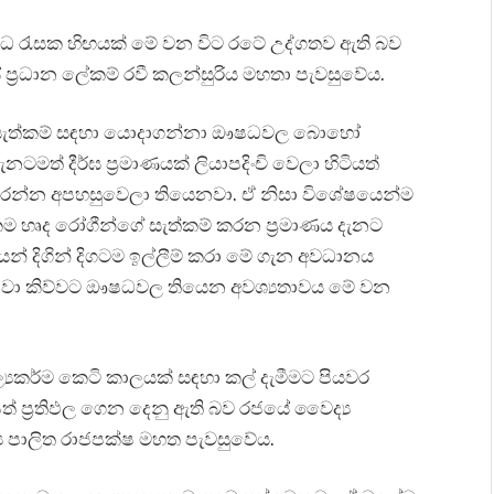
ධ රැසක හිඟයක් මේ වන විට රටේ උද්ගතව ඇති බව
‍රධාන ලේකම් රවී කලන්සුරිය මහතා පැවසුවේය.
ගේ සැත්කම් සඳහා යොදාගන්නා ඖෂධවල බොහෝ
ටමත් දීර්ඝ ප්‍රමාණයක් ලියාපදිංචි වෙලා හිටියත්
ුකරන්න අපහසුවෙලා තියෙනවා. ඒ නිසා විශේෂයෙන්ම
 හෘද රෝගීන්ගේ සැත්කම් කරන ප්‍රමාණය දැනට
් දිගින් දිගටම ඉල්ලීම් කරා මේ ගැන අවධානය
රනවා කිව්වට ඖෂධවල තියෙන අවශ්‍යතාවය මේ වන
‍යකර්ම කෙටි කාලයක් සඳහා කල් දැමීමට පියවර
ත් ප්‍රතිඵල ගෙන දෙනු ඇති බව රජයේ වෛද්‍ය
ය පාලිත රාජපක්ෂ මහත පැවසුවේය.