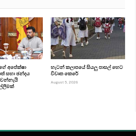
ගේ අපේක්ෂා
හැටන් කලාපයේ සියලු පාසල් හෙට
ත් සභා ඡන්දය
විවෘත කෙරේ
්වන්නැයි
August 5, 2026
ල්ලීමක්