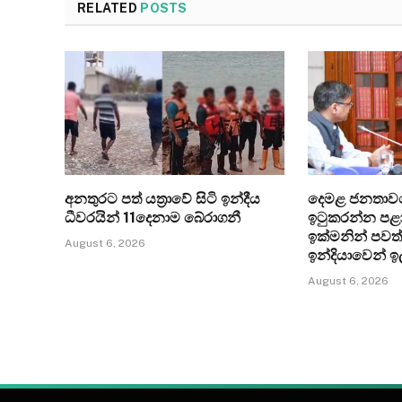
RELATED
POSTS
අනතුරට පත් යත්‍රාවේ සිටි ඉන්දීය
දෙමළ ජනතාව
ධීවරයින් 11දෙනාම බේරාගනී
ඉටුකරන්න පළා
ඉක්මනින් පවත
August 6, 2026
ඉන්දියාවෙන් ඉ
August 6, 2026