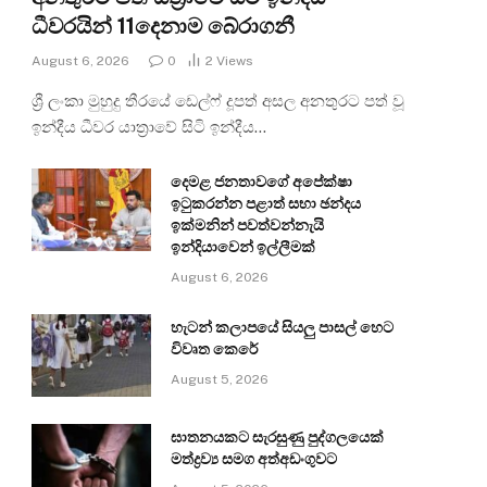
ධීවරයින් 11දෙනාම බේරාගනී
August 6, 2026
0
2
Views
ශ්‍රී ලංකා මුහුදු තීරයේ ඩෙල්ෆ් දූපත් අසල අනතුරට පත් වූ
ඉන්දීය ධීවර යාත්‍රාවේ සිටි ඉන්දීය…
දෙමළ ජනතාවගේ අපේක්ෂා
ඉටුකරන්න පළාත් සභා ඡන්දය
ඉක්මනින් පවත්වන්නැයි
ඉන්දියාවෙන් ඉල්ලීමක්
August 6, 2026
හැටන් කලාපයේ සියලු පාසල් හෙට
විවෘත කෙරේ
August 5, 2026
ඝාතනයකට සැරසුණු පුද්ගලයෙක්
මත්ද්‍රව්‍ය සමග අත්අඩංගුවට