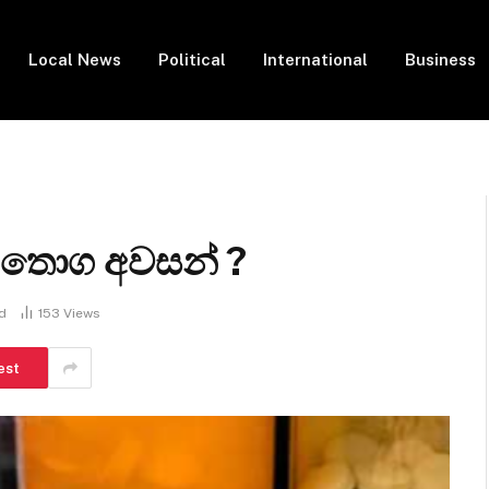
Local News
Political
International
Business
ක තොග අවසන් ?
d
153
Views
est