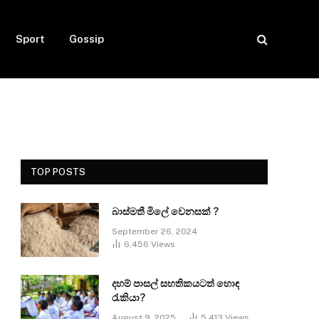
Sport
Gossip
TOP POSTS
බාස්මතී මිලේ වෙනසක් ?
September 26, 2024
6,456
Views
දහම් පාසල් සහතිකයටත් හොඳ
රැකියා?
August 9, 2025
5,413
Views