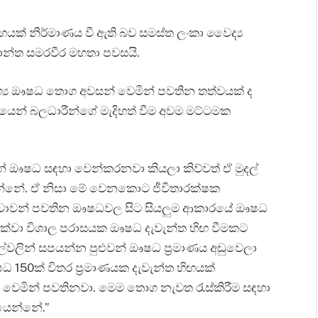
ඟයක් නිර්මාණය වී ඇති බව සමස්ත ලංකා වෛද්‍ය
ාන්ත සමරවීර මහතා පවසයි.
වශ්‍ය ඖෂධ තොග අවසන් වෙමින් පවතින තත්වයක් ද
යෙන් බලධාරීන්ගේ මැදිහත් වීම අවම මට්ටමක
න් ඖෂධ සඳහා වෙන්කරනවා කියලා කිව්වත් ඒ මුදල්
න්නේ. ඒ නිසා මේ වෙනකොට ජීවිතාරක්ෂක
ේවාවන් පවතින ඖෂධවල සිට සියලුම ආකාරයේ ඖෂධ
දක්වා විශාල පරාසයක ඖෂධ දැවැන්ත හිඟ වීමකට
ලින් සපයන්න පුළුවන් ඖෂධ ප්‍රමාණය අඩුවෙලා
ධ 150ක් විතර ප්‍රමාණයක දැවැන්ත හිඟයක්
ෙමින් පවතිනවා. මෙම තොග නැවත රැස්කිරීම සඳහා
යෙන්නේ.”