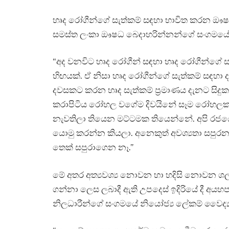
හෘද රෝගීන්ගේ සැත්කම් සඳහා භාවිත කරන ඖෂ
සමස්ත ලංකා ඖෂධ බෙදාහරින්නන්ගේ සංගමයේ ප්
“අද වනවිට හෘද රෝගීන් සඳහා හෘද රෝගීන්
හිඟයක්. ඒ නිසා හෘද රෝගීන්ගේ සැත්කම් සඳහා දැන
දවසකට කරන හෘද සැත්කම් ප්‍රමාණය දැනට සිද
කරාපිටිය රෝහල වගේම දිවයිනේ සෑම රෝහලකම
නැවතිලා තියෙන මට්ටමක තියෙන්නේ. අපි රජයෙන
යොමු කරන්න කියලා. අනෙකුත් අවශ්‍යතා සපු
තෙක් සපුරාගෙන නෑ.”
මේ අතර අත්‍යවශ්‍ය නොවන හා හදිසි නොවන ශල්
ගන්නා ලෙස ලබාදී ඇති උපදෙස් ඉදිරියේ දී අයහප
නිලධාරීන්ගේ සංගමයේ නියෝජ්‍ය ලේකම් වෛද්‍