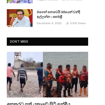
මගෙන් නෙවෙයි රජයෙන් වන්දි
ඉල්ලන්න – මෛත්‍රී
December 6, 2022
3,615
Views
DON'T MISS
අනතුරට පත් යත්‍රාවේ සිටි ඉන්දීය