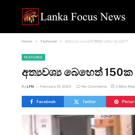
»
»
Home
Featured
අත්‍යවශ්‍ය බෙහෙත් 150ක තොග අවසන් ?
FEATURED
අත්‍යවශ්‍ය බෙහෙත් 150
By
LFN
February 13, 2023
No Comments
2 Mins Rea
Facebook
Twitter
Pinter