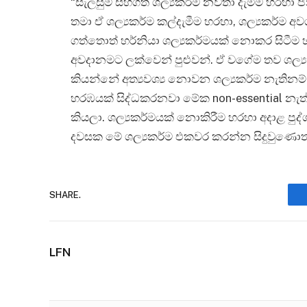
“සැලසුම් සහගත ශල්‍යකර්ම නවතා දැමීම හර
තමා ඒ ශල්‍යකර්ම කල්දැමීම හරහා, ශල්‍යකර්ම
ගත්තොත් හර්නියා ශල්‍යකර්මයක් නොකර සිට
අවදානමට ලක්වෙන් පුළුවන්. ඒ වගේම තව ශල්
කියන්නේ අත්‍යවශ්‍ය නොවන ශල්‍යකර්ම නැතින
හරඹයක් සිද්ධකරනවා මේක non-essential නැත්න
කියලා. ශල්‍යකර්මයක් නොකිරීම හරහා අදාළ ප
දවසක මේ ශල්‍යකර්ම එකවර කරන්න සිදුවුණොත්
SHARE.
LFN