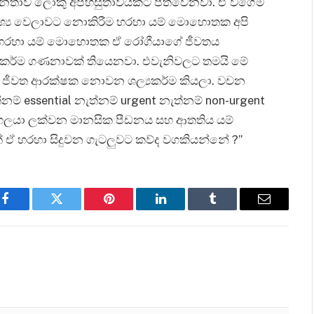
හා ජනතාව ලොකු අපහසුතාවයකට පත්වෙනවා. ඒ වගේම
 අවශ්‍ය වෙලාවට නොකිරීම හරහා යම් මොහොතක අපි
ීම හරහා යම් මොහොතක ඒ රෝගීයාගේ ජීවතය
‍යකර්ම ගණනාවක් තියෙනවා. එවැනිවලට තමයි මේ
ම් ජීවත ආරක්ෂක නොවන ශල්‍යකර්ම කියලා. වචන
ම් essential නැත්නම් urgent නැත්නම් non-urgent
ුද්ගලයා ලක්වන මානසික පීඩනය සහ ආතතිය යම්
 ඒ හරහා සිදුවන ගැටලුවට කව්ද වගකියන්නේ ?”
Facebook
Twitter
Pinterest
LinkedIn
Tumblr
Email