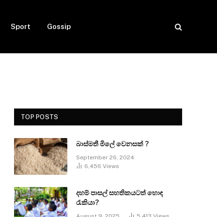
Sport
Gossip
TOP POSTS
බාස්මතී මිලේ වෙනසක් ?
September 26, 2024
6,456
Views
දහම් පාසල් සහතිකයටත් හොඳ
රැකියා?
August 9, 2025
5,413
Views