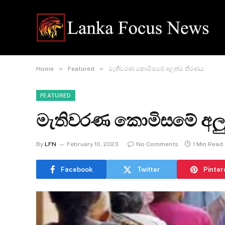
»
»
Home
Featured
මැතිවරණ කොමිසමේ අලුත්ම තීරණය
FEATURED
මැතිවරණ කොමිසමේ අලු
By
LFN
February 10, 2023
No Comments
1 Min Read
Facebook
Twitter
Pinter