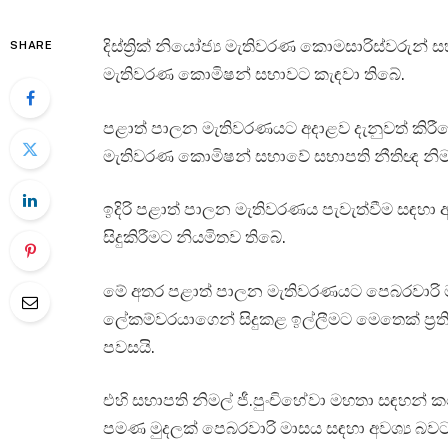
දිස්ත්‍රික් නියෝජ්‍ය මැතිවරණ කොමසාරිස්වරුන
SHARE
මැතිවරණ කොමිෂන් සභාවට කැඳවා තිබේ.
පළාත් පාලන මැතිවරණයට අදාළව දැනුවත් කිරී
මැතිවරණ කොමිෂන් සභාවේ සභාපති නීතිඥ නිමල
ඉදිරි පළාත් පාලන මැතිවරණය පැවැත්වීම සඳහා අවශ
සිදුකිරීමට නියමිතව තිබේ.
මේ අතර පළාත් පාලන මැතිවරණයට පෙබරවාරි මාස
ලේකම්වරයාගෙන් සිදුකළ ඉල්ලීමට මෙතෙක් ප්‍
පවසයි.
එහි සභාපති නිමල් ජී.පුංචිහේවා මහතා සඳහන් 
පමණ මුදලක් පෙබරවාරි මාසය සඳහා අවශ්‍ය බවට ම