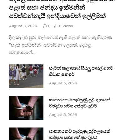
පළාත් සභා ඡන්දය ඉක්මනින්
පවත්වන්නැයි ඉන්දියාවෙන් ඉල්ලීමක්
August 6, 2026
0
0
Views
දිගු කලක් පුරා කල් ගොස් ඇති පළාත් සභා මැතිවරණ
“හැකි ඉක්මනින්” පවත්වන ලෙසත්, දෙමළ
ජනතාවගේ…
හැටන් කලාපයේ සියලු පාසල් හෙට
විවෘත කෙරේ
August 5, 2026
ඝාතනයකට සැරසුණු පුද්ගලයෙක්
මත්ද්‍රව්‍ය සමග අත්අඩංගුවට
August 5, 2026
ඝාතනයකට සැරසුණු පුද්ගලයෙක්
මත්ද්‍රව්‍ය සමග අත්අඩංගුවට