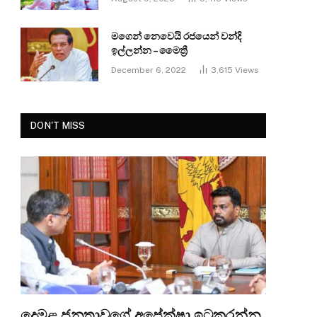
මගෙන් නෙවෙයි රජයෙන් වන්දි
ඉල්ලන්න – මෛත්‍රී
December 6, 2022
3,615
Views
DON'T MISS
දෙමළ ජනතාවගේ අපේක්ෂා ඉටුකරන්න