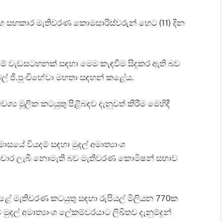
් සහ සහකාර මැතිවරණ කොමසාරිස්වරුන් හෙට (11) දින
මේ වැඩසටහනක් සඳහා මෙම කැඳවීම සිදුකර ඇති බව
් ජී.පුංචිහේවා මහතා සඳහන් කළේය.
්‍ය මූලික කටයුතු පිළිබඳව දැනුවත් කිරීම මෙහිදී
යේ වියදම් සඳහා මුදල් අමාත්‍යාංශ
රතිචාර ලැබී නොමැති බව මැතිවරණ කොමිෂන් සභාව
කළේ මැතිවරණ කටයුතු සඳහා රුපියල් මිලියන 770ක
ුදල් අමාත්‍යාංශ ලේකම්වරයාට ලිඛිතව දැනුම්දුන්