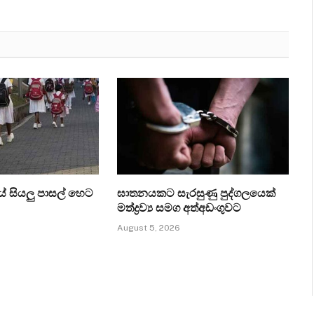
 සියලු පාසල් හෙට
ඝාතනයකට සැරසුණු පුද්ගලයෙක්
මත්ද්‍රව්‍ය සමග අත්අඩංගුවට
August 5, 2026