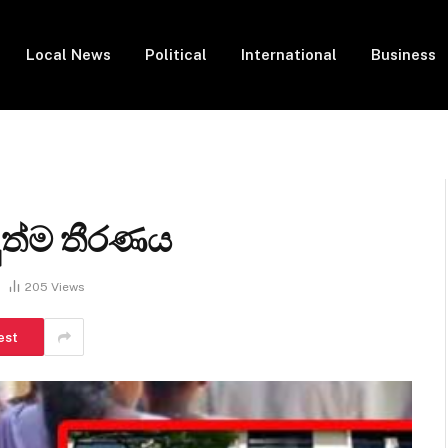
Local News
Political
International
Business
ත්ම තීරණය
205
Views
est