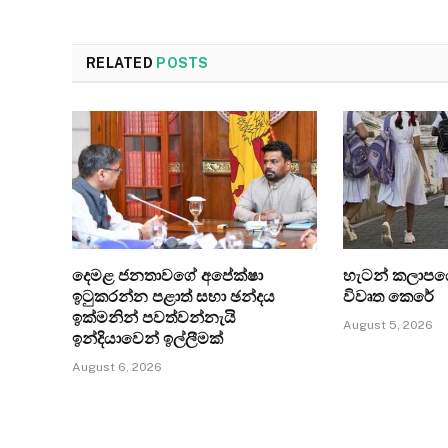
RELATED
POSTS
දෙමළ ජනතාවගේ අපේක්ෂා
හැටන් කලාපයේ
ඉටුකරන්න පළාත් සභා ඡන්දය
විවෘත කෙරේ
ඉක්මනින් පවත්වන්නැයි
August 5, 2026
ඉන්දියාවෙන් ඉල්ලීමක්
August 6, 2026