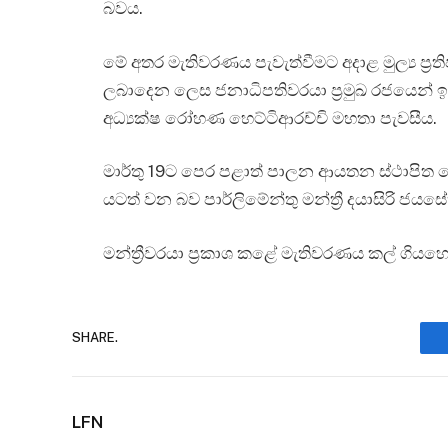
බවය.
මේ අතර මැතිවරණය පැවැත්වීමට අදාළ මුල්‍ය ප
ලබාදෙන ලෙස ජනාධිපතිවරයා ප්‍රමුඛ රජයෙන් 
අධ්‍යක්ෂ රෝහණ හෙට්ටිආරච්චි මහතා පැවසීය.
මාර්තු 19ට පෙර පළාත් පාලන ආයතන ස්ථා
යටත් වන බව පාර්ලිමේන්තු මන්ත්‍රී දයාසිරි ජය
මන්ත්‍රීවරයා ප්‍රකාශ කළේ මැතිවරණය කල් ගියහ
SHARE.
LFN