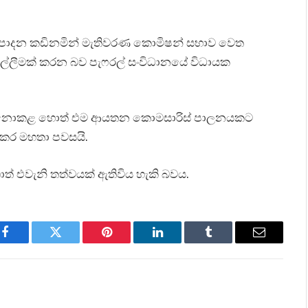
්‍රතිපාදන කඩිනමින් මැතිවරණ කොමිෂන් සභාව වෙත
ඉල්ලීමක් කරන බව පැෆරල් සංවිධානයේ විධායක
පිත නොකළ හොත් එම ආයතන කොමසාරිස් පාලනයකට
සේකර මහතා පවසයි.
ොත් එවැනි තත්වයක් ඇතිවිය හැකි බවය.
Facebook
Twitter
Pinterest
LinkedIn
Tumblr
Email