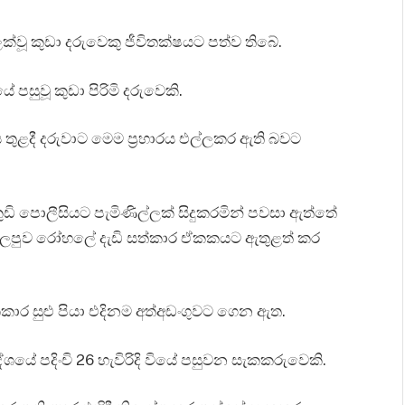
ලක්වූ කුඩා දරුවෙකු ජීවිතක්ෂයට පත්ව තිබේ.
 පසුවූ කුඩා පිරිමි දරුවෙකි.
ුළදී දරුවාට මෙම ප්‍රහාරය එල්ලකර ඇති බවට
කුඩි පොලීසියට පැමිණිල්ලක් සිදුකරමින් පවසා ඇත්තේ
ලපුව රෝහලේ දැඩි සත්කාර ඒකකයට ඇතුළත් කර
ැකකාර සුළු පියා එදිනම අත්අඩංගුවට ගෙන ඇත.
ේ පදිංචි 26 හැවිරිදි වියේ පසුවන සැකකරුවෙකි.