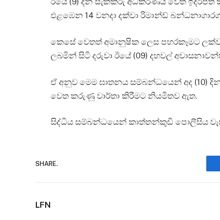
ඊයේ (9) දින සැකකරු අධිකරණය වෙත ඉදිරිපත්
එළඹෙන 14 වනදා දක්වා රිමාන්ඩ් බන්ධනාගා
කෙසේ වෙතත් අමානුෂික ලෙස පහරකෑමට ලක්ව 
ලබමින් සිටි දරුවා ඊයේ (09) දහවල් අවාසනාව
ඒ අනුව මෙම ඝාතනය සම්බන්ධයෙන් අද (10) දින
වෙත කරුණු වාර්තා කිරීමට නියමිතව ඇත.
සිද්ධිය සම්බන්ධයෙන් කාත්තන්කුඩි පොලීසිය වැ
SHARE.
LFN