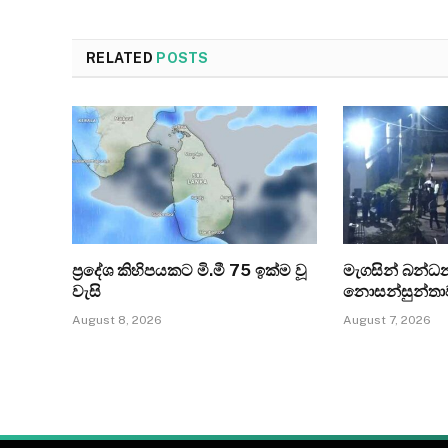
RELATED
POSTS
ප්‍රදේශ කිහිපයකට මි.මී 75 ඉක්ම වූ
මැගසින් බන්
වැසි
නොසන්සුන්තා
August 8, 2026
August 7, 2026