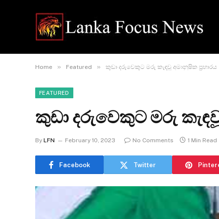
»
»
Home
Featured
කුඩා දරුවෙකුට මරු කැඳවූ අමානුෂික ප්‍රහාරය
FEATURED
කුඩා දරුවෙකුට මරු කැඳවූ
By
LFN
February 10, 2023
No Comments
1 Min Read
Facebook
Twitter
Pinter