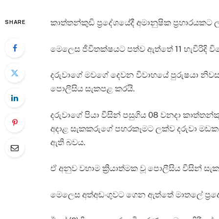
කාත්තන්කුඩි ප්‍රදේශයේදී අමානුෂික ප්‍රහාරයකට 
SHARE
මෙලෙස ජීවිතක්ෂයට පත්ව ඇත්තේ 11 හැවිරිදි වියේ
දරුවාගේ මවගේ දෙවන විවාහයේ පුරුෂයා නිවස ත
පොලීසිය සැකපළ කරයි.
දරුවාගේ පියා විසින් පසුගිය 08 වනදා කාත්තන්
අදාළ සැකකරුගේ පහරකෑමට ලක්ව දරුවා මඩක
ඇති බවය.
ඒ අනුව වහාම ක්‍රියාත්මක වූ පොලීසිය විසින් ස
මෙලෙස අත්අඩංගුවට ගෙන ඇත්තේ මාතලේ ප්‍රදේශය