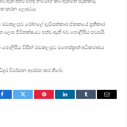
 කර ඇති අතර එහිදී නියෝග කර ඇත්තේ සැකකරු
රගත කරන ලෙසටය.
මඩකලපුව රෝහලේ දැඩිසත්කාර ඒකකයේ ප්‍රතිකාර
න්ත ලෙස ජීවිතක්ෂයට පත්ව ඇති බව පොලීසිය පවසයි.
 පොලීසිය විසින් මඩකලපුව මහෙස්ත්‍රාත් අධිකරණය
ඩිදුර විමර්ශන ආරම්භ කර තිබේ.
Facebook
Twitter
Pinterest
LinkedIn
Tumblr
Email