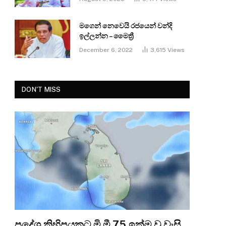
මගෙන් නෙවෙයි රජයෙන් වන්දි
ඉල්ලන්න – මෛත්‍රී
December 6, 2022
3,615
Views
DON'T MISS
ප්‍රදේශ කිහිපයකට මි.මී 75 ඉක්ම වූ වැසි