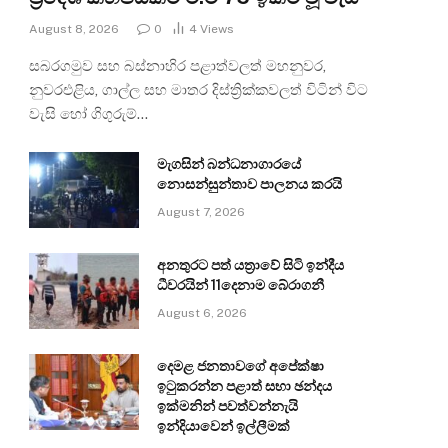
August 8, 2026
0
4
Views
සබරගමුව සහ බස්නාහිර පළාත්වලත් මහනුවර,
නුවරඑළිය, ගාල්ල සහ මාතර දිස්ත්‍රික්කවලත් විටින් විට
වැසි හෝ ගිගුරුම්…
මැගසින් බන්ධනාගාරයේ
නොසන්සුන්තාව පාලනය කරයි
August 7, 2026
අනතුරට පත් යත්‍රාවේ සිටි ඉන්දීය
ධීවරයින් 11දෙනාම බේරාගනී
August 6, 2026
දෙමළ ජනතාවගේ අපේක්ෂා
ඉටුකරන්න පළාත් සභා ඡන්දය
ඉක්මනින් පවත්වන්නැයි
ඉන්දියාවෙන් ඉල්ලීමක්