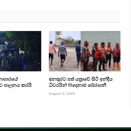
ධනාගාරයේ
අනතුරට පත් යත්‍රාවේ සිටි ඉන්දීය
ව පාලනය කරයි
ධීවරයින් 11දෙනාම බේරාගනී
August 6, 2026