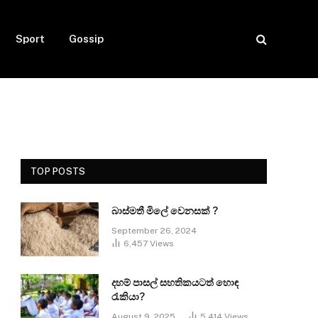
Sport
Gossip
TOP POSTS
බාස්මතී මිලේ වෙනසක් ?
September 26, 2024
6,457
Views
දහම් පාසල් සහතිකයටත් හොඳ
රැකියා?
August 9, 2025
5,414
Views