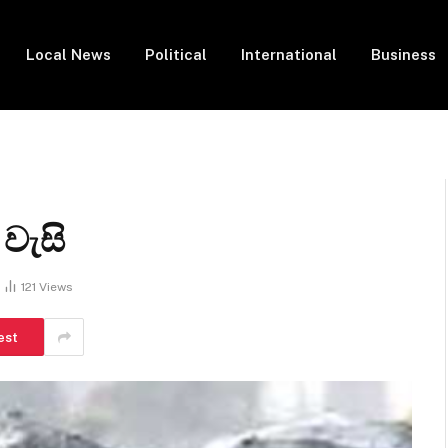
Local News
Political
International
Business
වැසි
121
Views
est