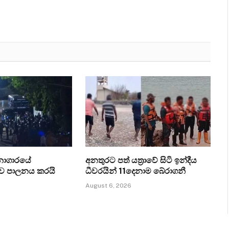
ධනාගාරයේ
අනතුරට පත් යත්‍රාවේ සිටි ඉන්දීය
ව පාලනය කරයි
ධීවරයින් 11දෙනාම බේරාගනී
August 6, 2026