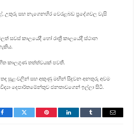
ේ, උතුරු සහ නැගෙනහිර වෙරළබඩ ප්‍රදේශවල වැසි
වලත් සවස් කාලයේදී හෝ රාත්‍රී කාලයේදී ස්ථාන
හැකිය.
 රහිත කාලගුණ තත්ත්වයක් පවතී.
 තද සුළංවලින් සහ අකුණු මඟින් සිදුවන අනතුරු අවම
ද්‍යා දෙපාර්තමේන්තුව ජනතාවගෙන් ඉල්ලා සිටී.
Facebook
Twitter
Pinterest
LinkedIn
Tumblr
Email