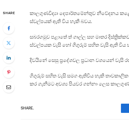
කාලගුණවිද්‍යා දෙපාර්තමේන්තුව නිවේදනය කළ
SHARE
ස්වල්පයක් ඇති විය හැකි බවය.
සබරගමුව පළාතේ ත් ගාල්ල සහ මාතර දිස්ත්‍රික්ක
ස්වල්පයක වැසි හෝ ගිගුරුම් සහිත වැසි ඇති විය 
දිවයිනේ සෙසු ප්‍රදේශවල ප්‍රධාන වශයෙන් වැසි
ගිගුරුම් සහිත වැසි සමග ඇතිවිය හැකි තාවකාලික
කර ගැනීමට අවශ්‍ය පියවර ගන්නා ලෙස කාලගුණවි
SHARE.