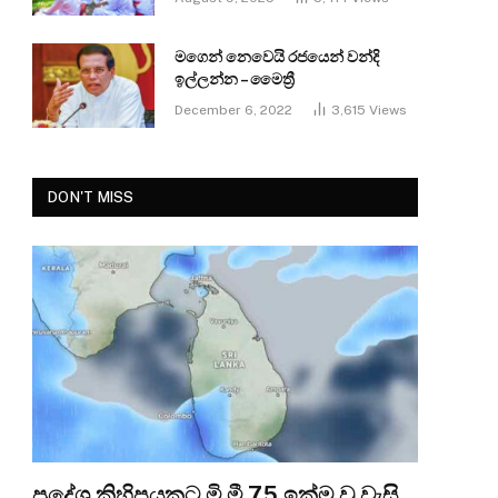
මගෙන් නෙවෙයි රජයෙන් වන්දි
ඉල්ලන්න – මෛත්‍රී
December 6, 2022
3,615
Views
DON'T MISS
ප්‍රදේශ කිහිපයකට මි.මී 75 ඉක්ම වූ වැසි