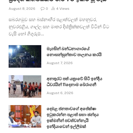
August 8, 2026
0
4
Views
සබරගමුව සහ බස්නාහිර පළාත්වලත් මහනුවර,
නුවරඑළිය, ගාල්ල සහ මාතර දිස්ත්‍රික්කවලත් විටින් විට
වැසි හෝ ගිගුරුම්…
මැගසින් බන්ධනාගාරයේ
නොසන්සුන්තාව පාලනය කරයි
August 7, 2026
අනතුරට පත් යත්‍රාවේ සිටි ඉන්දීය
ධීවරයින් 11දෙනාම බේරාගනී
August 6, 2026
දෙමළ ජනතාවගේ අපේක්ෂා
ඉටුකරන්න පළාත් සභා ඡන්දය
ඉක්මනින් පවත්වන්නැයි
ඉන්දියාවෙන් ඉල්ලීමක්