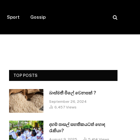
Sport
Gossip
TOP POSTS
බාස්මතී මිලේ වෙනසක් ?
September 26, 2024
6,457
Views
දහම් පාසල් සහතිකයටත් හොඳ
රැකියා?
August 9, 2025
5,414
Views