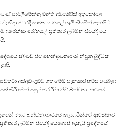
ණේ පාර්ලිමේන්තු මන්ත්‍රී අමරකීර්ති අතුකෝරළ
 වැනිදා පහරදී ඝාතනය කළේ යැයි කියමින් සැකපිට
ම අපේක්ෂා රෝහලේ ප්‍රතිකාර ලබමින් සිටියදී මිය
යි.
ේශයේ පදිංචිව සිටි හෙන්දාවිතාරණ නිපුන බුද්ධික
ළෙකි.
 පවත්වා අත්අඩංගුවට ගත් මෙම සැකකාර හිටපු සෙබළා
ිපත් කිරීමෙන් පසු මහර රිමාන්ඩ් බන්ධනාගාරයේ
හේතුවෙන් මහර බන්ධනාගාරයේ බලධාරීන්ගේ ආරක්ෂාව
කාර ලබමින් සිටියදී මියගොස් ඇතැයි ප්‍රදේශයේ