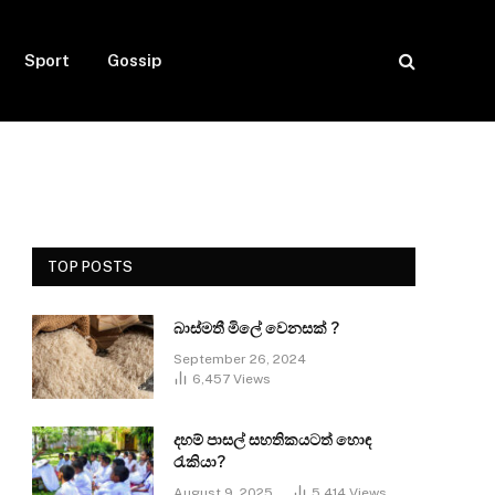
Sport
Gossip
TOP POSTS
බාස්මතී මිලේ වෙනසක් ?
September 26, 2024
6,457
Views
දහම් පාසල් සහතිකයටත් හොඳ
රැකියා?
August 9, 2025
5,414
Views