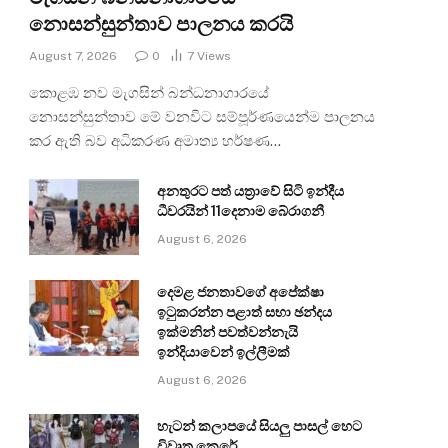
නොසන්සුන්තාව පාලනය කරයි
August 7, 2026
0
7
Views
කොළඹ නව මැගසින් බන්ධනාගාරයේ
නොසන්සුන්තාව මේ වනවිට සම්පූර්ණයෙන්ම පාලනය
කර ඇති බව අධිකරණ අමාත්‍ය හර්ෂණ…
අනතුරට පත් යත්‍රාවේ සිටි ඉන්දීය
ධීවරයින් 11දෙනාම බේරාගනී
August 6, 2026
දෙමළ ජනතාවගේ අපේක්ෂා
ඉටුකරන්න පළාත් සභා ඡන්දය
ඉක්මනින් පවත්වන්නැයි
ඉන්දියාවෙන් ඉල්ලීමක්
August 6, 2026
හැටන් කලාපයේ සියලු පාසල් හෙට
විවෘත කෙරේ