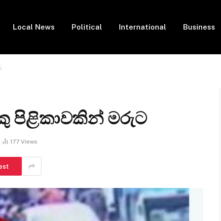
Local News
Political
International
Business
ට
යකු පිළිකාවකින් මරුට
177
Views
est