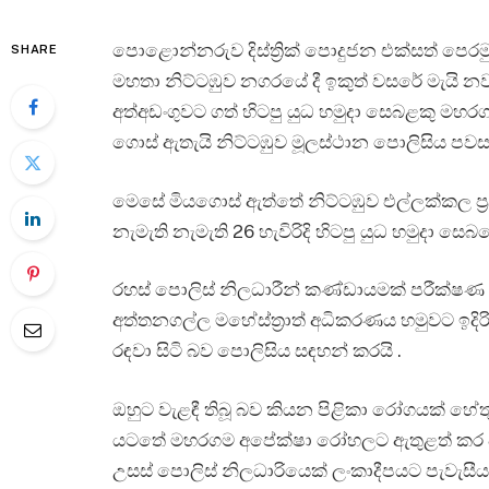
පොළොන්නරුව දිස්ත්‍රික් පොදුජන එක්සත් පෙරමු
SHARE
මහතා නිට්ටඹුව නගරයේ දී ඉකුත් වසරේ මැයි නව
අත්අඩංගුවට ගත් හිටපු යුධ හමුදා සෙබළකු මහරග
ගොස් ඇතැයි නිට්ටඹුව මූලස්ථාන පොලිසිය පවස
මෙසේ මියගොස් ඇත්තේ නිට්ටඹුව එල්ලක්කල ප්‍රද
නැමැති නැමැති 26 හැවිරිදි හිටපු යුධ හමුදා සෙබ
රහස් පොලිස් නිලධාරීන් කණ්ඩායමක් පරීක්ෂණ
අත්තනගල්ල මහේස්ත්‍රාත් අධිකරණය හමුවට ඉදිර
රඳවා සිටි බව පොලිසිය සඳහන් කරයි .
ඔහුට වැළඳී තිබූ බව කියන පිළිකා රෝගයක් 
යටතේ මහරගම අපේක්ෂා රෝහලට ඇතුළත් කර ප්‍රති
උසස් පොලිස් නිලධාරියෙක් ලංකාදීපයට පැවැසීය