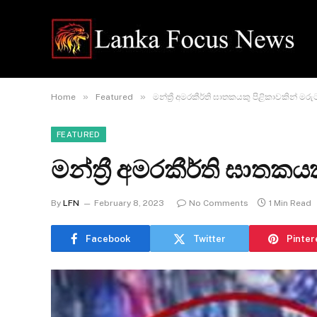
»
»
Home
Featured
මන්ත්‍රී අමරකීර්ති ඝාතකයකු පිළිකාවකින් මරු
FEATURED
මන්ත්‍රී අමරකීර්ති ඝාතක
By
LFN
February 8, 2023
No Comments
1 Min Read
Facebook
Twitter
Pinter