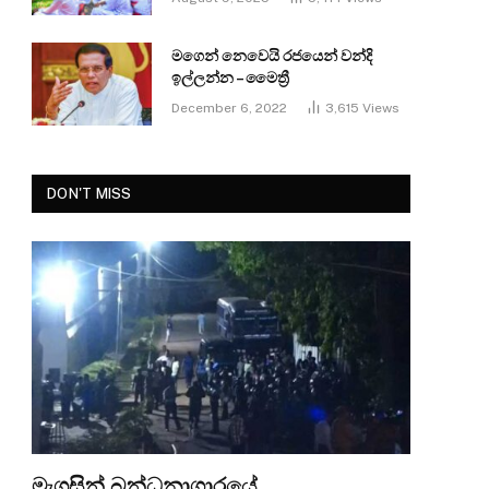
මගෙන් නෙවෙයි රජයෙන් වන්දි
ඉල්ලන්න – මෛත්‍රී
December 6, 2022
3,615
Views
DON'T MISS
මැගසින් බන්ධනාගාරයේ