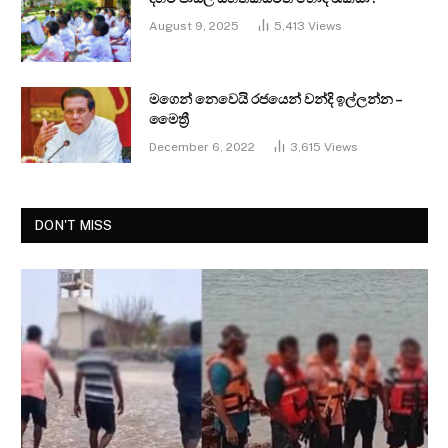
August 9, 2025
5,413
Views
මගෙන් නෙවෙයි රජයෙන් වන්දි ඉල්ලන්න –
මෛත්‍රී
December 6, 2022
3,615
Views
DON'T MISS