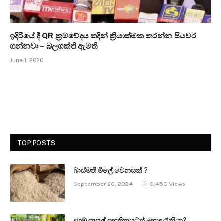
ඉදිරියේ දී QR ක්‍රමවේදය තදින් ක්‍රියාත්මක කරන්න පියවර
ගන්නවා – බලශක්ති ඇමති
June 1, 2026
TOP POSTS
බාස්මතී මිලේ වෙනසක් ?
September 26, 2024
6,456
Views
දහම් පාසල් සහතිකයටත් හොඳ රැකියා?