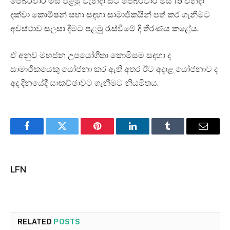
පෙබරවාරි මස පළමු වැනිදා සිට පෙබරවාරි මස 15 වනදා
දක්වා කොමිෂන් සභා සඳහා සාමාජිකයින් පත් කර ගැනීමට
අවස්ථාව සලසා දීමට පළමු රැස්වීමේ දි තීරණය කළේය.
ඒ අනුව මහජන උපයෝගීතා කොමිසම සඳහා ද
සාමාජිකයෙකු යෝජනා කර ඇති අතර ඊට අදාළ යෝජනාව ද
අද දිනයේදී සාකච්ඡාවට ගැනීමට නියමිතය.
Facebook
Twitter
Pinterest
LinkedIn
Tumblr
Email
LFN
RELATED
POSTS