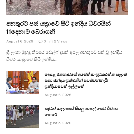
අනතුරට පත් යත්‍රාවේ සිටි ඉන්දීය ධීවරයින්
11දෙනාම බේරාගනී
August 6, 2026
0
2
Views
ශ්‍රී ලංකා මුහුදු තීරයේ ඩෙල්ෆ් දූපත් අසල අනතුරට පත් වූ ඉන්දීය
ධීවර යාත්‍රාවේ සිටි ඉන්දීය…
දෙමළ ජනතාවගේ අපේක්ෂා ඉටුකරන්න පළාත්
සභා ඡන්දය ඉක්මනින් පවත්වන්නැයි
ඉන්දියාවෙන් ඉල්ලීමක්
August 6, 2026
හැටන් කලාපයේ සියලු පාසල් හෙට විවෘත
කෙරේ
August 5, 2026