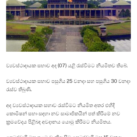
ව්‍යවස්ථාදායක සභාව අද (07) යළි රැස්වීමට නියමිතව තිබේ.
ව්‍යවස්ථාදායක සභාව පසුගිය 25 වනදා සහ පසුගිය 30 වනදා
රැස්ව තිබුණි.
අද ව්‍යවස්ථාදායක සභාව රැස්වීමට නියමිත අතර එහිදි
කොමිෂන් සභා සඳහා නව සාමාජිකයින් පත් කිරිමේ නව
ක්‍රමවේදය පිළිබඳ අවදානය යොමු කිරීමට නියමිතය.