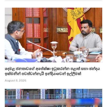
දෙමළ ජනතාවගේ අපේක්ෂා ඉටුකරන්න පළාත් සභා ඡන්දය
ඉක්මනින් පවත්වන්නැයි ඉන්දියාවෙන් ඉල්ලීමක්
August 6, 2026