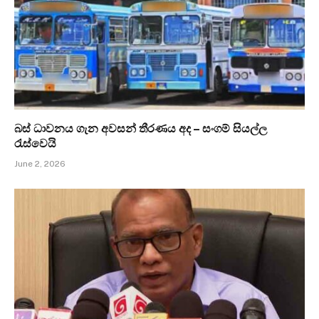
බස් ධාවනය ගැන අවසන් තීරණය අද – සංගම් සියල්ල
රැස්වෙයි
June 2, 2026