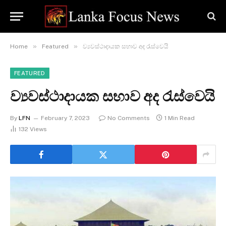
»
»
Home
Featured
ව්‍යවස්ථාදායක සභාව අද රැස්වෙයි
FEATURED
ව්‍යවස්ථාදායක සභාව අද රැස්වෙයි
By
LFN
February 7, 2023
No Comments
1 Min Read
132
Views