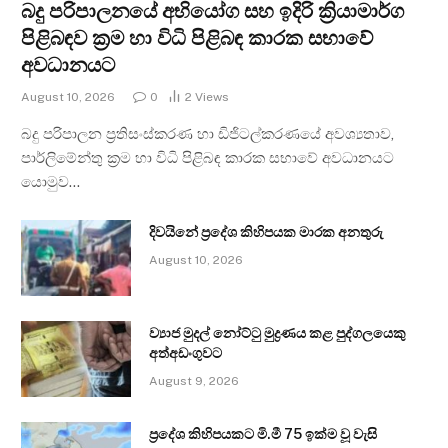
බදු පරිපාලනයේ අභියෝග සහ ඉදිරි ක්‍රියාමාර්ග
පිළිබඳව ක්‍රම හා විධි පිළිබඳ කාරක සභාවේ
අවධානයට
August 10, 2026
0
2
Views
බදු පරිපාලන ප්‍රතිසංස්කරණ හා ඩිජිටල්කරණයේ අවශ්‍යතාව,
පාර්ලිමේන්තු ක්‍රම හා විධි පිළිබඳ කාරක සභාවේ අවධානයට
යොමුව…
දිවයිනේ ප්‍රදේශ කිහිපයක මාරක අනතුරු
August 10, 2026
ව්‍යාජ මුදල් නෝට්ටු මුද්‍රණය කළ පුද්ගලයෙකු
අත්අඩංගුවට
August 9, 2026
ප්‍රදේශ කිහිපයකට මි.මී 75 ඉක්ම වූ වැසි