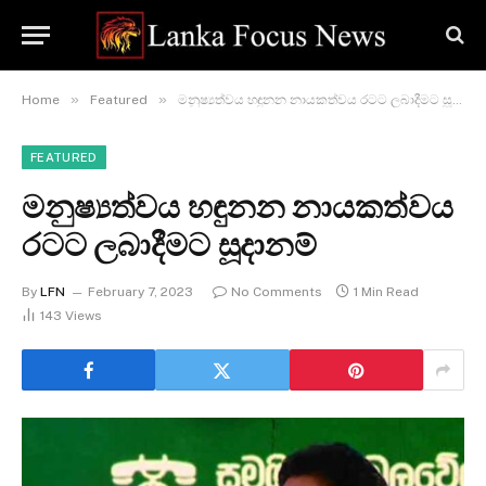
»
»
Home
Featured
මනුෂ්‍යත්වය හඳුනන නායකත්වය රටට ලබාදීමට සූදානම්
FEATURED
මනුෂ්‍යත්වය හඳුනන නායකත්වය
රටට ලබාදීමට සූදානම්
By
LFN
February 7, 2023
No Comments
1 Min Read
143
Views