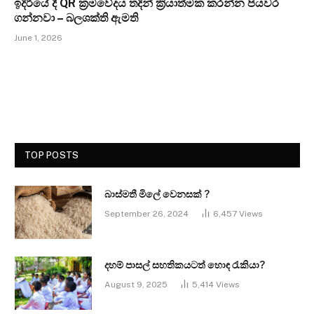
ඉදිරියේ දී QR ක්‍රමවේදය තදින් ක්‍රියාත්මක කරන්න පියවර
ගන්නවා – බලශක්ති ඇමති
June 1, 2026
TOP POSTS
බාස්මතී මිලේ වෙනසක් ?
September 26, 2024
6,457
Views
දහම් පාසල් සහතිකයටත් හොඳ රැකියා?
August 9, 2025
5,414
Views