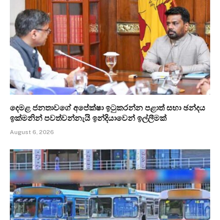
දෙමළ ජනතාවගේ අපේක්ෂා ඉටුකරන්න පළාත් සභා ඡන්දය
ඉක්මනින් පවත්වන්නැයි ඉන්දියාවෙන් ඉල්ලීමක්
August 6, 2026