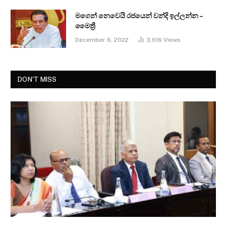
මගෙන් නෙවෙයි රජයෙන් වන්දි ඉල්ලන්න –
මෛත්‍රී
December 6, 2022
3,616
Views
DON'T MISS