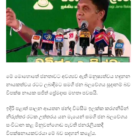
මේ මොහොතේ ජනතාවට අවශ්‍යව ඇති මනුෂ්‍යත්වය හඳුනන
නායකත්වය රටට ලබාදීමට සමගි ජන බලවේගය සූදානම් බව
විපක්ෂ නායක සජිත් ප්‍රේමදාස මහතා පවසයි.
ඉදිරි පළාත් පාලන ආයතන ඡන්ද විමසීම ඉලක්ක කරගනිමින්
නිරුත්තර රටක උත්තරය යන මැයෙන් සමගි ජන බලවේගය
සංවිධාන කළ මිනුවන්ගොඩ පැවති ජනරැලියකදී
විපක්ෂනායකවරයා මේ බව සඳහන් කළේය.