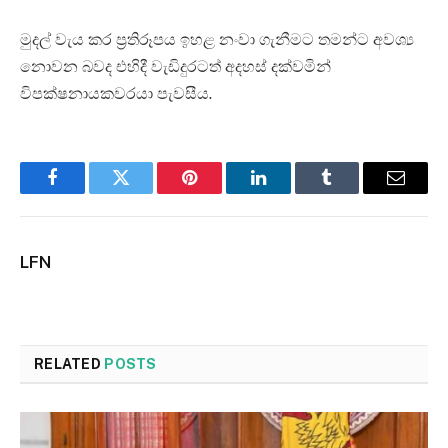
මුදල් වැය කර ප්‍රතිරූපය ඉහළ නංවා ගැනීමට තමන්ට අවශ්‍ය
නොවන බවද එහිදී වැඩිදුරටත් අදහස් දක්වමින්
විපක්ෂනායකවරයා පැවසීය.
Facebook
Twitter
Pinterest
LinkedIn
Tumblr
Email
LFN
RELATED
POSTS