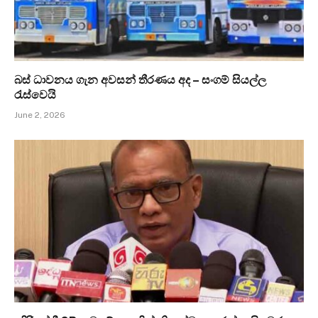
බස් ධාවනය ගැන අවසන් තීරණය අද – සංගම් සියල්ල
රැස්වෙයි
June 2, 2026