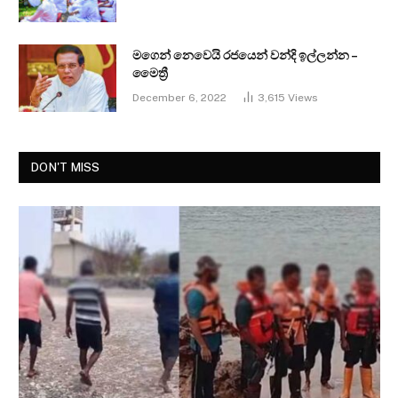
මගෙන් නෙවෙයි රජයෙන් වන්දි ඉල්ලන්න –
මෛත්‍රී
December 6, 2022
3,615
Views
DON'T MISS