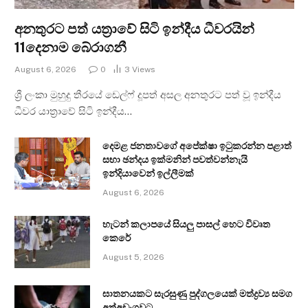
අනතුරට පත් යත්‍රාවේ සිටි ඉන්දීය ධීවරයින්
11දෙනාම බේරාගනී
August 6, 2026
0
3
Views
ශ්‍රී ලංකා මුහුදු තීරයේ ඩෙල්ෆ් දූපත් අසල අනතුරට පත් වූ ඉන්දීය
ධීවර යාත්‍රාවේ සිටි ඉන්දීය…
දෙමළ ජනතාවගේ අපේක්ෂා ඉටුකරන්න පළාත්
සභා ඡන්දය ඉක්මනින් පවත්වන්නැයි
ඉන්දියාවෙන් ඉල්ලීමක්
August 6, 2026
හැටන් කලාපයේ සියලු පාසල් හෙට විවෘත
කෙරේ
August 5, 2026
ඝාතනයකට සැරසුණු පුද්ගලයෙක් මත්ද්‍රව්‍ය සමග
අත්අඩංගුවට