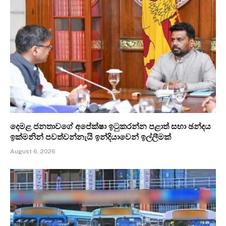
දෙමළ ජනතාවගේ අපේක්ෂා ඉටුකරන්න පළාත් සභා ඡන්දය
ඉක්මනින් පවත්වන්නැයි ඉන්දියාවෙන් ඉල්ලීමක්
August 6, 2026