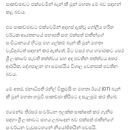
සාකච්ඡාවට එක්වෙමින් බෑන් කී මූන් මහතා මේ බව සඳහන්
කළ බවය.
එම සාකච්ඡාවට එක්වෙමින් අදහස් දැක්වූ ගෝලීය හරිත
වර්ධක ආයතනයේ සභාපති සහ එක්සත් ජාතීන්ගේ
සංවිධානයේ හිටපු මහ ලේකම් බෑන් කී මූන් මහතා
වැඩිදුරටත් සඳහන් කර ඇත්තේ‍, මීට වසර හය හමාරකට පෙර
ශ්‍රී ලංකාවේ පැවති තත්ත්වය සහ අද පවතින තත්ත්වය අතර
ආර්ථික, දේශපාලන හා සමාජයීය විශාල වෙනසක් පවතින
බවය.
මේ අතර, ජනාධිපති රනිල් වික්‍රමසිංහ මහතා ඊයේ (07) බෑන්
කී මූන් මහතා හමුවී සාකච්ඡා කිරීමට ද සැලසුම් කර තිබේ.
එමෙන්ම තිරසර සංවර්ධන ඉලක්ක සාක්ෂාත් කර ගැනීම
සඳහා ශ්‍රී ලංකාවට සහය ලබාදෙන බව එක්සත් ජාතීන්ගේ
සංවර්ධන වැඩසටහනේ නියෝජිතයින් පවසයි.