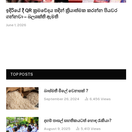
ඉදිරියේ දී QR ක්‍රමවේදය තදින් ක්‍රියාත්මක කරන්න පියවර
ගන්නවා – බලශක්ති ඇමති
June 1, 2026
TOP POSTS
බාස්මතී මිලේ වෙනසක් ?
September 26, 2024
6,456
Views
දහම් පාසල් සහතිකයටත් හොඳ රැකියා?
August 9, 2025
5,413
Views