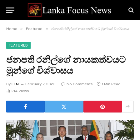
»
»
Home
Featured
ජනපති රනිල්ගේ නායකත්වයට මූන්ගේ විශ්වාසය
FEATURED
ජනපති රනිල්ගේ නායකත්වයට
මූන්ගේ විශ්වාසය
By
LFN
February 7, 2023
No Comments
1 Min Read
214
Views