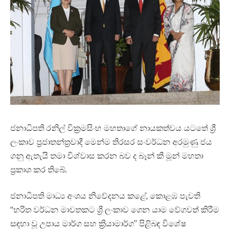
ජනාධිපති රනිල් වික්‍රමසිංහ මහතාගේ නායකත්වය යටතේ ශ්‍රී
ලංකාව ප්‍රජාතන්ත්‍රවාදී මෙන්ම තිරසර සංවර්ධන අරමුණු ජය
ගනු ඇතැයි තමා විශ්වාස කරන බව ද බෑන් කී මූන් මහතා
ප්‍රකාශ කර තිබේ.
ජනාධිපති මාධ්‍ය අංශය නිවේදනය කළේ, කොළඹ පැවති
“හරිත වර්ධන මාවතකට ශ්‍රී ලංකාව ගෙන යාම වේගවත් කිරීම
සඳහා වූ උපාය මාර්ග සහ ක්‍රියාමාර්ග” පිළිබඳ විශේෂ