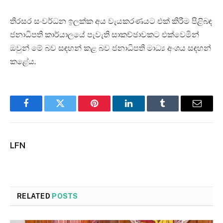
තිරසර සංවර්ධන ඉලක්ක අය වැයකරණයට එක් කිරීම පිළිබඳ
ජනාධිපති කාර්යාලයේ පැවැති සාකච්ඡාවකට එක්වෙමින්
ඔවුන් මේ බව සඳහන් කළ බව ජනාධිපති මාධ්‍ය අංශය සඳහන්
කළේය.
Facebook
Twitter
Pinterest
LinkedIn
Tumblr
Email
LFN
RELATED
POSTS