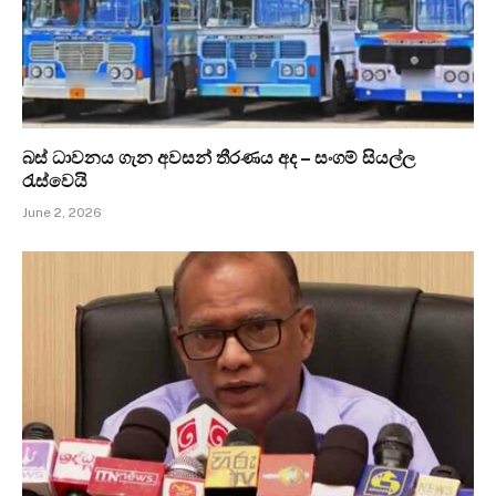
බස් ධාවනය ගැන අවසන් තීරණය අද – සංගම් සියල්ල
රැස්වෙයි
June 2, 2026