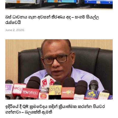
බස් ධාවනය ගැන අවසන් තීරණය අද – සංගම් සියල්ල
රැස්වෙයි
June 2, 2026
ඉදිරියේ දී QR ක්‍රමවේදය තදින් ක්‍රියාත්මක කරන්න පියවර
ගන්නවා – බලශක්ති ඇමති