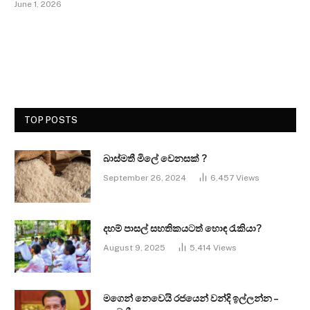
June 1, 2026
TOP POSTS
බාස්මතී මිලේ වෙනසක් ?
September 26, 2024
6,457
Views
දහම් පාසල් සහතිකයටත් හොඳ රැකියා?
August 9, 2025
5,414
Views
මගෙන් නෙවෙයි රජයෙන් වන්දි ඉල්ලන්න –