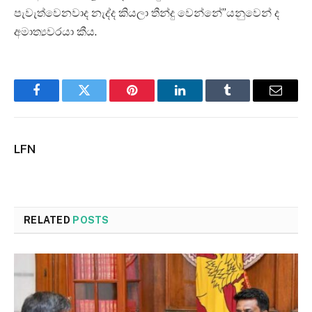
පැවැත්වෙනවාද නැද්ද කියලා තීන්දු වෙන්නේ”යනුවෙන් ද
අමාත්‍යවරයා කීය.
Facebook
Twitter
Pinterest
LinkedIn
Tumblr
Email
LFN
RELATED
POSTS