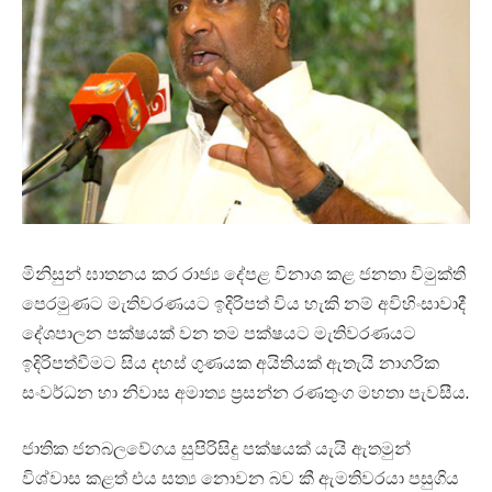
මිනිසුන් ඝාතනය කර රාජ්‍ය දේපළ විනාශ කළ ජනතා විමුක්ති
පෙරමුණට මැතිවරණයට ඉදිරිපත් විය හැකි නම් අවිහිංසාවාදී
දේශපාලන පක්ෂයක් වන තම පක්ෂයට මැතිවරණයට
ඉදිරිපත්වීමට සිය දහස් ගුණයක අයිතියක් ඇතැයි නාගරික
සංවර්ධන හා නිවාස අමාත්‍ය ප්‍රසන්න රණතුංග මහතා පැවසීය.
ජාතික ජනබලවේගය සුපිරිසිදු පක්ෂයක් යැයි ඇතමුන්
විශ්වාස කළත් එය සත්‍ය නොවන බව කී ඇමතිවරයා පසුගිය