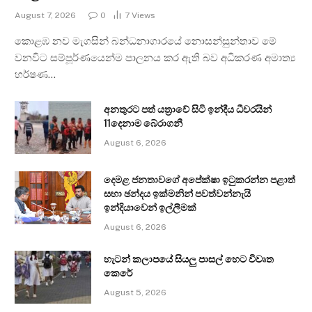
August 7, 2026
0
7
Views
කොළඹ නව මැගසින් බන්ධනාගාරයේ නොසන්සුන්තාව මේ
වනවිට සම්පූර්ණයෙන්ම පාලනය කර ඇති බව අධිකරණ අමාත්‍ය
හර්ෂණ…
අනතුරට පත් යත්‍රාවේ සිටි ඉන්දීය ධීවරයින්
11දෙනාම බේරාගනී
August 6, 2026
දෙමළ ජනතාවගේ අපේක්ෂා ඉටුකරන්න පළාත්
සභා ඡන්දය ඉක්මනින් පවත්වන්නැයි
ඉන්දියාවෙන් ඉල්ලීමක්
August 6, 2026
හැටන් කලාපයේ සියලු පාසල් හෙට විවෘත
කෙරේ
August 5, 2026