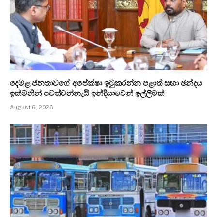
දෙමළ ජනතාවගේ අපේක්ෂා ඉටුකරන්න පළාත් සභා ඡන්දය
ඉක්මනින් පවත්වන්නැයි ඉන්දියාවෙන් ඉල්ලීමක්
August 6, 2026