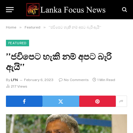
»
»
Home
Featured
’’ජවිපෙට හැකි නම් අපට බැරි ඇයි’’
FEATURED
’’ජවිපෙට හැකි නම් අපට බැරි
ඇයි’’
By
LFN
February 6, 2023
No Comments
1 Min Read
217
Views