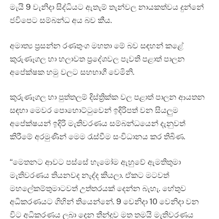
මැයි 9 වැනිදා සිද්ධියට ඇතැම් තැන්වල නායකත්වය දුන්නේ
ජවිපෙට සම්බන්ධ අය බව කීය.
අමාත්‍ය ප්‍රසන්න රණතුංග මහතා මේ බව සඳහන් කළේ
කුරුණෑගල හා හලාවත ප්‍රදේශවල පැවති පළාත් පාලන
අපේක්ෂක හමු වලට සහභාගී වෙමිනි.
කුරුණෑගල හා පුත්තලම් දිස්ත්‍රික්ක වල පළාත් පාලන ආයතන
සඳහා මෙවර පොහොට්ටුවෙන් ඉදිරිපත් වන සියලුම
අපේක්ෂයන් ඉදිරි මැතිවරණය සම්බන්ධයෙන් දැනුවත්
කිරීමේ අරමුණින් මෙම රැස්වීම සංවිධානය කර තිබිණ.
“මෙතනට ආවට පස්සේ හැමෝම ඇහුවේ ඇමතිතුමා
මැතිවරණය තියනවද නැද්ද කියලා. ඒකට මටවත්
මහලේකම්තුමාටවත් උත්තරයක් දෙන්න බැහැ. හේතුව
අධිකරණයට ගිහින් තියෙන්නේ. 9 වෙනිදා 10 වෙනිදා වන
විට අධිකරණය ලබා දෙන තීන්දුව මත තමයි මැතිවරණය