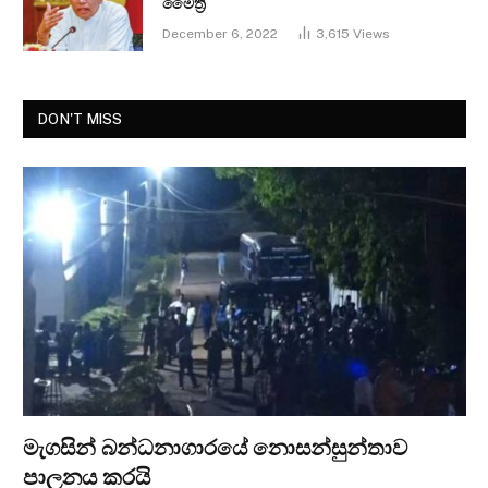
මෛත්‍රී
December 6, 2022
3,615
Views
DON'T MISS
මැගසින් බන්ධනාගාරයේ නොසන්සුන්තාව
පාලනය කරයි