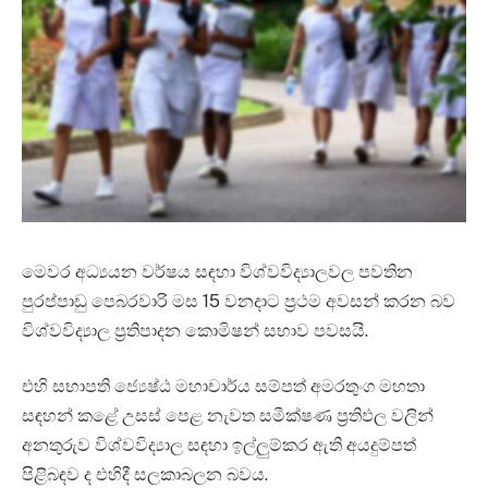
මෙවර අධ්‍යයන වර්ෂය සඳහා විශ්වවිද්‍යාලවල පවතින
පුරප්පාඩු පෙබරවාරි මස 15 වනදාට ප්‍රථම අවසන් කරන බව
විශ්වවිද්‍යාල ප්‍රතිපාදන කොමිෂන් සභාව පවසයි.
එහි සභාපති ජ්‍යෙෂ්ඨ මහාචාර්ය සම්පත් අමරතුංග මහතා
සඳහන් කළේ උසස් පෙළ නැවත සමීක්ෂණ ප්‍රතිඵල වලින්
අනතුරුව විශ්වවිද්‍යාල සඳහා ඉල්ලුම්කර ඇති අයදුම්පත්
පිළිබඳව ද එහිදී සලකාබලන බවය.