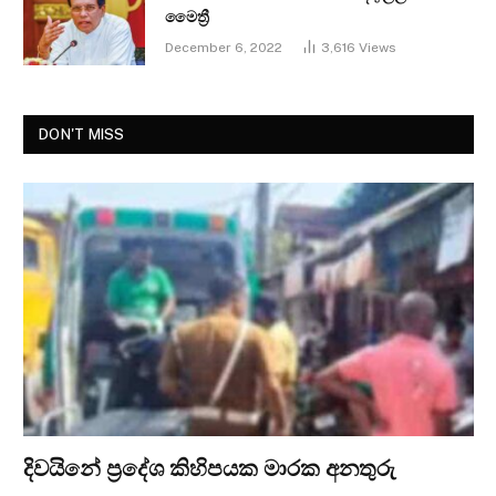
මෛත්‍රී
December 6, 2022
3,616
Views
DON'T MISS
දිවයිනේ ප්‍රදේශ කිහිපයක මාරක අනතුරු