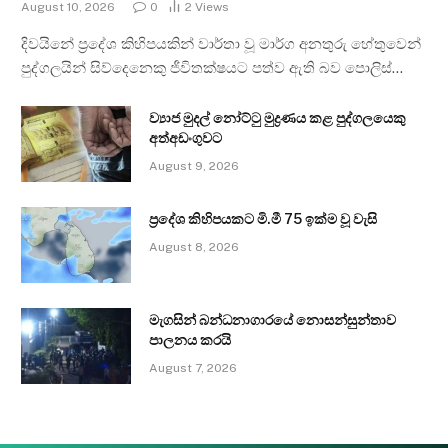
August 10, 2026
0
2
Views
දිවයිනේ ප්‍රදේශ කිහිපයකින් වාර්තා වූ මාර්ග අනතුරු හේතුවෙන්
පුද්ගලයින් සිව්දෙනෙකු ජීවිතක්ෂයට පත්ව ඇති බව පොලිස්…
ව්‍යාජ මුදල් නෝට්ටු මුද්‍රණය කළ පුද්ගලයෙකු
අත්අඩංගුවට
August 9, 2026
ප්‍රදේශ කිහිපයකට මි.මී 75 ඉක්ම වූ වැසි
August 8, 2026
මැගසින් බන්ධනාගාරයේ නොසන්සුන්තාව
පාලනය කරයි
August 7, 2026