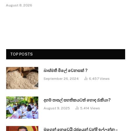
August 8, 2026
TOP POSTS
බාස්මතී මිලේ වෙනසක් ?
September 26, 2024
6,457
Views
දහම් පාසල් සහතිකයටත් හොඳ රැකියා?
August 9, 2025
5,414
Views
මගෙන් නෙවෙයි රජයෙන් වන්දි ඉල්ලන්න –