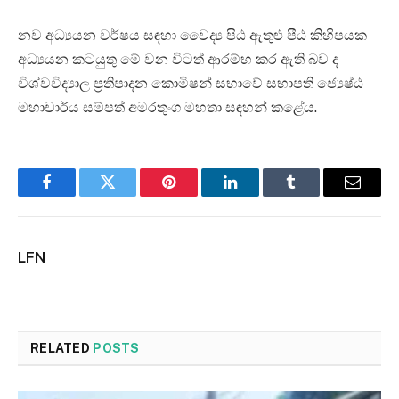
නව අධ්‍යයන වර්ෂය සඳහා වෛද්‍ය පිඨ ඇතුළු පීඨ කිහිපයක
අධ්‍යයන කටයුතු මේ වන විටත් ආරම්භ කර ඇති බව ද
විශ්වවිද්‍යාල ප්‍රතිපාදන කොමිෂන් සභාවේ සභාපති ජ්‍යෙෂ්ඨ
මහාචාර්ය සම්පත් අමරතුංග මහතා සඳහන් කළේය.
Facebook
Twitter
Pinterest
LinkedIn
Tumblr
Email
LFN
RELATED
POSTS