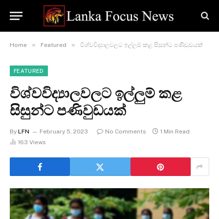
»
»
Home
Featured
විශ්වවිද්‍යාලවලට ඉල්ලුම් කළ සිසුන්ට පණිවුඩයක්
FEATURED
විශ්වවිද්‍යාලවලට ඉල්ලුම් කළ
සිසුන්ට පණිවුඩයක්
By
LFN
February 5, 2023
No Comments
1 Min Read
163
Views