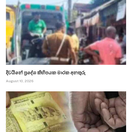
දිවයිනේ ප්‍රදේශ කිහිපයක මාරක අනතුරු
August 10, 2026