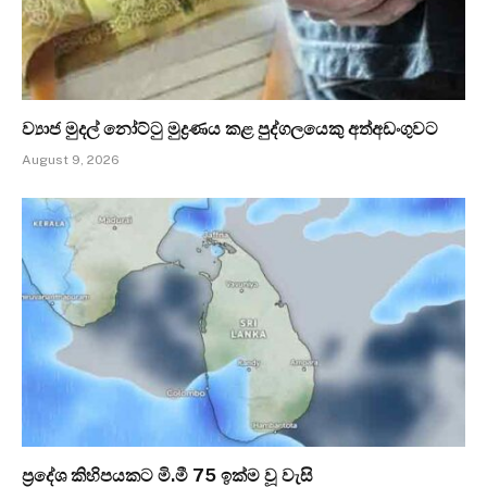
ව්‍යාජ මුදල් නෝට්ටු මුද්‍රණය කළ පුද්ගලයෙකු අත්අඩංගුවට
August 9, 2026
ප්‍රදේශ කිහිපයකට මි.මී 75 ඉක්ම වූ වැසි