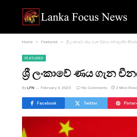
»
»
Home
Featured
ශ්‍රී ලංකාවේ ණය ගැන චීනය ගත් අලුත්ම තීර
FEATURED
ශ්‍රී ලංකාවේ ණය ගැන චී
By
LFN
February 4, 2023
No Comments
2 Mins Rea
Facebook
Twitter
Pinter