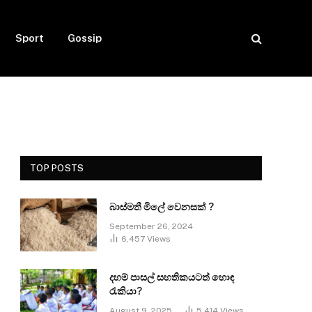
Sport
Gossip
TOP POSTS
බාස්මතී මිලේ වෙනසක් ?
September 26, 2024
6,457
Views
දහම් පාසල් සහතිකයටත් හොඳ
රැකියා?
August 9, 2025
5,414
Views