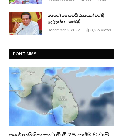
මගෙන් නෙවෙයි රජයෙන් වන්දි
ඉල්ලන්න – මෛත්‍රී
December 6, 2022
3,615
Views
DON'T MISS
ප්‍රදේශ කිහිපයකට මි.මී 75 ඉක්ම වූ වැසි