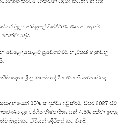
ිව්‍යහුගත කිරීමේ සාකච්ඡා සඳහා කඩිනමින් සහ
න්තර මූල්‍ය අරමුදලේ විස්තීර්ණ ණය පහසුකම
 පෙන්වාදෙයි.
රාග්ධන වෙළෙඳපොළට ප්‍රවේශවීමට නැවතත් හැකිවනු
ි.
නීම සඳහා ශ්‍රී ලංකාවේ දේශීය ණය තිරසරභාවයද
.
පාදනයෙන් 95% ක් දක්වා අඩුකිරීම, වසර 2027 සිට
වාකරණය දළ දේශීය නිෂ්පාදිතයෙන් 4.5% දක්වා ඉහළ
ව බැඳුම්කර හිමියන් ඉදිරිපත් කර තිබේ.