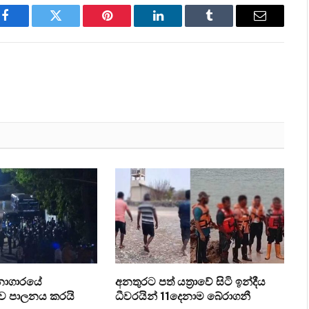
Facebook
Twitter
Pinterest
LinkedIn
Tumblr
Email
ධනාගාරයේ
අනතුරට පත් යත්‍රාවේ සිටි ඉන්දීය
ව පාලනය කරයි
ධීවරයින් 11දෙනාම බේරාගනී