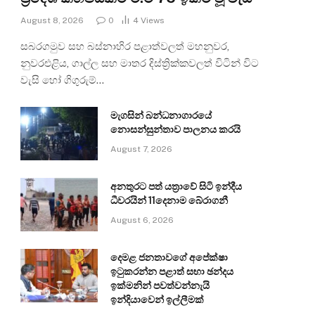
August 8, 2026
0
4
Views
සබරගමුව සහ බස්නාහිර පළාත්වලත් මහනුවර,
නුවරඑළිය, ගාල්ල සහ මාතර දිස්ත්‍රික්කවලත් විටින් විට
වැසි හෝ ගිගුරුම්…
මැගසින් බන්ධනාගාරයේ
නොසන්සුන්තාව පාලනය කරයි
August 7, 2026
අනතුරට පත් යත්‍රාවේ සිටි ඉන්දීය
ධීවරයින් 11දෙනාම බේරාගනී
August 6, 2026
දෙමළ ජනතාවගේ අපේක්ෂා
ඉටුකරන්න පළාත් සභා ඡන්දය
ඉක්මනින් පවත්වන්නැයි
ඉන්දියාවෙන් ඉල්ලීමක්