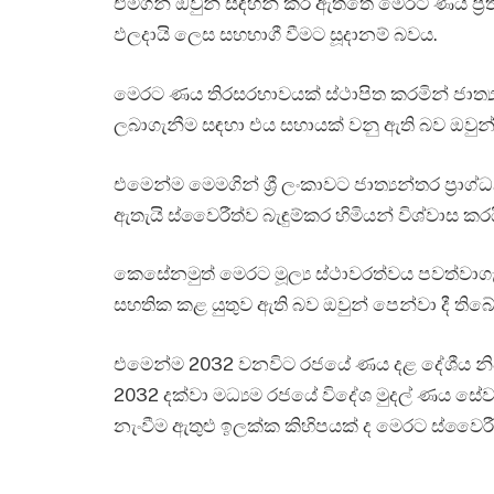
එමගින් ඔවුන් සඳහන් කර ඇත්තේ මෙරට ණය ප්‍රත
ඵලදායි ලෙස සහභාගී වීමට සූදානම් බවය.
මෙරට ණය තිරසරභාවයක් ස්ථාපිත කරමින් ජාත්‍ය
ලබාගැනීම සඳහා එය සහායක් වනු ඇති බව ඔවුන්
එමෙන්ම මෙමගින් ශ්‍රී ලංකාවට ජාත්‍යන්තර ප්‍
ඇතැයි ස්වෛරීත්ව බැඳුම්කර හිමියන් විශ්වාස කරය
කෙසේනමුත් මෙරට මූල්‍ය ස්ථාවරත්වය පවත්වාගැ
සහතික කළ යුතුව ඇති බව ඔවුන් පෙන්වා දී තිබේ
එමෙන්ම 2032 වනවිට රජයේ ණය දළ දේශීය නිෂ්
2032 දක්වා මධ්‍යම රජයේ විදේශ මුදල් ණය සේ
නැංවීම ඇතුළු ඉලක්ක කිහිපයක් ද මෙරට ස්වෛරීත්