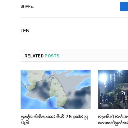
SHARE.
LFN
RELATED
POSTS
ප්‍රදේශ කිහිපයකට මි.මී 75 ඉක්ම වූ
මැගසින් බන්
වැසි
නොසන්සුන්තා