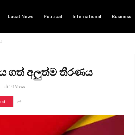
Local News
Political
International
Business
ණය
නය ගත් අලුත්ම තීරණය
d
141
Views
est