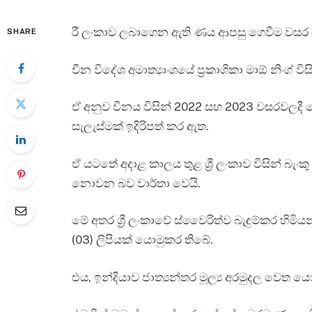
රී ලංකාව ලබාගෙන ඇති ණය ආපසු ගෙවීම වසර ද
SHARE
චීන විදේශ අමාත්‍යාංශයේ ප්‍රකාශිකා මාඕ නිංග් ව
ඒ අනුව චීනය විසින් 2022 සහ 2023 වසරවලදී ග
සැලැස්මක් ඉදිරිපත් කර ඇත.
ඒ යටතේ අදාළ කාලය තුළ ශ්‍රී ලංකාව විසින් බැංක
නොවන බව වාර්තා වෙයි.
මේ අතර ශ්‍රී ලංකාවේ ස්වෛරිත්ව බැඳුම්කර හිමි
(03) ලිපියක් යොමුකර තිබේ.
එය, ඉන්දියාව ජාත්‍යන්තර මූල්‍ය අරමුදල වෙත ය