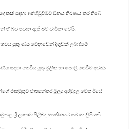
ෙකක් සඳහා අත්හිටුවීමට චීනය තීරණය කර තිබේ.
ිසින් ඒ බව පවසා ඇති බව වාර්තා වෙයි.
ෙවිය යුතු ණය වෙනුවෙන් දිගුවක් ලබාදීමේ
ු ණය සඳහා ගෙවිය යුතු මූලික හා පොලී ගෙවීම අවශ්‍ය
යන්ගේ එකමුතුව ජාත්‍යන්තර මූල්‍ය අරමුදල වෙත ඊයේ
ොමුකළ ශ්‍රී ලංකාව පිළිබඳ සහතිකයට සමාන ලිපියකි.