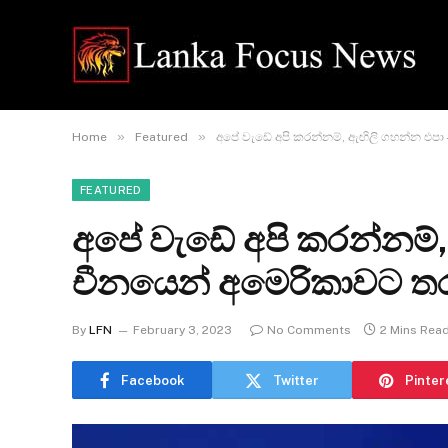
»
»
Home
Featured
අපේ වැඩේ අපි කරන්නම්, ඇඟිලි ගහන්න එපා
FEATURED
අපේ වැඩේ අපි කරන්නම්,
චීනයෙන් අමෙරිකාවට ත
By
LFN
February 3, 2023
No Comments
2 Mins Rea
Facebook
Twitter
Pinter