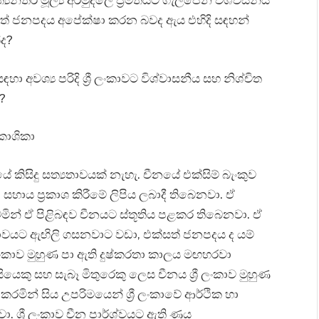
්‍යන්තර මූල්‍ය අරමුදලේ ප්‍රමිතියට ගැලපෙන විශ්වසනීය
සත් ජනපදය අපේක්ෂා කරන බවද ඇය එහිදි සඳහන්
්ද?
 අවශ්‍ය පරිදි ශ්‍රී ලංකාවට විශ්වාසනීය සහ නිශ්චිත
?
රකාශිකා
 කිසිදු සත්‍යතාවයක් නැහැ. චීනයේ එක්සිම් බැංකුව
සහාය ප්‍රකාශ කිරීමේ ලිපිය ලබාදී තිබෙනවා. ඒ
්වමින් ඒ පිළිබඳව චීනයට ස්තූතිය පළකර තිබෙනවා. ඒ
ාවයට ඇඟිලි ගසනවාට වඩා, එක්සත් ජනපදය ද යම්
 ලංකාව මුහුණ පා ඇති දුෂ්කරතා කාලය මඟහරවා
ියෙකු සහ සැබෑ මිතුරෙකු ලෙස චීනය ශ්‍රී ලංකාව මුහුණ
මින් සිය උපරිමයෙන් ශ්‍රී ලංකාවේ ආර්ථික හා
ශ්‍රී ලංකාව චීන පාර්ශ්වයට ඇති ණය