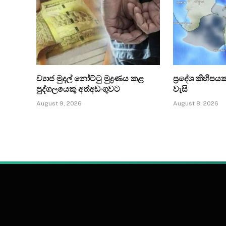
ව්‍යාජ මුදල් නෝට්ටු මුද්‍රණය කළ
ප්‍රදේශ කිහිපය
පුද්ගලයෙකු අත්අඩංගුවට
වැසි
August 9, 2026
August 8, 2026