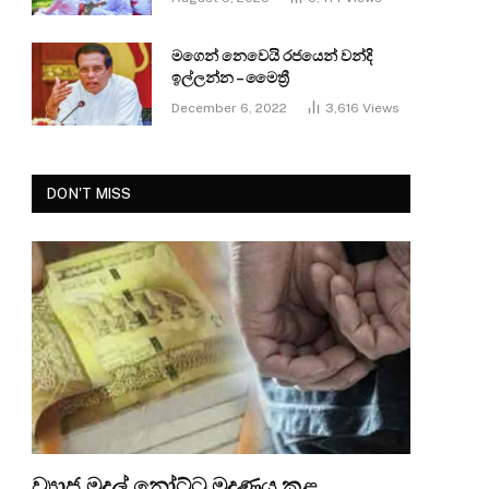
මගෙන් නෙවෙයි රජයෙන් වන්දි
ඉල්ලන්න – මෛත්‍රී
December 6, 2022
3,616
Views
DON'T MISS
ව්‍යාජ මුදල් නෝට්ටු මුද්‍රණය කළ