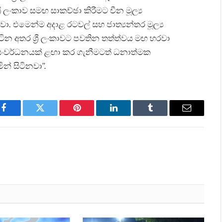
රී ලංකාව සමඟ සාකච්ඡා කිරීමට චීන මූල්‍ය
ා. එමෙන්ම අදාළ රටවල් සහ ජාත්‍යන්තර මූල්‍ය
ින අතර ශ්‍රී ලංකාවට පවතින තත්ත්වය මඟ හරවා
ාර සංවර්ධනයක් ළඟා කර ගැනීමටත් ධනාත්මක
න් සිටිනවා”.
Facebook
Twitter
Pinterest
LinkedIn
Tumblr
Email