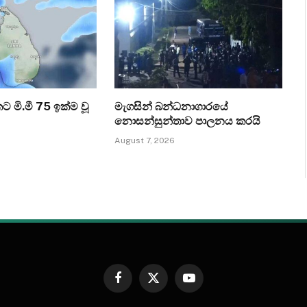
කට මි.මී 75 ඉක්ම වූ
මැගසින් බන්ධනාගාරයේ
නොසන්සුන්තාව පාලනය කරයි
August 7, 2026
Facebook
X
YouTube
(Twitter)