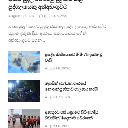
පුද්ගලයෙකු අත්අඩංගුවට
August 9, 2026
0
6
Views
ව්‍යාජ මුදල් නෝට්ටු මුද්‍රණය කළ පුද්ගලයෙකු බස්නාහිර
පළාත දකුණ දිසා අපරාධ කොට්ඨාශය මගින්
අත්අඩංගුවට ගෙන…
ප්‍රදේශ කිහිපයකට මි.මී 75 ඉක්ම වූ
වැසි
August 8, 2026
මැගසින් බන්ධනාගාරයේ
නොසන්සුන්තාව පාලනය කරයි
August 7, 2026
අනතුරට පත් යත්‍රාවේ සිටි ඉන්දීය
ධීවරයින් 11දෙනාම බේරාගනී
August 6, 2026