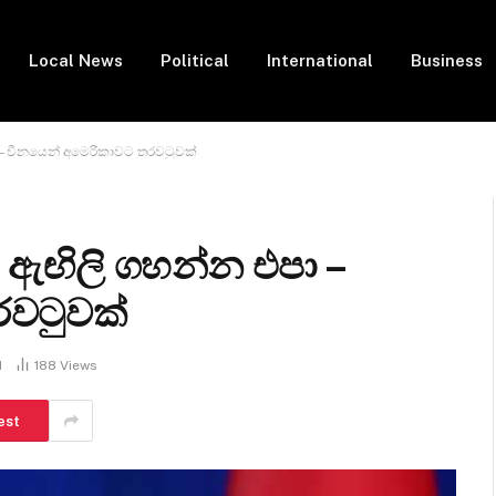
Local News
Political
International
Business
 – චීනයෙන් අමෙරිකාවට තරවටුවක්
 ඇඟිලි ගහන්න එපා –
රවටුවක්
d
188
Views
est