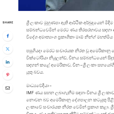
ශ්‍රී ලංකාව මුහුණපා ඇති ආර්ථික අර්බුදයෙන් මිද
SHARE
සම්බන්ධවෙමින් මෙරට ණය තිරසරභාවය සඳහා අ
විදේශ අමාත්‍යාංශ ප්‍රකාශිකා මාඕ නින්ග් මහත්මිය
පසුගියදා මෙරට සංචාරයක නිරත වූ අමෙරිකානු ද
වික්ටෝරියා නියුලන්ඩ්, චීනය සම්බන්ධයෙන් සිදු
සඳහන් කළේ අමෙරිකාව, චීන – ශ්‍රී ලංකා සහයෝ
යුතු බවය.
මාධ්‍යවේදීයා –
IMF ණය සහන ලබාගැනීම සඳහා චීනය ශ්‍රී ලංක
නොවන බව අමෙරිකානු දේශපාලන කටයුතු පිළිබඳ නි
ලංකාවේ සංචාරයක නිරත වෙමින් ප්‍රකාශ කළා. ශ්‍