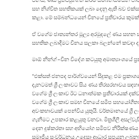
චීනය, ණය ප්‍රතිව්‍යුහගත කිරීම සම්බන්ධයෙන් ජාත
සහ නිශ්චිත සහතිකයක් ලබා දෙනු ඇති බව එක්
කළා. මේ සම්බන්ධයෙන් චීනයේ ප්‍රතිචාරය කුමක
ඒ වගේම ජාත්‍යන්තර මූල්‍ය අරමුදලේ ණය සහන සඳහා
සහතික ලබාදීමට චීනය සලකා බලන්නේ කවදා ද
මාඕ නින්ග් – චීන විදේශ කටයුතු අමාත්‍යාංශයේ ප්‍
“එක්සත් ජනපද පාර්ශ්වයෙන් සිදුකළ එම ප්‍රකාශයේ
දැනටමත් ශ්‍රී ලංකාවට සිය ණය තිරසරභාවය සඳහා 
වගේම ශ්‍රී ලංකාව ඊට ධනාත්මක ප්‍රතිචාරයක් දක
වගේම ශ්‍රී ලංකාව සමඟ චීනයේ සමීප සහයෝගීත
අවංකභාවයක් පෙන්විය යුතුයි. වර්තමානයේ ශ්‍රී
ගැනීමට උපකාර කළයුතු වනවා. මිත්‍රශීලී අසල්වැස
දෙන දුෂ්කරතා සහ අභියෝග සමීපව නිරීක්ෂණය කර
සමාජීය සංවර්ධනය උදෙසා ආධාර සපයනු ලබනවා. 