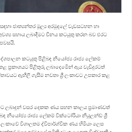
ීම සඳහා ජාත්‍යන්තර මූල්‍ය අරමුදලේ වැඩසටහන හා
වශ්‍ය සහාය ලබාදීමට චීනය කටයුතු කරන බව එරට
 පවසයි.
ේශපාලන කටයුතු පිළිබඳ නියෝජ්‍ය රාජ්‍ය ලේකම්
කළ ප්‍රකාශයට පිළිතුරු ලබාදෙමෙින් ඇය වැඩිදුරටත්
ගීතාවයට ඇඟීලි ගැසීම නවතා ශ්‍රී ලංකාවට උපකාර කළ
ාවට ලබාදුන් වසර දෙකක ණය සහන කාලය ප්‍රමාණවත්
යෝජ්‍ය රාජ්‍ය ලේකම් වික්ටෝරියා නියුලන්ඩ් ශ්‍රී
රී ලංකාවේ විශාලතම ද්විපාර්ශ්වික ණය හිමියා ලෙස