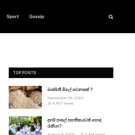
Sport
Gossip
TOP POSTS
බාස්මතී මිලේ වෙනසක් ?
September 26, 2024
6,457
Views
දහම් පාසල් සහතිකයටත් හොඳ
රැකියා?
August 9, 2025
5,414
Views