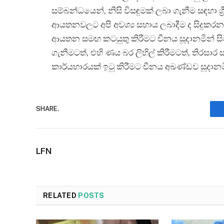
සම්බන්ධයෙන්, නිසි විසඳුමක් ලබා ගැනීම සඳහා ශ්‍
ආයතනවලට අපි අවශ්‍ය සහාය ලබාදීම ද සිදුකරනව
ආයතන සමඟ කටයුතු කිරීමට චීනය සූදානමින් සිට
ගැනීමටත්, එහි ණය බර ලිහිල් කිරීමටත්, තිරස
කාර්යභාරයක් ඉටු කිරීමට චීනය අඛණ්ඩව සූදානමි
SHARE.
LFN
RELATED
POSTS