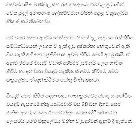
ව්‍යවස්ථාපිත මණ්ඩල සහ රජය සතු සමාගම්වල ප්‍රධානීන්
වෙත මුදල් අමාත්‍යාංශ ලේකම්වරයා විසින් අදාළ චක්‍රලේඛය
නිකුත් කර තිබෙනවා.
මේ වසර සඳහා ඇස්තමේන්තුගත රජයේ දළ ආදායම රැස්කිරීම
සම්බන්ධයෙන් උද්ගත වී ඇති දැඩි දුෂ්කරතා හේතුවෙන් ඇති
විය හැකි අහිතකර ප්‍රතිවිපාක අවම කිරීම මෙහි අරමුණයි. ඒ
අනුව රජයේ වියදම් වඩාත් අරපිරිමැසුම්දායි ලෙස භාවිත
කිරීම හා අනවශ්‍ය වියදම් හැකිතාක් අවම කිරීමේ මෙම
චක්‍රලේඛය නිකුත් කිරීමට හේතු වී තිබෙනවා.
වියදම් අවම කිරීම සඳහා හඳුනාගත ක්‍රමවේද අඩංගු සංශෝධිත
වියදම් ඇස්තමේන්තු පෙබරවාරි මස 28 වන දිනට පෙර
ජාතික අයවැය දෙපාර්තමේන්තුව වෙත ඉදිරිපත් කරන
ලෙසටයි මෙම චක්‍රලේඛය මඟින් වැඩිදුරටත් දැනුම් දී ඇත්තේ.