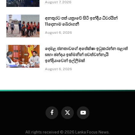
August 7, 2026
අනතුරට පත් යත්‍රාවේ සිටි ඉන්දීය ධීවරයින්
11දෙනාම බේරාගනී
August 6, 2026
දෙමළ ජනතාවගේ අපේක්ෂා ඉටුකරන්න පළාත්
සභා ඡන්දය ඉක්මනින් පවත්වන්නැයි
ඉන්දියාවෙන් ඉල්ලීමක්
August 6, 2026
Facebook
X
YouTube
(Twitter)
All rights received © 2026 Lanka Focus News.