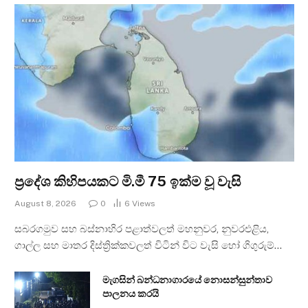
ප්‍රදේශ කිහිපයකට මි.මී 75 ඉක්ම වූ වැසි
August 8, 2026
0
6
Views
සබරගමුව සහ බස්නාහිර පළාත්වලත් මහනුවර, නුවරඑළිය,
ගාල්ල සහ මාතර දිස්ත්‍රික්කවලත් විටින් විට වැසි හෝ ගිගුරුම්…
මැගසින් බන්ධනාගාරයේ නොසන්සුන්තාව
පාලනය කරයි