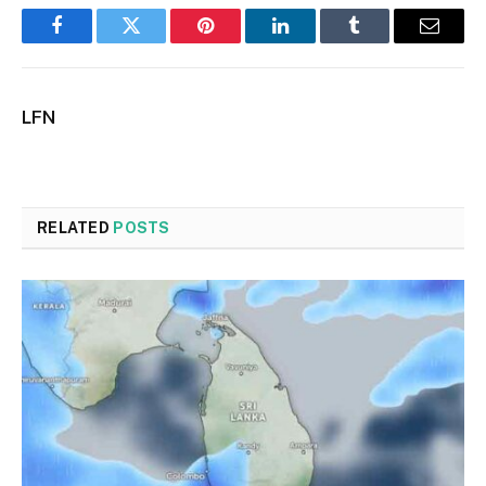
Facebook
Twitter
Pinterest
LinkedIn
Tumblr
Email
LFN
RELATED
POSTS