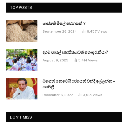
TOP POSTS
බාස්මතී මිලේ වෙනසක් ?
September 26, 2024
6,457
Views
දහම් පාසල් සහතිකයටත් හොඳ රැකියා?
August 9, 2025
5,414
Views
මගෙන් නෙවෙයි රජයෙන් වන්දි ඉල්ලන්න –
මෛත්‍රී
December 6, 2022
3,615
Views
DON'T MISS