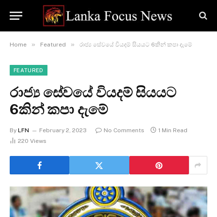
»
»
Home
Featured
රාජ්‍ය සේවයේ වියදම් සියයට 6කින් කපා දැමේ
FEATURED
රාජ්‍ය සේවයේ වියදම් සියයට
6කින් කපා දැමේ
By
LFN
February 2, 2023
No Comments
1 Min Read
220
Views