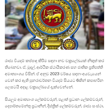
රාජ්‍ය වියදම් කප්පාදු කිරීම සඳහා නව චක්‍රලේඛයක් නිකුත් කර
තිබෙනවා. ඒ, මුදල්, ආර්ථික ස්ථායීකරණ සහ ජාතික ප්‍රතිපත්ති
අමාත්‍යාංශය විසින්. ඒ අනුව 2023 වර්ෂය සඳහා අයවැයෙන්
වෙන් කර ඇති පුනරාවර්තන වියදම් සියයට 6කින් කපාහරින
ලෙසටයි අදාළ චක්‍රලේඛයේ දැක්වෙන්නේ.
සියලුම අමාත්‍යාංශ ලේකම්වරුන්, පළාත් ප්‍රධාන ලේකම්වරුන්,
දෙපාර්තමේන්තු ප්‍රධානීන්, දිස්ත්‍රික් ලේකම්වරුන්, රාජ්‍ය සංස්ථා,