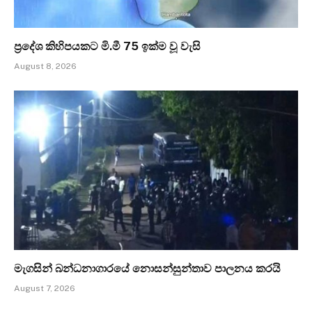
ප්‍රදේශ කිහිපයකට මි.මී 75 ඉක්ම වූ වැසි
August 8, 2026
මැගසින් බන්ධනාගාරයේ නොසන්සුන්තාව පාලනය කරයි
August 7, 2026