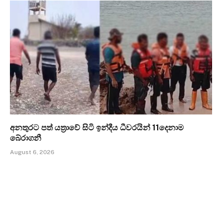
අනතුරට පත් යත්‍රාවේ සිටි ඉන්දීය ධීවරයින් 11දෙනාම
බේරාගනී
August 6, 2026