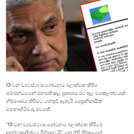
13 වන ව්‍යවස්ථා සංශෝධනය බලාත්මක කිරීම
සම්බන්ධයෙන් ජනපති කළ ප්‍රකාශය රට තුළ ව්‍යාකූලත්වයක්
නිර්මාණය කිරීමට හේතුවී ඇතැයි ත්‍රෛනිකායික
මහනාහිමිවරු පවසති.
“13 වන ව්‍යවස්ථා සංශෝධනය බලාත්මක කිරීමේ
අනර්ථකාරීත්වය පිළිබඳව යි” යන ලිපි ශීර්ෂයෙන්