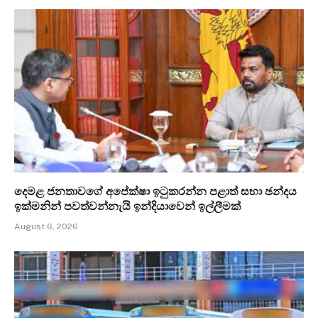
දෙමළ ජනතාවගේ අපේක්ෂා ඉටුකරන්න පළාත් සභා ඡන්දය
ඉක්මනින් පවත්වන්නැයි ඉන්දියාවෙන් ඉල්ලීමක්
August 6, 2026