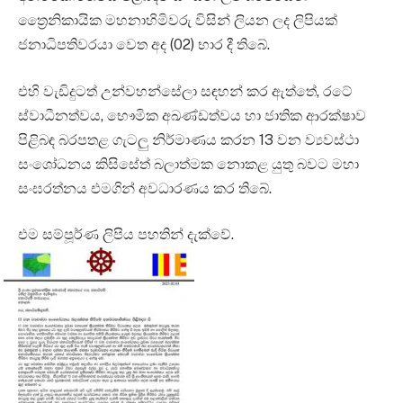
ත්‍රෛනිකායික මහනාහිමිවරු විසින් ලියන ලද ලිපියක්
ජනාධිපතිවරයා වෙත අද (02) භාර දී තිබේ.
එහි වැඩිදුටත් උන්වහන්සේලා සඳහන් කර ඇත්තේ, රටේ
ස්වාධීනත්වය, භෞමික අඛණ්ඩත්වය හා ජාතික ආරක්ෂාව
පිළිබඳ බරපතළ ගැටලු නිර්මාණය කරන 13 වන ව්‍යවස්ථා
සංශෝධනය කිසිසේත් බලාත්මක නොකළ යුතු බවට මහා
සංඝරත්නය එමගින් අවධාරණය කර තිබේ.
එම සම්පූර්ණ ලිපිය පහතින් දැක්වේ.