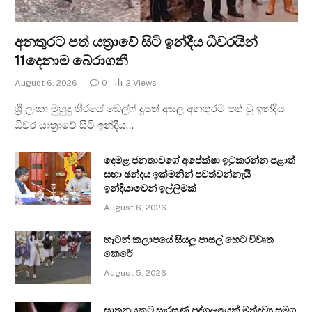
අනතුරට පත් යත්‍රාවේ සිටි ඉන්දීය ධීවරයින්
11දෙනාම බේරාගනී
August 6, 2026
0
2
Views
ශ්‍රී ලංකා මුහුදු තීරයේ ඩෙල්ෆ් දූපත් අසල අනතුරට පත් වූ ඉන්දීය
ධීවර යාත්‍රාවේ සිටි ඉන්දීය…
දෙමළ ජනතාවගේ අපේක්ෂා ඉටුකරන්න පළාත්
සභා ඡන්දය ඉක්මනින් පවත්වන්නැයි
ඉන්දියාවෙන් ඉල්ලීමක්
August 6, 2026
හැටන් කලාපයේ සියලු පාසල් හෙට විවෘත
කෙරේ
August 5, 2026
ඝාතනයකට සැරසුණු පුද්ගලයෙක් මත්ද්‍රව්‍ය සමග