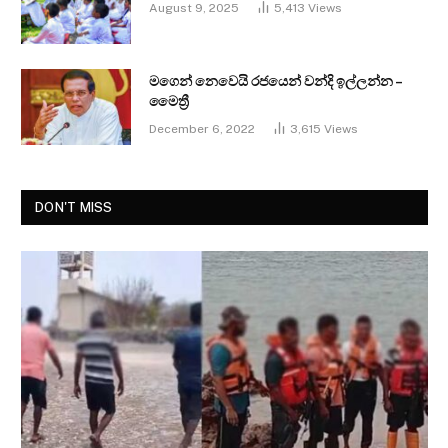
August 9, 2025
5,413
Views
මගෙන් නෙවෙයි රජයෙන් වන්දි ඉල්ලන්න –
මෛත්‍රී
December 6, 2022
3,615
Views
DON'T MISS