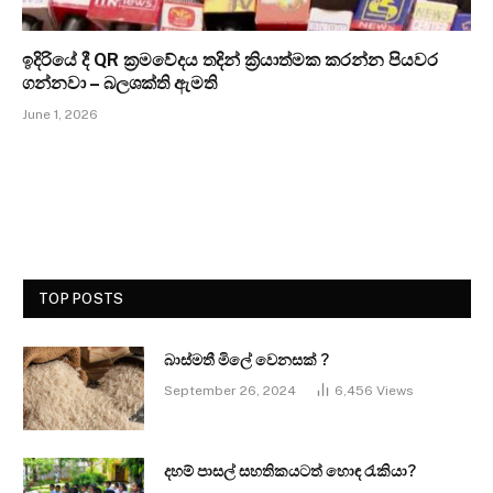
ඉදිරියේ දී QR ක්‍රමවේදය තදින් ක්‍රියාත්මක කරන්න පියවර
ගන්නවා – බලශක්ති ඇමති
June 1, 2026
TOP POSTS
බාස්මතී මිලේ වෙනසක් ?
September 26, 2024
6,456
Views
දහම් පාසල් සහතිකයටත් හොඳ රැකියා?