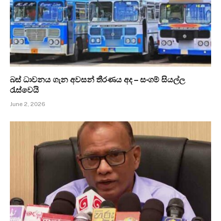
බස් ධාවනය ගැන අවසන් තීරණය අද – සංගම් සියල්ල
රැස්වෙයි
June 2, 2026