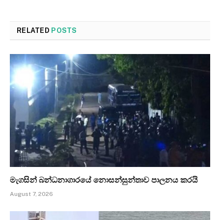
RELATED
POSTS
මැගසින් බන්ධනාගාරයේ නොසන්සුන්තාව පාලනය කරයි
August 7, 2026