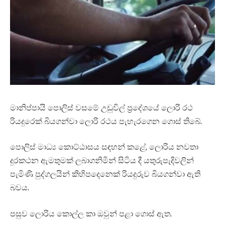
මානිප්පායි පොලිස් වසමේ උඩුවිල් ප්‍රදේශයේ ලොරි රථ
රියදුරෙක් බියගන්වා ලොරි රථය පැහැරගෙන ගොස් තිබේ.
පොලිස් මාධ්‍ය කොට්ඨාසය සඳහන් කළේ, ලොරිය නවතා
දුරකථන ඇමතුමක් ලබාගනිමින් සිටිය දී යතුරුපැදිවලින්
පැමිණි පුද්ගලයින් කිහිපදෙනෙක් රියදුරුව බියගන්වා ඇති
බවය.
පසුව ලොරිය කොල්ල කා ඔවුන් පළා ගොස් ඇත.