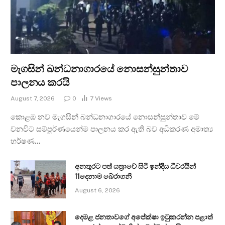
මැගසින් බන්ධනාගාරයේ නොසන්සුන්තාව
පාලනය කරයි
August 7, 2026
0
7
Views
කොළඹ නව මැගසින් බන්ධනාගාරයේ නොසන්සුන්තාව මේ
වනවිට සම්පූර්ණයෙන්ම පාලනය කර ඇති බව අධිකරණ අමාත්‍ය
හර්ෂණ…
අනතුරට පත් යත්‍රාවේ සිටි ඉන්දීය ධීවරයින්
11දෙනාම බේරාගනී
August 6, 2026
දෙමළ ජනතාවගේ අපේක්ෂා ඉටුකරන්න පළාත්