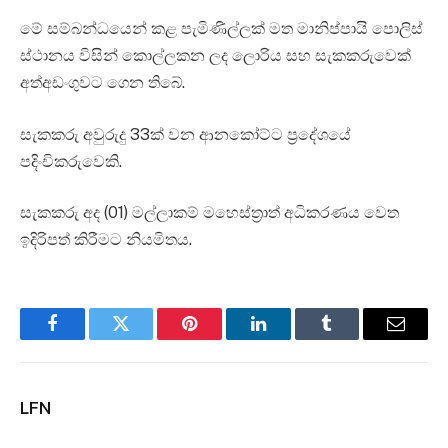
මේ සම්බන්ධයෙන් කළ පැමිණිල්ලක් මත මානිප්පායි පොලිස්
ස්ථානය විසින් කොල්ලකන ලද ලොරිය සහ සැකකරුවෙක්
අත්අඩංගුවට ගෙන තිබේ.
සැකකරු අවුරුදු 33ක් වන ආනකෝට්ට ප්‍රදේශයේ
පදිංචිකරුවෙකි.
සැකකරු අද (01) මල්ලාකම් මහෙස්ත්‍රාත් අධිකරණය වෙත
ඉදිරිපත් කිරීමට නියමිතය.
Facebook
Twitter
Pinterest
LinkedIn
Tumblr
Email
LFN