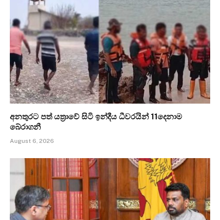
අනතුරට පත් යත්‍රාවේ සිටි ඉන්දීය ධීවරයින් 11දෙනාම
බේරාගනී
August 6, 2026