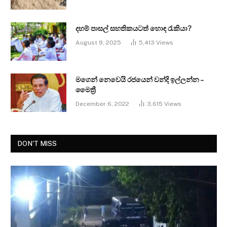
දහම් පාසල් සහතිකයටත් හොඳ රැකියා?
August 9, 2025
5,413
Views
මගෙන් නෙවෙයි රජයෙන් වන්දි ඉල්ලන්න –
මෛත්‍රී
December 6, 2022
3,615
Views
DON'T MISS