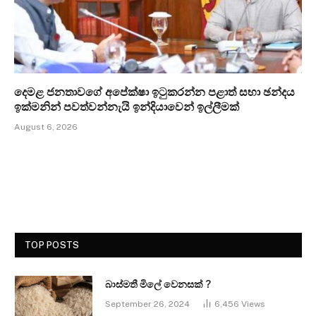
දෙමළ ජනතාවගේ අපේක්ෂා ඉටුකරන්න පළාත් සභා ඡන්දය
ඉක්මනින් පවත්වන්නැයි ඉන්දියාවෙන් ඉල්ලීමක්
August 6, 2026
TOP POSTS
බාස්මතී මිලේ වෙනසක් ?
September 26, 2024
6,456
Views