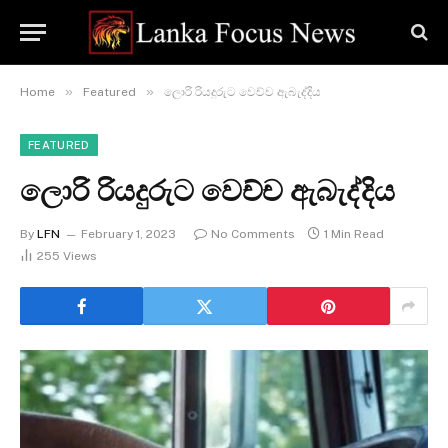
»
»
Home
Featured
ලොරි රියදුරුට වෙච්ච ඇබැද්දිය
FEATURED
ලොරි රියදුරුට වෙච්ච ඇබැද්දිය
By
LFN
February 1, 2023
No Comments
1 Min Read
255
Views