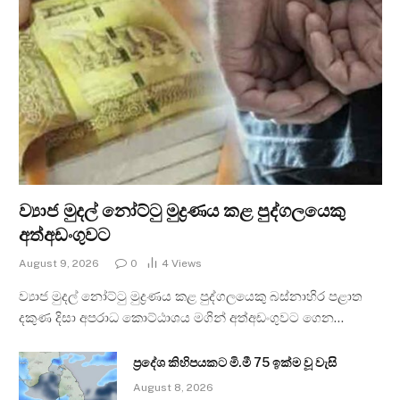
ව්‍යාජ මුදල් නෝට්ටු මුද්‍රණය කළ පුද්ගලයෙකු
අත්අඩංගුවට
August 9, 2026
0
4
Views
ව්‍යාජ මුදල් නෝට්ටු මුද්‍රණය කළ පුද්ගලයෙකු බස්නාහිර පළාත
දකුණ දිසා අපරාධ කොට්ඨාශය මගින් අත්අඩංගුවට ගෙන…
ප්‍රදේශ කිහිපයකට මි.මී 75 ඉක්ම වූ වැසි
August 8, 2026