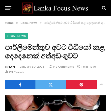
»
»
Home
Local News
පාර්ලිමේන්තුව අවට වීඩියෝ කළ දෙදෙනෙක් අත්අඩංගුවට
LOCAL NEWS
පාර්ලිමේන්තුව අවට වීඩියෝ කළ
දෙදෙනෙක් අත්අඩංගුවට
By
LFN
January 30, 2023
No Comments
1 Min Read
237
Views