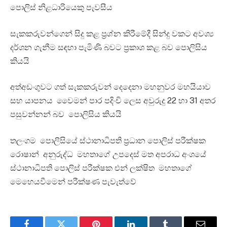
පොලිස් නිළධාරියෙකු පැවසීය
සැකකරුවන්ගෙන් සිදු කළ ප්‍රශ්න කිරීමේදී සින්දු වකට අවශ්‍ය
දර්ශන ගැනීම සඳහා පැමිණි බවට ප්‍රකාශ කළ බව පොලිසිය
කියයි
අත්අඩංගුවට ගත් සැකකරුවන් දෙදෙනා මහනුවර මහයියාව
සහ යාපනය වෛමන් පාර පදිංචි ලෙස අවුරුදු 22 හා 31 අතර
පසුවන්නන් බව පොලිසිය කියයි
තලංගම පොලිසියේ ස්ථානාධිපති ප්‍රධාන පොලිස් පරීක්ෂක
රොෂාන් අනුරුද්ධ මහතාගේ උපදෙස් මත අපරාධ අංශයේ
ස්ථානාධිපති පොලිස් පරීක්ෂක එන් ලක්ෂිත මහතාගේ
මෙහෙයවීමෙන් පරීක්ෂණ පැවැත්වේ