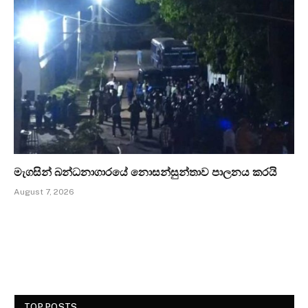
මැගසින් බන්ධනාගාරයේ නොසන්සුන්තාව පාලනය කරයි
August 7, 2026
TOP POSTS