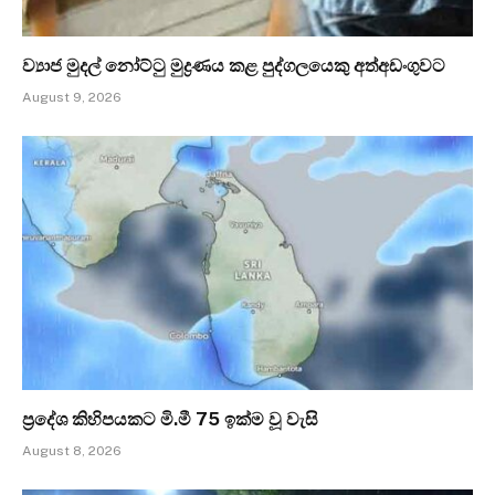
ව්‍යාජ මුදල් නෝට්ටු මුද්‍රණය කළ පුද්ගලයෙකු අත්අඩංගුවට
August 9, 2026
ප්‍රදේශ කිහිපයකට මි.මී 75 ඉක්ම වූ වැසි
August 8, 2026