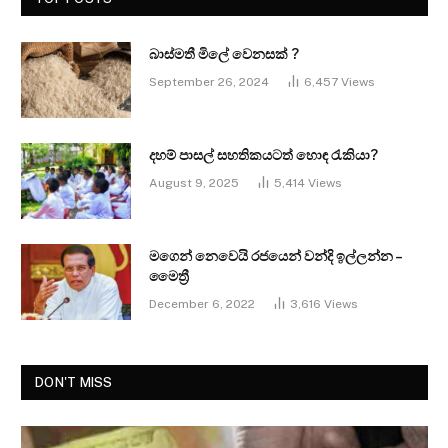
බාස්මතී මිලේ වෙනසක් ?
September 26, 2024
6,457
Views
දහම් පාසල් සහතිකයටත් හොඳ රැකියා?
August 9, 2025
5,414
Views
මගෙන් නෙවෙයි රජයෙන් වන්දි ඉල්ලන්න –
මෛත්‍රී
December 6, 2022
3,616
Views
DON'T MISS