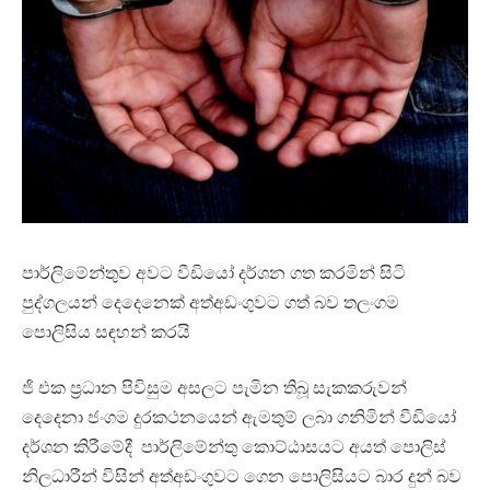
පාර්ලිමේන්තුව අවට වීඩියෝ දර්ශන ගත කරමින් සිටි
පුද්ගලයන් දෙදෙනෙක් අත්අඩංගුවට ගත් බව තලංගම
පොලිසිය සඳහන් කරයි
ජි එක ප්‍රධාන පිවිසුම අසලට පැමින තිබූ සැකකරුවන්
දෙදෙනා ජංගම දුරකථනයෙන් ඇමතුම් ලබා ගනිමින් වීඩියෝ
දර්ශන කිරීමේදී පාර්ලිමේන්තු කොට්ඨාසයට අයත් පොලිස්
නිලධාරීන් විසින් අත්අඩංගුවට ගෙන පොලිසියට බාර දුන් බව