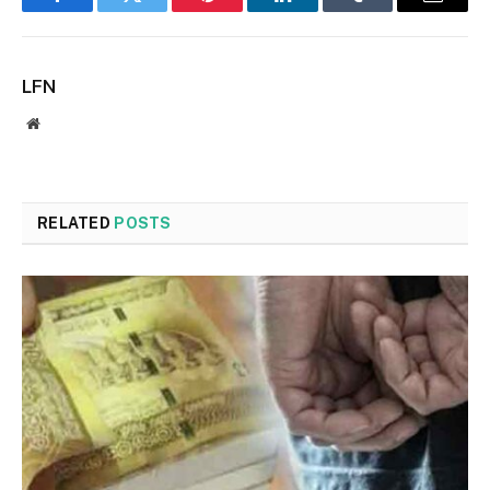
Facebook
Twitter
Pinterest
LinkedIn
Tumblr
Email
LFN
Website
RELATED
POSTS