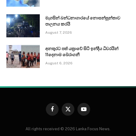
මැගසින් බන්ධනාගාරයේ නොසන්සුන්තාව
පාලනය කරයි
August 7, 2026
අනතුරට පත් යත්‍රාවේ සිටි ඉන්දීය ධීවරයින්
11දෙනාම බේරාගනී
August 6, 2026
Facebook
X
YouTube
(Twitter)
All rights received © 2026 Lanka Focus News.