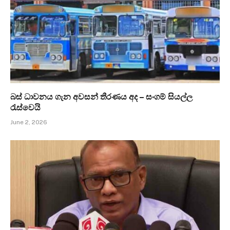
බස් ධාවනය ගැන අවසන් තීරණය අද – සංගම් සියල්ල
රැස්වෙයි
June 2, 2026