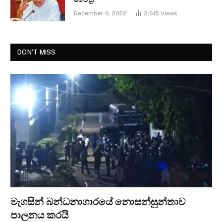
December 6, 2022
3,615
Views
DON'T MISS
මැගසින් බන්ධනාගාරයේ නොසන්සුන්තාව
පාලනය කරයි