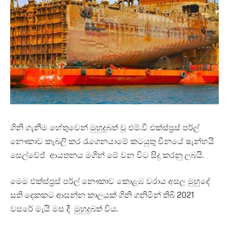
ගිනි ගැනීම හේතුවෙන් මුහුදුබත් වූ එම්.වී එක්ස්ප්‍රස් පර්ල්
නෞකාව කැබලි කර රැ‍ගෙනයාමේ කටයුතු චීනයේ ෂැන්හයි
සෙල්වේජ් ආයතනය මගින් මේ වන විට සිදු කරනු ලබයි.
මෙම එක්ස්ප්‍රස් පර්ල් නෞකාව කොළඹ වරාය අසල මුහුදේ
සති දෙකකට ආසන්න කාලයක් ගිනි ගනිමින් තිබී 2021
වසරේ මැයි මස දී මුහුදුබත් විය.