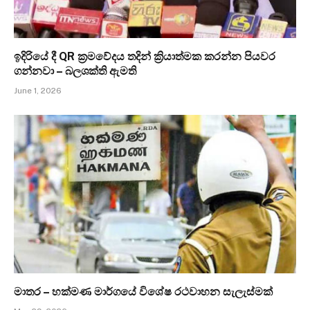
ඉදිරියේ දී QR ක්‍රමවේදය තදින් ක්‍රියාත්මක කරන්න පියවර
ගන්නවා – බලශක්ති ඇමති
June 1, 2026
මාතර – හක්මණ මාර්ගයේ විශේෂ රථවාහන සැලැස්මක්