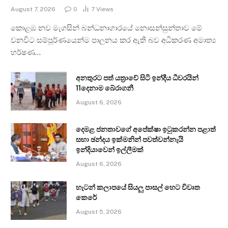
August 7, 2026
0
7
Views
කොළඹ නව මැගසින් බන්ධනාගාරයේ නොසන්සුන්තාව මේ
වනවිට සම්පූර්ණයෙන්ම පාලනය කර ඇති බව අධිකරණ අමාත්‍ය
හර්ෂණ…
අනතුරට පත් යත්‍රාවේ සිටි ඉන්දීය ධීවරයින්
11දෙනාම බේරාගනී
August 6, 2026
දෙමළ ජනතාවගේ අපේක්ෂා ඉටුකරන්න පළාත්
සභා ඡන්දය ඉක්මනින් පවත්වන්නැයි
ඉන්දියාවෙන් ඉල්ලීමක්
August 6, 2026
හැටන් කලාපයේ සියලු පාසල් හෙට විවෘත
කෙරේ
August 5, 2026