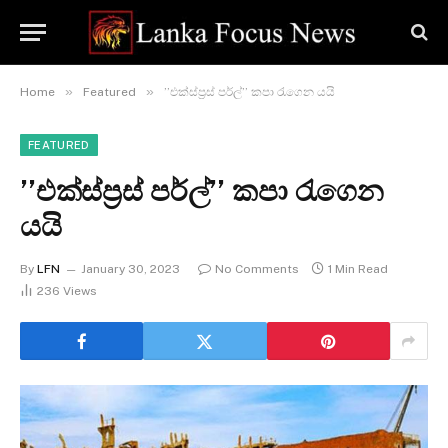
»
»
Home
Featured
’’එක්ස්ප්‍රස් පර්ල්’’ කපා රැගෙන යයි
FEATURED
’’එක්ස්ප්‍රස් පර්ල්’’ කපා රැගෙන
යයි
By
LFN
January 30, 2023
No Comments
1 Min Read
236
Views