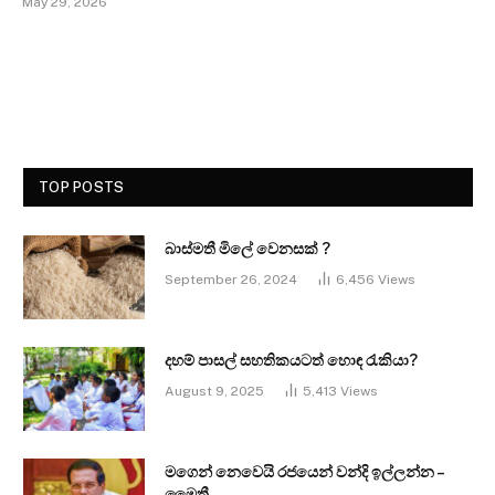
May 29, 2026
TOP POSTS
බාස්මතී මිලේ වෙනසක් ?
September 26, 2024
6,456
Views
දහම් පාසල් සහතිකයටත් හොඳ රැකියා?
August 9, 2025
5,413
Views
මගෙන් නෙවෙයි රජයෙන් වන්දි ඉල්ලන්න –
මෛත්‍රී