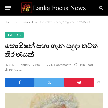
»
»
Home
Featured
කොමිෂන් සභා ගැන සදුදා තවත් තීරණයක්
FEATURED
කොමිෂන් සභා ගැන සදුදා තවත්
තීරණයක්
By
LFN
January 27, 2023
No Comments
1 Min Read
168
Views