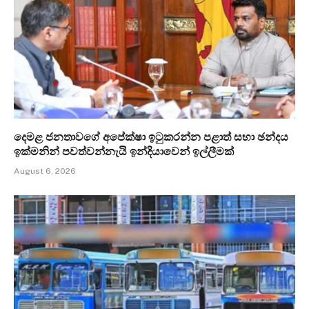
දෙමළ ජනතාවගේ අපේක්ෂා ඉටුකරන්න පළාත් සභා ඡන්දය
ඉක්මනින් පවත්වන්නැයි ඉන්දියාවෙන් ඉල්ලීමක්
August 6, 2026