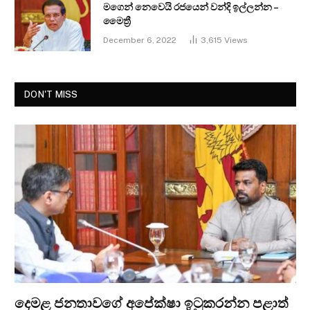
මගෙන් නෙවෙයි රජයෙන් වන්දි ඉල්ලන්න –
මෛත්‍රී
December 6, 2022
3,615
Views
DON'T MISS
දෙමළ ජනතාවගේ අපේක්ෂා ඉටුකරන්න පළාත්