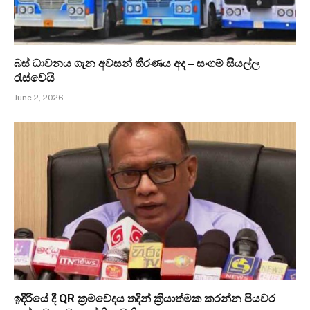
බස් ධාවනය ගැන අවසන් තීරණය අද – සංගම් සියල්ල
රැස්වෙයි
June 2, 2026
ඉදිරියේ දී QR ක්‍රමවේදය තදින් ක්‍රියාත්මක කරන්න පියවර