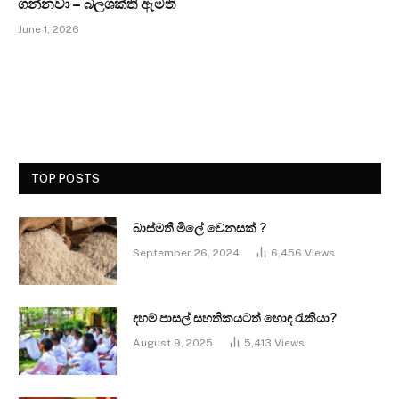
ගන්නවා – බලශක්ති ඇමති
June 1, 2026
TOP POSTS
බාස්මතී මිලේ වෙනසක් ?
September 26, 2024
6,456
Views
දහම් පාසල් සහතිකයටත් හොඳ රැකියා?
August 9, 2025
5,413
Views