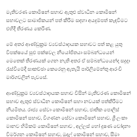
මැතිවරණ කොමිෂන් සභාව ඇතුළු ස්වාධීන කොමිෂන්
සභාවලට සාමාජිකයන් පත් කිරීම සඳහා අයදුම්පත් කැඳවීමට
එහිදී තීරණය කෙරිණ.
මේ අතර ආණ්ඩුක්‍රම ව්‍යවස්ථාදායක සභාවට පත් කළ යුතු
විපක්ෂයේ සුළු පක්ෂවල නියෝජිතයා සම්බන්ධයෙන්
මෙතෙක් තීරණයක් ගෙන නැති අතර ඒ සම්බන්ධයෙන්ද සදුදා
රැස්වීමේදී සාකච්ඡා කෙරෙනු ඇතැයි පාර්ලිමේන්තු ආරංචි
මාර්ගවලින් පැවසේ.
ආණ්ඩුක්‍රම ව්‍යවස්ථාදායක සභාව විසින් මැතිවරණ කොමිෂන්
සභාව ඇතුළු ස්වාධීන කොමිෂන් සභා නවයක් පත්කිරීමට
නියමිතය. රාජ්‍ය සේවා කොමිෂන් සභාව, ජාතික පොලිස්
කොමිෂන් සභාව, විගණන සේවා කොමිෂන් සභාව, ශ්‍රී ලංකා
මානව හිමිකම් කොමිෂන් සභාව , අල්ලස් හෝ දූෂණ චෝදනා
විමර්ශන කොමිෂන් සභාව, මුදල් කොමිෂන් සභාව, සීමා