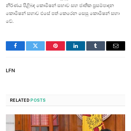
නිර්ණය පිළිබඳ කොමිෂන් සභාව සහ ජාතික ප්‍රසම්පාදන
කොමිෂන් සභාව එසේ පත් කෙරෙන සෙසු කොමිෂන් සභා
වේ.
Facebook
Twitter
Pinterest
LinkedIn
Tumblr
Email
LFN
RELATED
POSTS