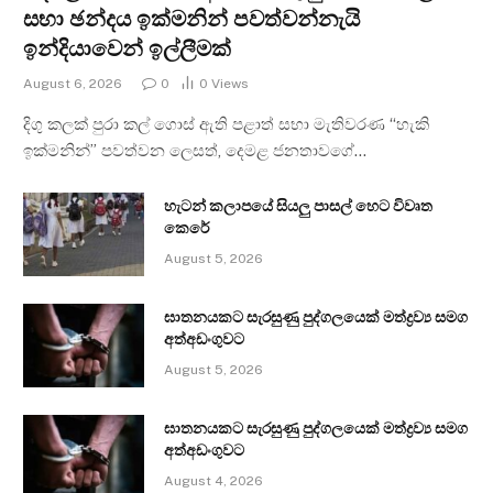
සභා ඡන්දය ඉක්මනින් පවත්වන්නැයි
ඉන්දියාවෙන් ඉල්ලීමක්
August 6, 2026
0
0
Views
දිගු කලක් පුරා කල් ගොස් ඇති පළාත් සභා මැතිවරණ “හැකි
ඉක්මනින්” පවත්වන ලෙසත්, දෙමළ ජනතාවගේ…
හැටන් කලාපයේ සියලු පාසල් හෙට විවෘත
කෙරේ
August 5, 2026
ඝාතනයකට සැරසුණු පුද්ගලයෙක් මත්ද්‍රව්‍ය සමග
අත්අඩංගුවට
August 5, 2026
ඝාතනයකට සැරසුණු පුද්ගලයෙක් මත්ද්‍රව්‍ය සමග
අත්අඩංගුවට
August 4, 2026