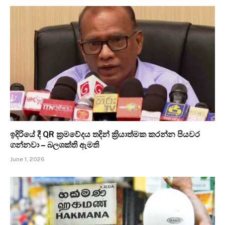
ඉදිරියේ දී QR ක්‍රමවේදය තදින් ක්‍රියාත්මක කරන්න පියවර
ගන්නවා – බලශක්ති ඇමති
June 1, 2026