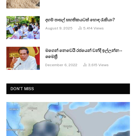
දහම් පාසල් සහතිකයටත් හොඳ රැකියා?
August 9, 2025
5,414
Views
මගෙන් නෙවෙයි රජයෙන් වන්දි ඉල්ලන්න –
මෛත්‍රී
December 6, 2022
3,615
Views
DON'T MISS