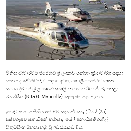
මිනිස් ජාවාරමට එරෙහිව ශ්‍රී ලංකාව ගන්නා ක්‍රියාමාර්ග සඳහා
සහාය දැක්වීමටත්, ඒ සඳහා අවශ්‍ය හෙලිකොප්ටර් යානා
සපයා දීමටත් ශ්‍රී ලංකාවේ ඉතාලි තානාපති රීටා ජී. මැනෙලා
මහත්මිය (Rita G. Mannella) කැමැත්ත පළ කළාය.
ඉතාලි තානාපතිනිය මේ බව සඳහන් කළේ ඊයේ (25)
පස්වරුවේ ජනාධිපති කාර්යාලයේ දී ජනාධිපති රනිල්
වික්‍රමසිංහ මහතා හමු වූ අවස්ථාවේ දී ය.