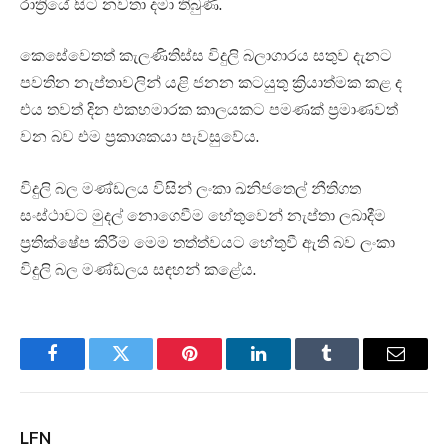
රාත්‍රියේ සිට නවතා දමා තිබුණි.
කෙසේවෙතත් කැලණිතිස්ස විදුලි බලාගාරය සතුව දැනට
පවතින නැප්තාවලින් යළි ජනන කටයුතු ක්‍රියාත්මක කළ ද
එය තවත් දින එකහමාරක කාලයකට පමණක් ප්‍රමාණවත්
වන බව එම ප්‍රකාශකයා පැවසුවේය.
විදුලි බල මණ්ඩලය විසින් ලංකා ඛනිජතෙල් නීතිගත
සංස්ථාවට මුදල් නොගෙවීම හේතුවෙන් නැප්තා ලබාදීම
ප්‍රතික්ෂේප කිරීම මෙම තත්ත්වයට හේතුවී ඇති බව ලංකා
විදුලි බල මණ්ඩලය සඳහන් කළේය.
Facebook
Twitter
Pinterest
LinkedIn
Tumblr
Email
LFN