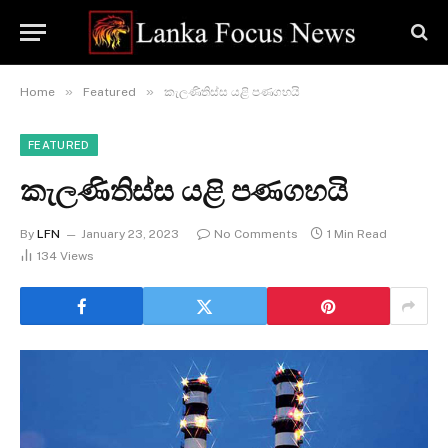
»
»
Home
Featured
කැලණිතිස්ස යළි පණගහයි
FEATURED
කැලණිතිස්ස යළි පණගහයි
By
LFN
January 23, 2023
No Comments
1 Min Read
134
Views