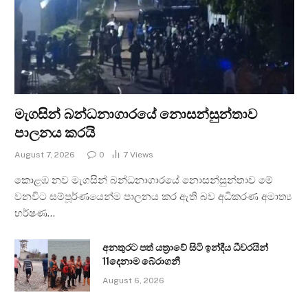
මැගසින් බන්ධනාගාරයේ නොසන්සුන්තාව
පාලනය කරයි
August 7, 2026
0
7
Views
කොළඹ නව මැගසින් බන්ධනාගාරයේ නොසන්සුන්තාව මේ
වනවිට සම්පූර්ණයෙන්ම පාලනය කර ඇති බව අධිකරණ අමාත්‍ය
හර්ෂණ…
අනතුරට පත් යත්‍රාවේ සිටි ඉන්දීය ධීවරයින්
11දෙනාම බේරාගනී
August 6, 2026