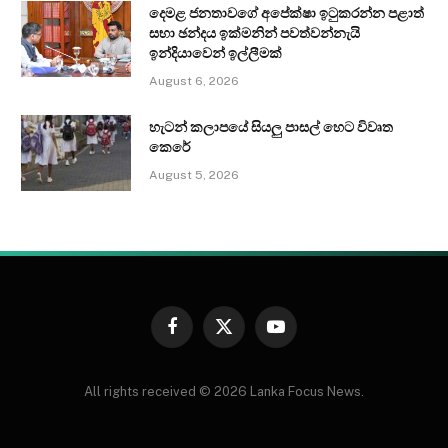
දෙමළ ජනතාවගේ අපේක්ෂා ඉටුකරන්න පළාත්
සභා ඡන්දය ඉක්මනින් පවත්වන්නැයි
ඉන්දියාවෙන් ඉල්ලීමක්
August 6, 2026
හැටන් කලාපයේ සියලු පාසල් හෙට විවෘත
කෙරේ
August 5, 2026
Facebook
X
YouTube
(Twitter)
All rights received © 2026 Lanka Focus News.