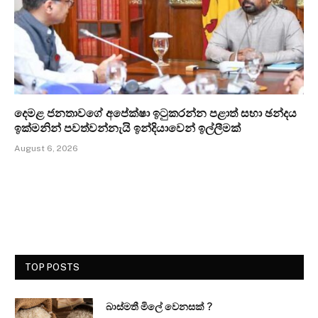
දෙමළ ජනතාවගේ අපේක්ෂා ඉටුකරන්න පළාත් සභා ඡන්දය
ඉක්මනින් පවත්වන්නැයි ඉන්දියාවෙන් ඉල්ලීමක්
August 6, 2026
TOP POSTS
බාස්මතී මිලේ වෙනසක් ?