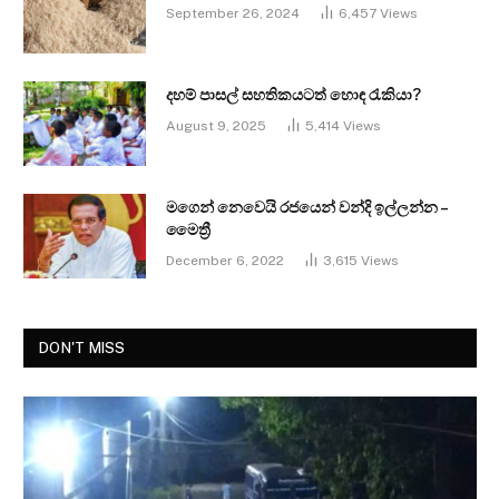
September 26, 2024
6,457
Views
දහම් පාසල් සහතිකයටත් හොඳ රැකියා?
August 9, 2025
5,414
Views
මගෙන් නෙවෙයි රජයෙන් වන්දි ඉල්ලන්න –
මෛත්‍රී
December 6, 2022
3,615
Views
DON'T MISS