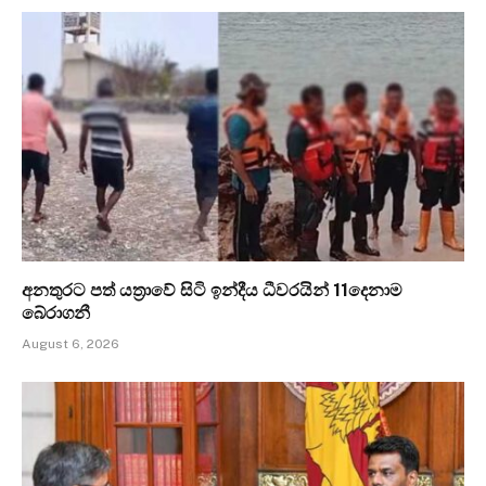
අනතුරට පත් යත්‍රාවේ සිටි ඉන්දීය ධීවරයින් 11දෙනාම
බේරාගනී
August 6, 2026