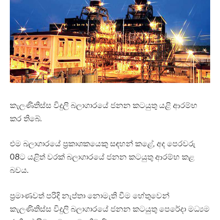
කැලණිතිස්ස විදුලි බලාගාරයේ ජනන කටයුතු යළි ආරම්භ
කර තිබේ.
එම බලාගාරයේ ප්‍රකාශකයෙකු සඳහන් කළේ, අද පෙරවරු
08ට යළිත් වරක් බලාගාරයේ ජනන කටයුතු ආරම්භ කළ
බවය.
ප්‍රමාණවත් පරිදි නැප්තා නොමැති වීම හේතුවෙන්
කැලණිතිස්ස විදුලි බලාගාරයේ ජනන කටයුතු පෙරේදා මධ්‍යම