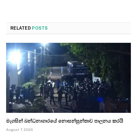
RELATED
POSTS
මැගසින් බන්ධනාගාරයේ නොසන්සුන්තාව පාලනය කරයි
August 7, 2026