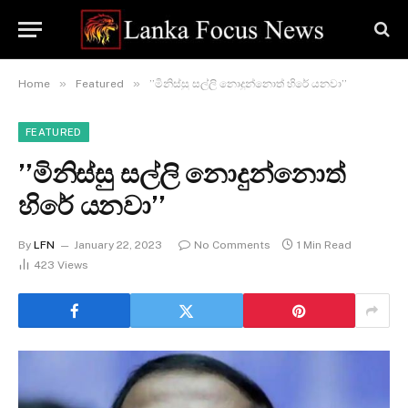
»
»
Home
Featured
’’මිනිස්සු සල්ලි නොදුන්නොත් හිරේ යනවා’’
FEATURED
’’මිනිස්සු සල්ලි නොදුන්නොත්
හිරේ යනවා’’
By
LFN
January 22, 2023
No Comments
1 Min Read
423
Views