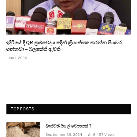
ඉදිරියේ දී QR ක්‍රමවේදය තදින් ක්‍රියාත්මක කරන්න පියවර
ගන්නවා – බලශක්ති ඇමති
June 1, 2026
TOP POSTS
බාස්මතී මිලේ වෙනසක් ?
September 26, 2024
6,457
Views