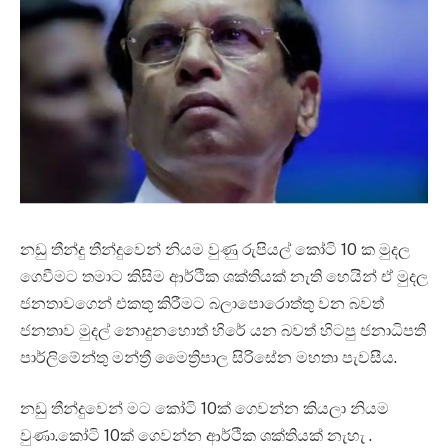
නඩු තීන්දු තීන්දුවෙන් නියම වුණු රුපියල් කෝටි 10 ක මුදල
ගෙවීමට තමාට කිසිම ආර්ථික ශක්තියක් නැති හෙයින් ඒ මුදල
ජනතාවගෙන් එකතු කිරීමට බලාපොරොත්තු වන බවත්
ජනතාව මුදල් නොදුනහොත් හිරේ යන බවත් හිටපු ජනාධිපති
පාර්ලිමේන්තු මන්ත්‍රී මෛත්‍රිපාල සිරිසේන මහතා පැවසීය.
නඩු තීන්දුවෙන් මට කෝටි 10ක් ගෙවන්න කියලා නියම
වුණා.කෝටි 10ක් ගෙවන්න ආර්ථික ශක්තියක් නැහැ .