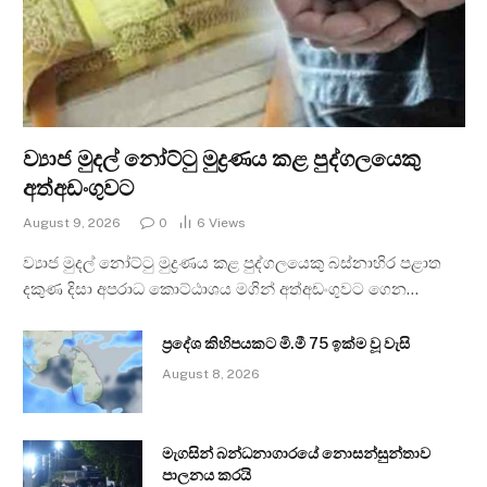
ව්‍යාජ මුදල් නෝට්ටු මුද්‍රණය කළ පුද්ගලයෙකු
අත්අඩංගුවට
August 9, 2026
0
6
Views
ව්‍යාජ මුදල් නෝට්ටු මුද්‍රණය කළ පුද්ගලයෙකු බස්නාහිර පළාත
දකුණ දිසා අපරාධ කොට්ඨාශය මගින් අත්අඩංගුවට ගෙන…
ප්‍රදේශ කිහිපයකට මි.මී 75 ඉක්ම වූ වැසි
August 8, 2026
මැගසින් බන්ධනාගාරයේ නොසන්සුන්තාව
පාලනය කරයි