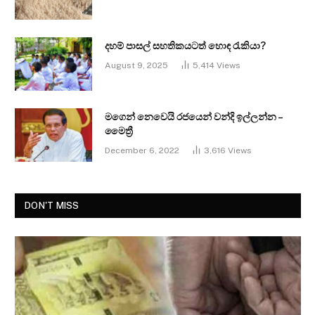
දහම් පාසල් සහතිකයටත් හොඳ රැකියා?
August 9, 2025
5,414
Views
මගෙන් නෙවෙයි රජයෙන් වන්දි ඉල්ලන්න –
මෛත්‍රී
December 6, 2022
3,616
Views
DON'T MISS