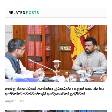
RELATED
POSTS
දෙමළ ජනතාවගේ අපේක්ෂා ඉටුකරන්න පළාත් සභා ඡන්දය
ඉක්මනින් පවත්වන්නැයි ඉන්දියාවෙන් ඉල්ලීමක්
August 6, 2026