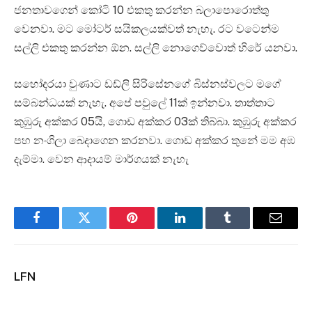
ජනතාවගෙන් කෝටි 10 එකතු කරන්න බලාපොරොත්තු
වෙනවා. මට මෝටර් සයිකලයක්වත් නැහැ. රට වටෙන්ම
සල්ලි එකතු කරන්න ඕන. සල්ලි නොගෙව්වොත් හිරේ යනවා.
සහෝදරයා වුණාට ඩඩ්ලි සිරිසේනගේ බිස්නස්වලට මගේ
සම්බන්ධයක් නැහැ. අපේ පවුලේ 11ක් ඉන්නවා. තාත්තාට
කුඹුරු අක්කර 05යි, ගොඩ අක්කර 03ක් තිබ්බා. කුඹුරු අක්කර
පහ නංගිලා බෙදාගෙන කරනවා. ගොඩ අක්කර තුනේ මම අඹ
දැම්මා. වෙන ආදායම් මාර්ගයක් නැහැ
Facebook
Twitter
Pinterest
LinkedIn
Tumblr
Email
LFN