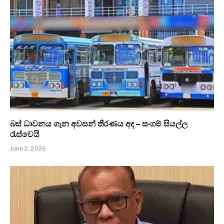
බස් ධාවනය ගැන අවසන් තීරණය අද – සංගම් සියල්ල
රැස්වෙයි
June 2, 2026