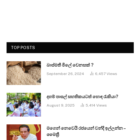
TOP POSTS
බාස්මතී මිලේ වෙනසක් ?
September 26, 2024
6,457
Views
දහම් පාසල් සහතිකයටත් හොඳ රැකියා?
August 9, 2025
5,414
Views
මගෙන් නෙවෙයි රජයෙන් වන්දි ඉල්ලන්න –
මෛත්‍රී