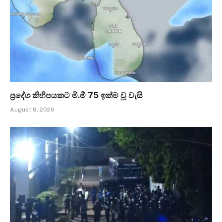
ප්‍රදේශ කිහිපයකට මි.මී 75 ඉක්ම වූ වැසි
August 8, 2026