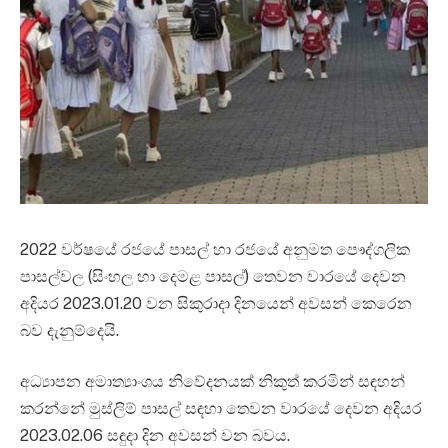
2022 වර්ෂයේ රජයේ පාසල් හා රජයේ අනුමත පෞද්ගලික
පාසල්වල (සිංහල හා දෙමළ පාසල්) තෙවන වාරයේ දෙවන
අදියර 2023.01.20 වන සිකුරාදා දිනයෙන් අවසන් කෙරෙන
බව දැනුම්දෙයි.
අධ්‍යාපන අමාත්‍යාංශය නිවේදනයක් නිකුත් කරමින් සඳහන්
කරන්නේ මුස්ලිම් පාසල් සඳහා තෙවන වාරයේ දෙවන අදියර
2023.02.06 සඳුදා දින අවසන් වන බවය.