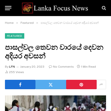
»
»
Home
Featured
පාසල්වල තෙවන වාරයේ දෙවන අදියර අවසන්
FEATURED
පාසල්වල තෙවන වාරයේ දෙවන
අදියර අවසන්
By
LFN
January 20, 2023
No Comments
1 Min Read
255
Views