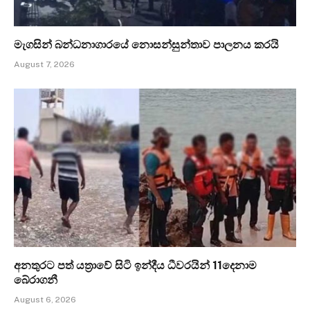
මැගසින් බන්ධනාගාරයේ නොසන්සුන්තාව පාලනය කරයි
August 7, 2026
අනතුරට පත් යත්‍රාවේ සිටි ඉන්දීය ධීවරයින් 11දෙනාම
බේරාගනී
August 6, 2026