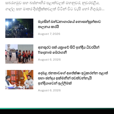
සබරගමුව සහ බස්නාහිර පළාත්වලත් මහනුවර, නුවරඑළිය,
ගාල්ල සහ මාතර දිස්ත්‍රික්කවලත් විටින් විට වැසි හෝ ගිගුරුම්…
මැගසින් බන්ධනාගාරයේ නොසන්සුන්තාව
පාලනය කරයි
August 7, 2026
අනතුරට පත් යත්‍රාවේ සිටි ඉන්දීය ධීවරයින්
11දෙනාම බේරාගනී
August 6, 2026
දෙමළ ජනතාවගේ අපේක්ෂා ඉටුකරන්න පළාත්
සභා ඡන්දය ඉක්මනින් පවත්වන්නැයි
ඉන්දියාවෙන් ඉල්ලීමක්
August 6, 2026