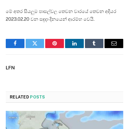
මේ අතර සියලුම පාසල්වල තෙවන වාරයේ තෙවන අදියර
2023.02.20 වන සඳුදා දිනයෙන් ආරම්භ වෙයි.
Facebook
Twitter
Pinterest
LinkedIn
Tumblr
Email
LFN
RELATED
POSTS