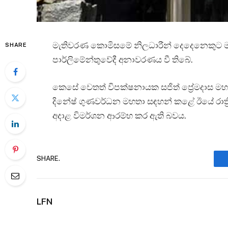
මැතිවරණ කොමිසමේ නිලධාරීන් දෙදෙනෙකුට මර
SHARE
පාර්ලිමේන්තුවේදී අනාවරණය වී තිබේ.
කෙසේ වෙතත් විපක්ෂනායක සජිත් ප්‍රේමදාස මහතා
දිනේෂ් ගුණවර්ධන මහතා සඳහන් කළේ ඊයේ රාත්‍ර
අදාළ විමර්ශන ආරම්භ කර ඇති බවය.
SHARE.
LFN