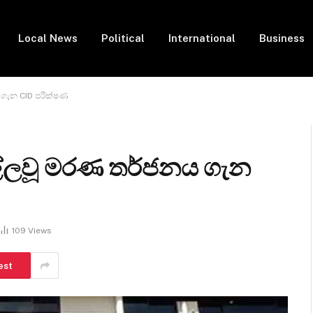
Local News
Political
International
Business
ගැන CID පරීක්ෂණ
්ලවූ මරණ තර්ජනය ගැන
109
Views
est