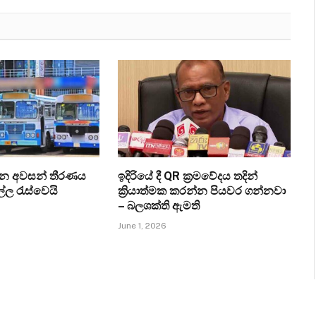
ැන අවසන් තීරණය
ඉදිරියේ දී QR ක්‍රමවේදය තදින්
ල්ල රැස්වෙයි
ක්‍රියාත්මක කරන්න පියවර ගන්නවා
– බලශක්ති ඇමති
June 1, 2026