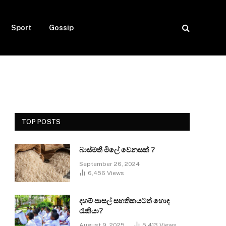
Sport
Gossip
TOP POSTS
බාස්මතී මිලේ වෙනසක් ?
September 26, 2024
6,456
Views
දහම් පාසල් සහතිකයටත් හොඳ
රැකියා?
August 9, 2025
5,413
Views