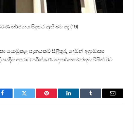
ණ තර්ජනය සිදුකර ඇති බව අද (19)
 යොමුකළ පැනයකට පිළිතුරු දෙමින් අග්‍රාමාත්‍ය
ියේදීම අපරාධ පරීක්ෂණ දෙපාර්තමේන්තුව විසින් ඊට
Facebook
Twitter
Pinterest
LinkedIn
Tumblr
Email