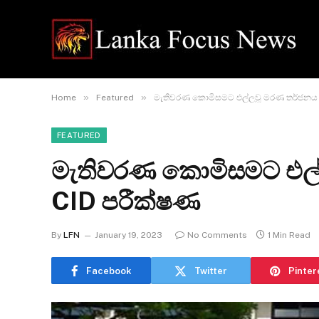
»
»
Home
Featured
මැතිවරණ කොමිසමට එල්ලවූ මරණ තර්ජනය 
FEATURED
මැතිවරණ කොමිසමට එල
CID පරීක්ෂණ
By
LFN
January 19, 2023
No Comments
1 Min Read
Facebook
Twitter
Pinter