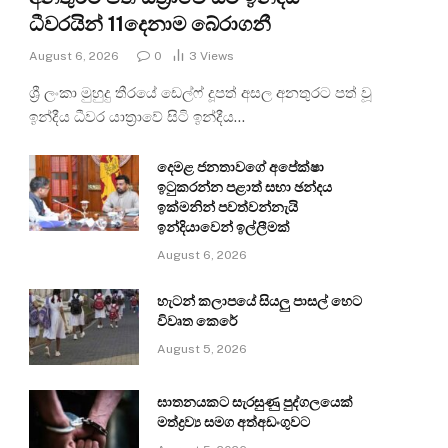
ධීවරයින් 11දෙනාම බේරාගනී
August 6, 2026
0
3
Views
ශ්‍රී ලංකා මුහුදු තීරයේ ඩෙල්ෆ් දූපත් අසල අනතුරට පත් වූ
ඉන්දීය ධීවර යාත්‍රාවේ සිටි ඉන්දීය…
දෙමළ ජනතාවගේ අපේක්ෂා
ඉටුකරන්න පළාත් සභා ඡන්දය
ඉක්මනින් පවත්වන්නැයි
ඉන්දියාවෙන් ඉල්ලීමක්
August 6, 2026
හැටන් කලාපයේ සියලු පාසල් හෙට
විවෘත කෙරේ
August 5, 2026
ඝාතනයකට සැරසුණු පුද්ගලයෙක්
මත්ද්‍රව්‍ය සමග අත්අඩංගුවට