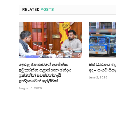
RELATED
POSTS
දෙමළ ජනතාවගේ අපේක්ෂා
බස් ධාවනය ග
ඉටුකරන්න පළාත් සභා ඡන්දය
අද – සංගම් සිය
ඉක්මනින් පවත්වන්නැයි
June 2, 2026
ඉන්දියාවෙන් ඉල්ලීමක්
August 6, 2026