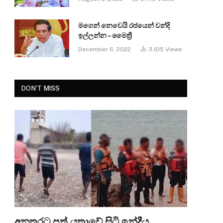
මගෙන් නෙවෙයි රජයෙන් වන්දි
ඉල්ලන්න – මෛත්‍රී
December 6, 2022
3,615
Views
DON'T MISS
අනතුරට පත් යත්‍රාවේ සිටි ඉන්දීය