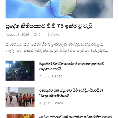
ප්‍රදේශ කිහිපයකට මි.මී 75 ඉක්ම වූ වැසි
August 8, 2026
0
6
Views
සබරගමුව සහ බස්නාහිර පළාත්වලත් මහනුවර, නුවරඑළිය,
ගාල්ල සහ මාතර දිස්ත්‍රික්කවලත් විටින් විට වැසි හෝ ගිගුරුම්…
මැගසින් බන්ධනාගාරයේ නොසන්සුන්තාව
පාලනය කරයි
August 7, 2026
අනතුරට පත් යත්‍රාවේ සිටි ඉන්දීය ධීවරයින්
11දෙනාම බේරාගනී
August 6, 2026
දෙමළ ජනතාවගේ අපේක්ෂා ඉටුකරන්න පළාත්