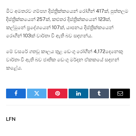
මීට අමතරව ගම්පහ දිස්ත්‍රික්කයෙන් රෝගීන් 417ක්, පුත්තලම
දිස්ත්‍රික්කයෙන් 257ක්, කළුතර දිස්ත්‍රික්කයෙන් 123ක්,
කල්මුනේ ප්‍රදේශයෙන් 107ක්, යාපනය දිස්ත්‍රික්කයෙන්
රොගීන් 103ක් වාර්තා වී ඇති බව සඳහන්ය.
මේ වසරේ ගතවූ කාලය තුළ ඩෙංගු රෝගීන් 4,172දෙනෙකු
වාර්තා වී ඇති බව ජාතික ඩෙංගු මර්දන ඒකකයේ සඳහන්
කළේය.
Facebook
Twitter
Pinterest
LinkedIn
Tumblr
Email
LFN