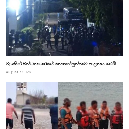
මැගසින් බන්ධනාගාරයේ නොසන්සුන්තාව පාලනය කරයි
August 7, 2026