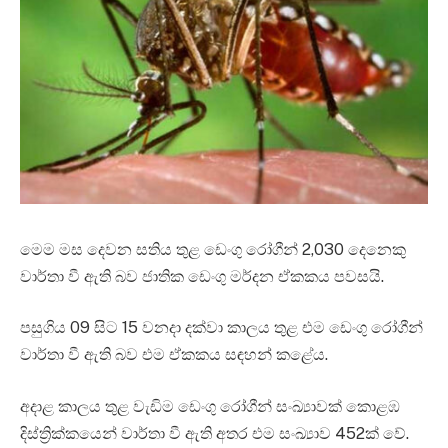
මෙම මස දෙවන සතිය තුළ ඩෙංගු රෝගීන් 2,030 දෙනෙකු
වාර්තා වී ඇති බව ජාතික ඩෙංගු මර්දන ඒකකය පවසයි.
පසුගිය 09 සිට 15 වනදා දක්වා කාලය තුළ එම ඩෙංගු රෝගීන්
වාර්තා වී ඇති බව එම ඒකකය සඳහන් කළේය.
අදාළ කාලය තුළ වැඩිම ඩෙංගු රෝගීන් සංඛ්‍යාවක් කොළඹ
දිස්ත්‍රික්කයෙන් වාර්තා වී ඇති අතර එම සංඛ්‍යාව 452ක් වේ.