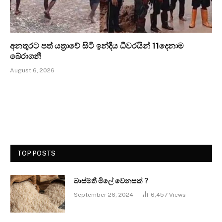
අනතුරට පත් යත්‍රාවේ සිටි ඉන්දීය ධීවරයින් 11දෙනාම
බේරාගනී
August 6, 2026
TOP POSTS
බාස්මතී මිලේ වෙනසක් ?
September 26, 2024
6,457
Views