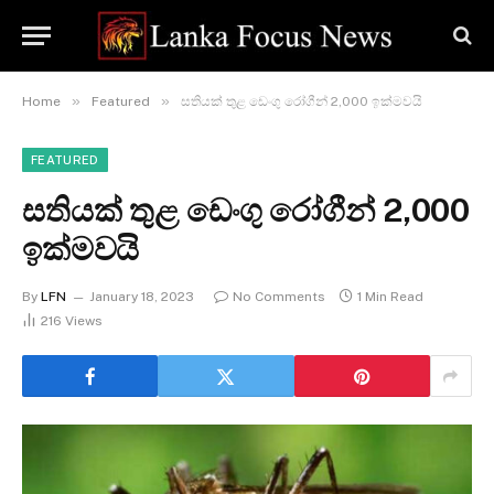
»
»
Home
Featured
සතියක් තුළ ඩෙංගු රෝගීන් 2,000 ඉක්මවයි
FEATURED
සතියක් තුළ ඩෙංගු රෝගීන් 2,000
ඉක්මවයි
By
LFN
January 18, 2023
No Comments
1 Min Read
216
Views