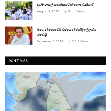
දහම් පාසල් සහතිකයටත් හොඳ රැකියා?
August 9, 2025
5,414
Views
මගෙන් නෙවෙයි රජයෙන් වන්දි ඉල්ලන්න –
මෛත්‍රී
December 6, 2022
3,615
Views
DON'T MISS