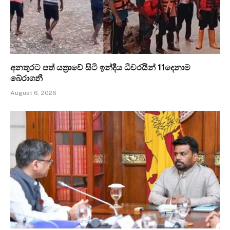
අනතුරට පත් යත්‍රාවේ සිටි ඉන්දීය ධීවරයින් 11දෙනාම
බේරාගනී
August 6, 2026