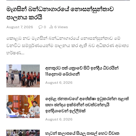
මැගසින් බන්ධනාගාරයේ නොසන්සුන්තාව
පාලනය කරයි
August 7, 2026
0
6
Views
කොළඹ නව මැගසින් බන්ධනාගාරයේ නොසන්සුන්තාව මේ
වනවිට සම්පූර්ණයෙන්ම පාලනය කර ඇති බව අධිකරණ අමාත්‍ය
හර්ෂණ…
අනතුරට පත් යත්‍රාවේ සිටි ඉන්දීය ධීවරයින්
11දෙනාම බේරාගනී
August 6, 2026
දෙමළ ජනතාවගේ අපේක්ෂා ඉටුකරන්න පළාත්
සභා ඡන්දය ඉක්මනින් පවත්වන්නැයි
ඉන්දියාවෙන් ඉල්ලීමක්
August 6, 2026
හැටන් කලාපයේ සියලු පාසල් හෙට විවෘත