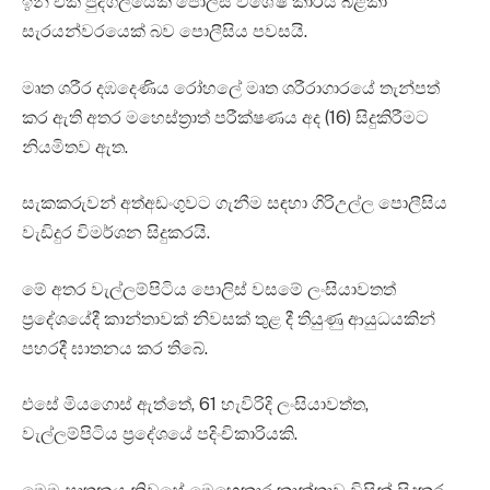
ඉන් එක් පුද්ගලයෙක් පොලිස් විශේෂ කාර්ය බළකා
සැරයන්වරයෙක් බව පොලීසිය පවසයි.
මෘත ශරීර දඹදෙණිය රෝහලේ මෘත ශරීරාගාරයේ තැන්පත්
කර ඇති අතර මහෙස්ත්‍රාත් පරීක්ෂණය අද (16) සිදුකිරීමට
නියමිතව ඇත.
සැකකරුවන් අත්අඩංගුවට ගැනීම සඳහා ගිරිඋල්ල පොලීසිය
වැඩිදුර විමර්ශන සිදුකරයි.
මේ අතර වැල්ලම්පිටිය පොලිස් වසමේ ලංසියාවතත්
ප්‍රදේශයේදී‍ කාන්තාවක් නිවසක් තුළ දී තියුණු ආයුධයකින්
පහරදී ඝාතනය කර තිබේ.
එසේ මියගොස් ඇත්තේ, 61 හැවිරිදි ලංසියාවත්ත,
වැල්ලම්පිටිය ප්‍රදේශයේ පදිංචිකාරියකි.