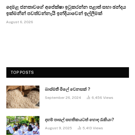
දෙමළ ජනතාවගේ අපේක්ෂා ඉටුකරන්න පළාත් සභා ඡන්දය
ඉක්මනින් පවත්වන්නැයි ඉන්දියාවෙන් ඉල්ලීමක්
August 6, 2026
TOP POSTS
බාස්මතී මිලේ වෙනසක් ?
September 26, 2024
6,456
Views
දහම් පාසල් සහතිකයටත් හොඳ රැකියා?
August 9, 2025
5,413
Views