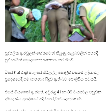
පුද්ගලික ආරවුලක් හේතුවෙන් තියුණු ආයුධවලින් පහරදී
පුද්ගලයින් දෙදෙනෙකු ඝාතනය කර තිබේ.
ඊයේ (15) රාත්‍රි කාලයේ ගිරිඋල්ල පොලිස් වසමේ උදියාවල
ප්‍රදේශයේදී එම ඝාතනය සිදුව ඇති බව පොලීසිය පවසයි.
එසේ මියගොස් ඇත්තේ, අවුරුදු 41 හා 39 වයසවල පසුවන
දඹදෙණිය ප්‍රදේශයේ පදිංචිකරුවන් දෙදෙනෙකි.