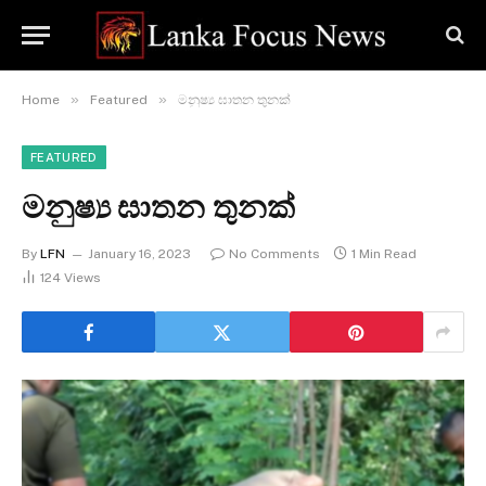
»
»
Home
Featured
මනුෂ්‍ය ඝාතන තුනක්
FEATURED
මනුෂ්‍ය ඝාතන තුනක්
By
LFN
January 16, 2023
No Comments
1 Min Read
124
Views