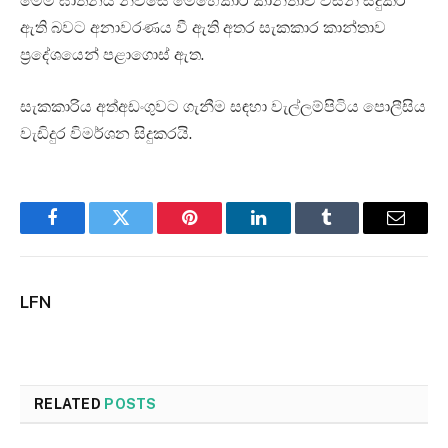
මෙම ඝාතනය නිවසේ මෙහෙකාර කාන්තාව විසින් සිදුකර
ඇති බවට අනාවරණය වී ඇති අතර සැකකාර කාන්තාව
ප්‍රදේශයෙන් පළාගොස් ඇත.
සැකකාරිය අත්අඩංගුවට ගැනීම සඳහා වැල්ලම්පිටිය පොලීසිය
වැඩිදුර විමර්ශන සිදුකරයි.
Facebook
Twitter
Pinterest
LinkedIn
Tumblr
Email
LFN
RELATED
POSTS