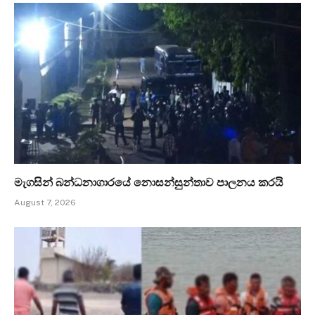
මැගසින් බන්ධනාගාරයේ නොසන්සුන්තාව පාලනය කරයි
August 7, 2026