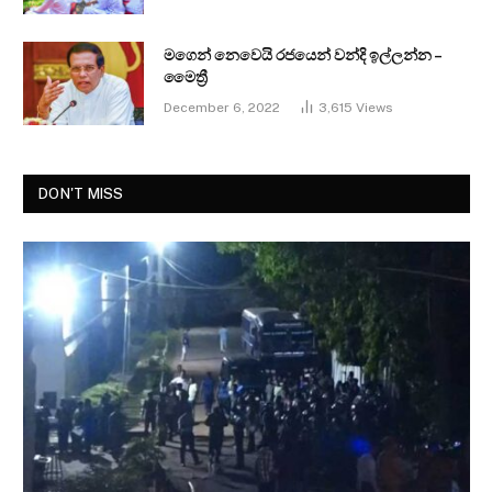
මගෙන් නෙවෙයි රජයෙන් වන්දි ඉල්ලන්න –
මෛත්‍රී
December 6, 2022
3,615
Views
DON'T MISS