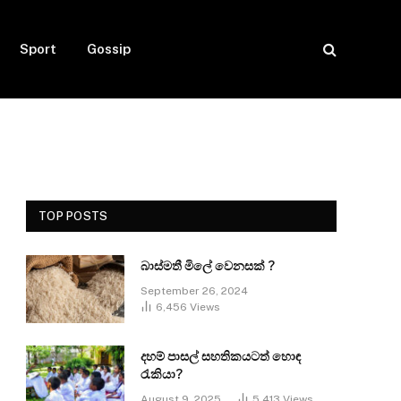
Sport
Gossip
TOP POSTS
බාස්මතී මිලේ වෙනසක් ?
September 26, 2024
6,456
Views
දහම් පාසල් සහතිකයටත් හොඳ
රැකියා?
August 9, 2025
5,413
Views