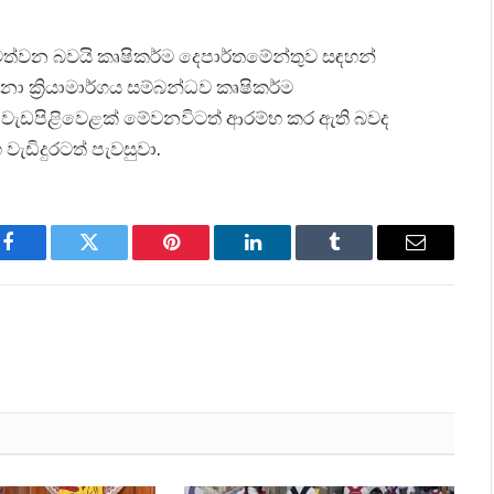
ත්වන බවයි කෘෂිකර්ම දෙපාර්තමේන්තුව සඳහන්
ක්‍රියාමාර්ගය සම්බන්ධව කෘෂිකර්ම
 වැඩපිළිවෙළක් මේවනවිටත් ආරම්භ කර ඇති බවද
වැඩිදුරටත් පැවසුවා.
Facebook
Twitter
Pinterest
LinkedIn
Tumblr
Email