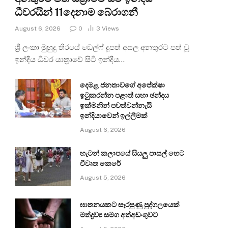
ධීවරයින් 11දෙනාම බේරාගනී
August 6, 2026
0
3
Views
ශ්‍රී ලංකා මුහුදු තීරයේ ඩෙල්ෆ් දූපත් අසල අනතුරට පත් වූ
ඉන්දීය ධීවර යාත්‍රාවේ සිටි ඉන්දීය…
දෙමළ ජනතාවගේ අපේක්ෂා
ඉටුකරන්න පළාත් සභා ඡන්දය
ඉක්මනින් පවත්වන්නැයි
ඉන්දියාවෙන් ඉල්ලීමක්
August 6, 2026
හැටන් කලාපයේ සියලු පාසල් හෙට
විවෘත කෙරේ
August 5, 2026
ඝාතනයකට සැරසුණු පුද්ගලයෙක්
මත්ද්‍රව්‍ය සමග අත්අඩංගුවට