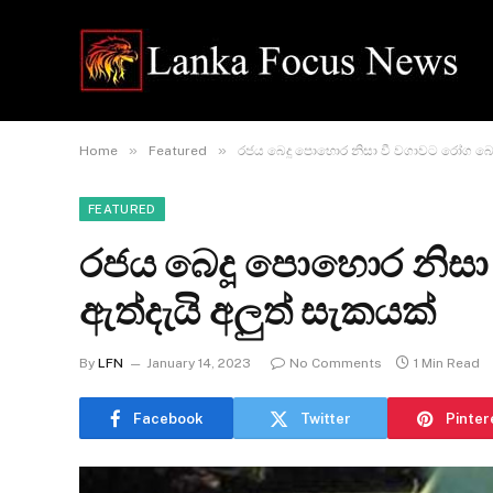
»
»
Home
Featured
රජය බෙදූ පොහොර නිසා වී වගාවට රෝග බෝවී
FEATURED
රජය බෙදූ පොහොර නිසා
ඇත්දැයි අලුත් සැකයක්
By
LFN
January 14, 2023
No Comments
1 Min Read
Facebook
Twitter
Pinter