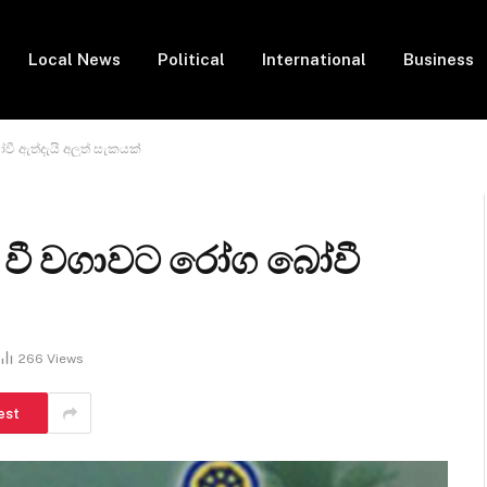
Local News
Political
International
Business
 ඇත්දැයි අලුත් සැකයක්
 වී වගාවට රෝග බෝවී
266
Views
est