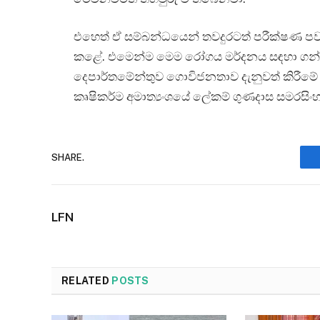
එහෙත් ඒ සම්බන්ධයෙන් තවදුරටත් පරීක්ෂණ පව
කළේ. එමෙන්ම මෙම රෝගය මර්දනය සඳහා ගන්නා 
දෙපාර්තමේන්තුව ගොවිජනතාව දැනුවත් කිරීමේ
කෘෂිකර්ම අමාත්‍යංශයේ ලේකම් ගුණදාස සමරසිංහ 
SHARE.
LFN
RELATED
POSTS