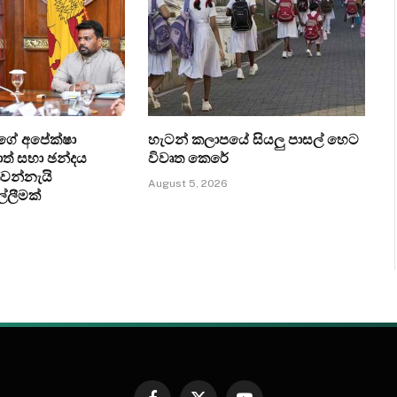
ගේ අපේක්ෂා
හැටන් කලාපයේ සියලු පාසල් හෙට
ත් සභා ඡන්දය
විවෘත කෙරේ
්වන්නැයි
August 5, 2026
ල්ලීමක්