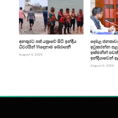
අනතුරට පත් යත්‍රාවේ සිටි ඉන්දීය
දෙමළ ජනතාව
ධීවරයින් 11දෙනාම බේරාගනී
ඉටුකරන්න පළා
ඉක්මනින් පවත
August 6, 2026
ඉන්දියාවෙන් ඉ
August 6, 2026