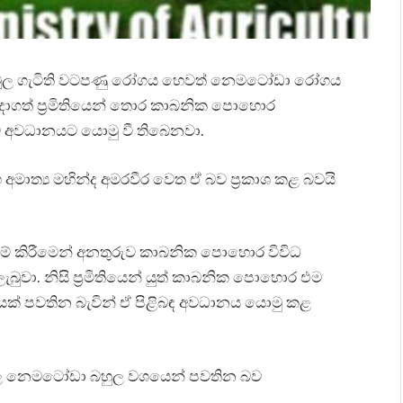
ඇති මූල ගැටිති වටපණු රෝගය හෙවත් නෙමටෝඩා රෝගය
ාගත් ප්‍රමිතියෙන් තොර කාබනික පොහොර
වේ අවධානයට යොමු වී තිබෙනවා.
අමාත්‍ය මහින්ද අමරවීර වෙත ඒ බව ප්‍රකාශ කළ බවයි
 කිරීමෙන් අනතුරුව කාබනික පොහොර විවිධ
වා. නිසි ප්‍රමිතියෙන් යුත් කාබනික පොහොර එම
යක් පවතින බැවින් ඒ පිළිබඳ අවධානය යොමු කළ
ලවල නෙමටෝඩා බහුල වශයෙන් පවතින බව