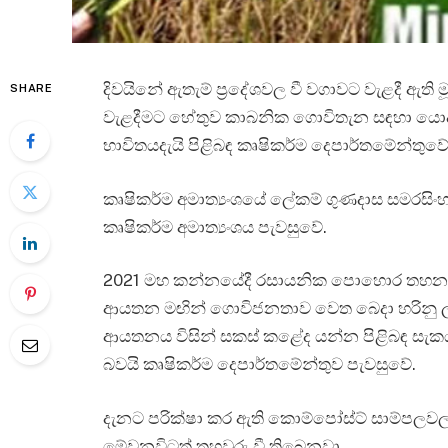
දිවයිනේ ඇතැම් ප්‍රදේශවල වී වගාවට වැළදී 
SHARE
වැළදීමට හේතුව කාබනික ගොවිතැන සඳහා යොද
භාවිතයදැයි පිළිබඳ කෘෂිකර්ම දෙපාර්තමේන්තු
කෘෂිකර්ම අමාත්‍යංශයේ ලේකම් ගුණදාස සමරසිංහ 
කෘෂිකර්ම අමාත්‍යංශය පැවසුවේ.
2021 මහ කන්නයේදී රසායනික පොහොර තහනම්
ආයතන මඟින් ගොවිජනතාව වෙත බෙදා හරිනු ලැබු
ආයතනය විසින් සකස් කළේද යන්න පිළිබඳ සැක
බවයි කෘෂිකර්ම දෙපාර්තමේන්තුව පැවසුවේ.
දැනට පරික්ෂා කර ඇති කොම්පෝස්ට් සාම්ප
මේවනවිටත් තහවුරු වී තිබෙනවා.