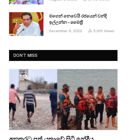
මගෙන් නෙවෙයි රජයෙන් වන්දි
ඉල්ලන්න – මෛත්‍රී
December 6, 2022
3,615
Views
DON'T MISS
අනතුරට පත් යත්‍රාවේ සිටි ඉන්දීය