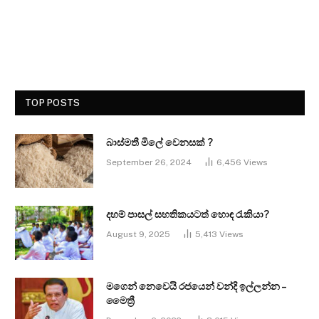
TOP POSTS
බාස්මතී මිලේ වෙනසක් ?
September 26, 2024
6,456
Views
දහම් පාසල් සහතිකයටත් හොඳ රැකියා?
August 9, 2025
5,413
Views
මගෙන් නෙවෙයි රජයෙන් වන්දි ඉල්ලන්න –
මෛත්‍රී