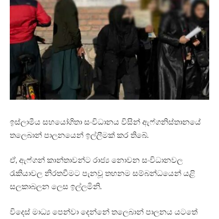
ඉස්ලාමීය සහයෝගිතා සංවිධානය විසින් ඇෆ්ගනිස්තානයේ
තලෙබාන් පාලනයෙන් ඉල්ලීමක් කර තිබේ.
ඒ, ඇෆ්ගන් කාන්තාවන්ට රාජ්‍ය නොවන සංවිධානවල
රැකියාවල නිරතවීමට පැනවූ තහනම සම්බන්ධයෙන් යළි
සලකාබලන ලෙස ඉල්ලමිනි.
විදෙස් මාධ්‍ය පෙන්වා දෙන්නේ තලෙබාන් පාලනය යටතේ