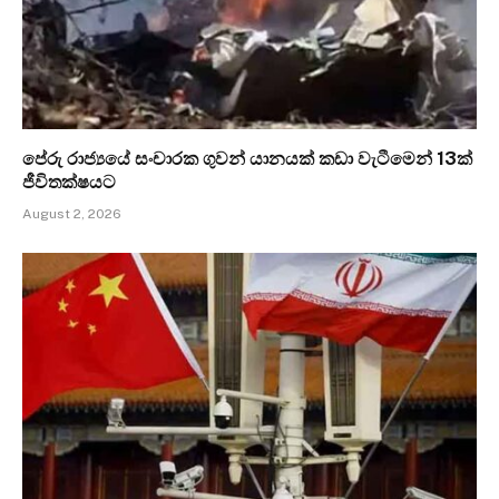
පේරු රාජ්‍යයේ සංචාරක ගුවන් යානයක් කඩා වැටීමෙන් 13ක්
ජීවිතක්ෂයට
August 2, 2026