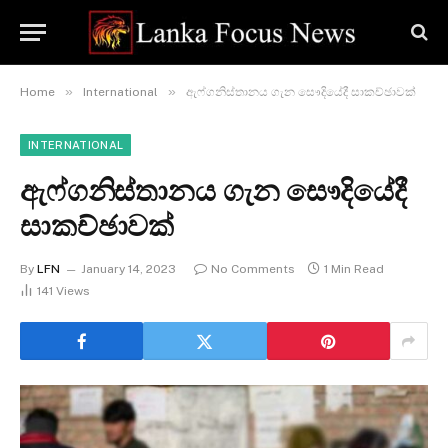
»
»
Home
International
ඇෆ්ගනිස්තානය ගැන සෞදියේදී සාකච්ඡාවක්
INTERNATIONAL
ඇෆ්ගනිස්තානය ගැන සෞදියේදී
සාකච්ඡාවක්
By
LFN
January 14, 2023
No Comments
1 Min Read
141
Views