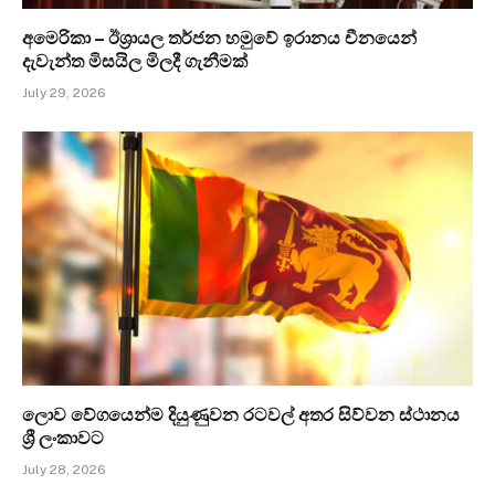
අමෙරිකා – ඊශ්‍රායල තර්ජන හමුවේ ඉරානය චීනයෙන්
දැවැන්ත මිසයිල මිලදී ගැනීමක්
July 29, 2026
ලොව වේගයෙන්ම දියුණුවන රටවල් අතර සිව්වන ස්ථානය
ශ්‍රී ලංකාවට
July 28, 2026