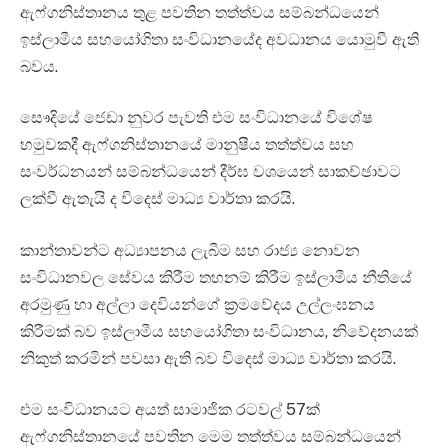
ඇෆ්ගනිස්තානය තුළ පවතින තත්ත්වය සම්බන්ධයෙන්
ඉස්ලාමීය සහයෝගිතා සංවිධානයේද අවධානය යොමුවී ඇති
බවය.
සෞදියේ ජෙඩා නුවර පැවති එම සංවිධානයේ විශේෂ
හමුවකදී ඇෆ්ගනිස්තානයේ මානුෂීය තත්ත්වය සහ
සංවර්ධනයන් සම්බන්ධයෙන් දීර්ඝ වශයෙන් සාකච්ඡාවට
ලක්වී ඇතැයි ද විදෙස් මාධ්‍ය වාර්තා කරයි.
කාන්තාවන්ට අධ්‍යාපනය ලැබීම සහ රාජ්‍ය නොවන
සංවිධානවල සේවය කිරීම තහනම් කිරීම ඉස්ලාමීය නීතියේ
අරමුණු හා අල්ලා දෙවියන්ගේ ක්‍රමවේදය උල්ලංඝනය
කිරීමක් බව ඉස්ලාමීය සහයෝගිතා සංවිධානය, නිවේදනයක්
නිකුත් කරමින් පවසා ඇති බව විදෙස් මාධ්‍ය වාර්තා කරයි.
එම සංවිධානයට අයත් සාමාජික රටවල් 57ක්
ඇෆ්ගනිස්තානයේ පවතින මෙම තත්ත්වය සම්බන්ධයෙන්