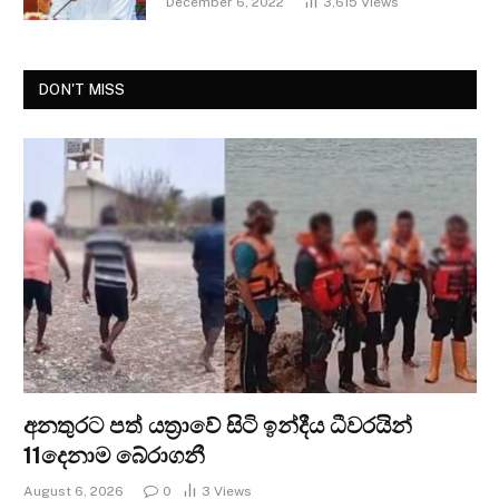
December 6, 2022
3,615
Views
DON'T MISS
අනතුරට පත් යත්‍රාවේ සිටි ඉන්දීය ධීවරයින්
11දෙනාම බේරාගනී
August 6, 2026
0
3
Views