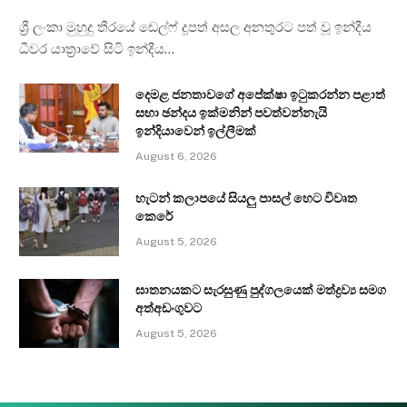
ශ්‍රී ලංකා මුහුදු තීරයේ ඩෙල්ෆ් දූපත් අසල අනතුරට පත් වූ ඉන්දීය
ධීවර යාත්‍රාවේ සිටි ඉන්දීය…
දෙමළ ජනතාවගේ අපේක්ෂා ඉටුකරන්න පළාත්
සභා ඡන්දය ඉක්මනින් පවත්වන්නැයි
ඉන්දියාවෙන් ඉල්ලීමක්
August 6, 2026
හැටන් කලාපයේ සියලු පාසල් හෙට විවෘත
කෙරේ
August 5, 2026
ඝාතනයකට සැරසුණු පුද්ගලයෙක් මත්ද්‍රව්‍ය සමග
අත්අඩංගුවට
August 5, 2026