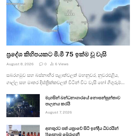
ප්‍රදේශ කිහිපයකට මි.මී 75 ඉක්ම වූ වැසි
August 8, 2026
0
6
Views
සබරගමුව සහ බස්නාහිර පළාත්වලත් මහනුවර, නුවරඑළිය,
ගාල්ල සහ මාතර දිස්ත්‍රික්කවලත් විටින් විට වැසි හෝ ගිගුරුම්…
මැගසින් බන්ධනාගාරයේ නොසන්සුන්තාව
පාලනය කරයි
August 7, 2026
අනතුරට පත් යත්‍රාවේ සිටි ඉන්දීය ධීවරයින්
11දෙනාම බේරාගනී