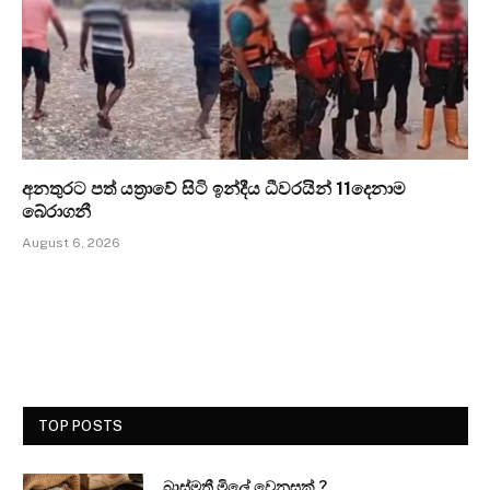
අනතුරට පත් යත්‍රාවේ සිටි ඉන්දීය ධීවරයින් 11දෙනාම
බේරාගනී
August 6, 2026
TOP POSTS
බාස්මතී මිලේ වෙනසක් ?