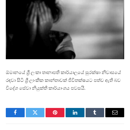
ඕමානයේ ශ්‍රී ලංකා තානාපති කාර්යාලයේ සුරක්ෂා නිවාසයේ
රඳවා සිටි ශ්‍රී ලාංකික කාන්තාවක් ජීවිතක්ෂයට පත්ව ඇති බව
විදේශ සේවා නියුක්ති කාර්යාංශය පවසයි.
Facebook
Twitter
Pinterest
LinkedIn
Tumblr
Email