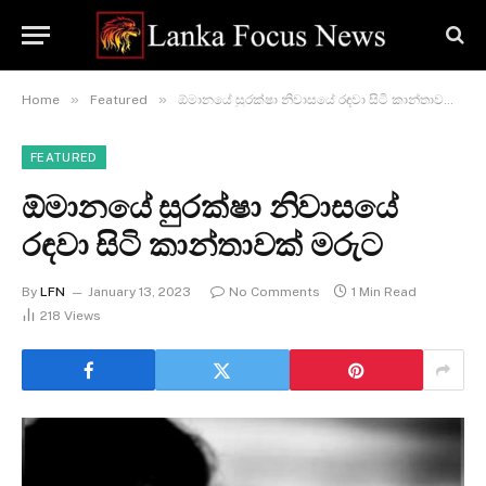
»
»
Home
Featured
ඕමානයේ සුරක්ෂා නිවාසයේ රඳවා සිටි කාන්තාවක් මරුට
FEATURED
ඕමානයේ සුරක්ෂා නිවාසයේ
රඳවා සිටි කාන්තාවක් මරුට
By
LFN
January 13, 2023
No Comments
1 Min Read
218
Views