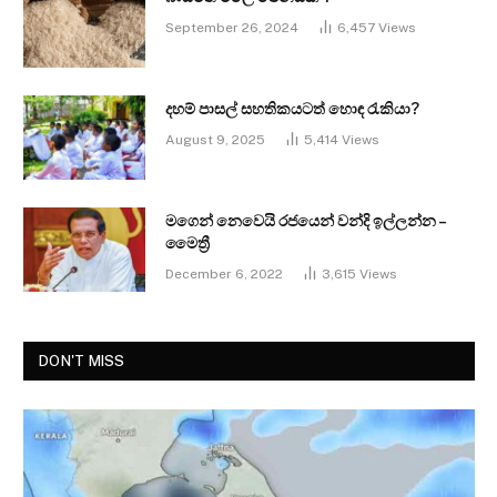
September 26, 2024
6,457
Views
දහම් පාසල් සහතිකයටත් හොඳ රැකියා?
August 9, 2025
5,414
Views
මගෙන් නෙවෙයි රජයෙන් වන්දි ඉල්ලන්න –
මෛත්‍රී
December 6, 2022
3,615
Views
DON'T MISS