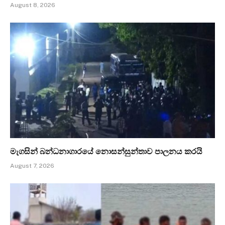
August 8, 2026
මැගසින් බන්ධනාගාරයේ නොසන්සුන්තාව පාලනය කරයි
August 7, 2026