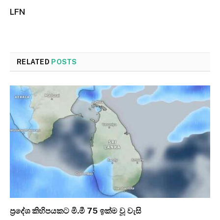
LFN
RELATED
POSTS
ප්‍රදේශ කිහිපයකට මි.මී 75 ඉක්ම වූ වැසි