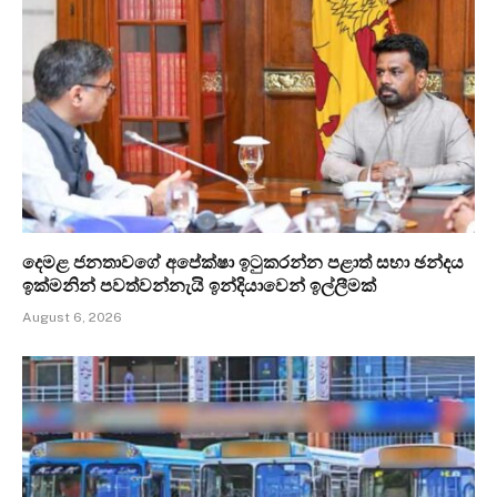
දෙමළ ජනතාවගේ අපේක්ෂා ඉටුකරන්න පළාත් සභා ඡන්දය
ඉක්මනින් පවත්වන්නැයි ඉන්දියාවෙන් ඉල්ලීමක්
August 6, 2026