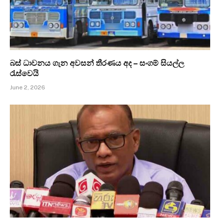
බස් ධාවනය ගැන අවසන් තීරණය අද – සංගම් සියල්ල
රැස්වෙයි
June 2, 2026