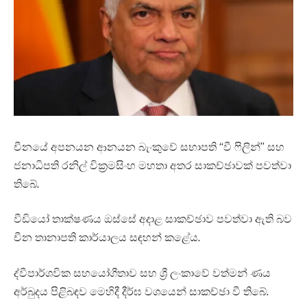
චීනයේ අපනයන ආනයන බැංකුවේ සභාපති “වී ෆිලින්” සහ
ජනාධිපති රනිල් වික්‍රමසිංහ මහතා අතර සාකච්ඡාවක් පවත්වා
තිබේ.
වීඩියෝ තාක්ෂණය ඔස්සේ අදාළ සාකච්ඡාව පවත්වා ඇති බව
චීන තානාපති කාර්යාලය සඳහන් කළේය.
ද්වීපාර්ශවික සහයෝගීතාව සහ ශ්‍රී ලංකාවේ වත්මන් ණය
අර්බුදය පිළිබඳව මෙහිදී දීර්ඝ වශයෙන් සාකච්ඡා වී තිබේ.