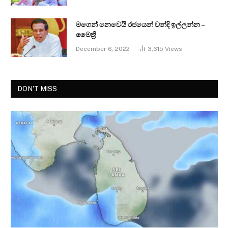
මගෙන් නෙවෙයි රජයෙන් වන්දි ඉල්ලන්න –
මෛත්‍රී
December 6, 2022
3,615
Views
DON'T MISS