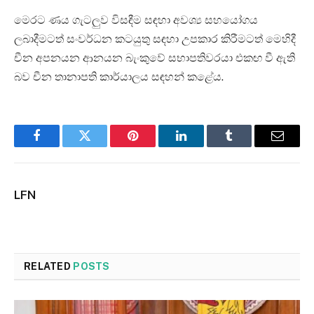
මෙරට ණය ගැටලුව විසඳීම සඳහා අවශ්‍ය සහයෝගය
ලබාදීමටත් සංවර්ධන කටයුතු සඳහා උපකාර කිරීමටත් මෙහිදී
චීන අපනයන ආනයන බැංකුවේ සභාපතිවරයා එකඟ වී ඇති
බව චීන තානාපති කාර්යාලය සඳහන් කළේය.
Facebook
Twitter
Pinterest
LinkedIn
Tumblr
Email
LFN
RELATED
POSTS