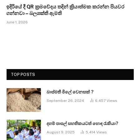
ඉදිරියේ දී QR ක්‍රමවේදය තදින් ක්‍රියාත්මක කරන්න පියවර
ගන්නවා – බලශක්ති ඇමති
June 1, 2026
TOP POSTS
බාස්මතී මිලේ වෙනසක් ?
September 26, 2024
6,457
Views
දහම් පාසල් සහතිකයටත් හොඳ රැකියා?
August 9, 2025
5,414
Views