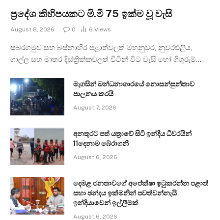
ප්‍රදේශ කිහිපයකට මි.මී 75 ඉක්ම වූ වැසි
August 8, 2026
0
6
Views
සබරගමුව සහ බස්නාහිර පළාත්වලත් මහනුවර, නුවරඑළිය,
ගාල්ල සහ මාතර දිස්ත්‍රික්කවලත් විටින් විට වැසි හෝ ගිගුරුම්…
මැගසින් බන්ධනාගාරයේ නොසන්සුන්තාව
පාලනය කරයි
August 7, 2026
අනතුරට පත් යත්‍රාවේ සිටි ඉන්දීය ධීවරයින්
11දෙනාම බේරාගනී
August 6, 2026
දෙමළ ජනතාවගේ අපේක්ෂා ඉටුකරන්න පළාත්
සභා ඡන්දය ඉක්මනින් පවත්වන්නැයි
ඉන්දියාවෙන් ඉල්ලීමක්
August 6, 2026