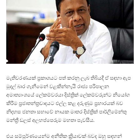
මැතිවරණයක් ප්‍රකාශයට පත් කරනු ලැබ තිබියදී ඒ සඳහා ඇප
මුදල් බාර ගැනීමෙන් වළකින්නැයි රාජ්‍ය පරිපාලන
අමාත්‍යාංශයේ ලේකම්වරයා දිස්ත්‍රික් ලේකම්වරුන්ට නියෝග
කිරීම ප්‍රජාතන්ත්‍රවාදයට එල්ල කළ දරුණුම ප්‍රහාරයක් බව
නිදහස ජනතා සභාවේ නායක මාතර දිස්ත්‍රික් පාර්ලිමේන්තු
මන්ත්‍රී ඩලස් අලහප්පෙරුම මහතා පැවසීය.
එය සම්පූර්ණයෙන්ම අනීතික ක්‍රියාවක් බවද ඔහු සඳහන්