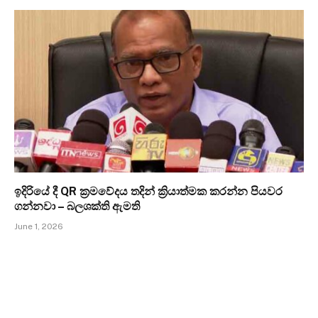
ඉදිරියේ දී QR ක්‍රමවේදය තදින් ක්‍රියාත්මක කරන්න පියවර
ගන්නවා – බලශක්ති ඇමති
June 1, 2026