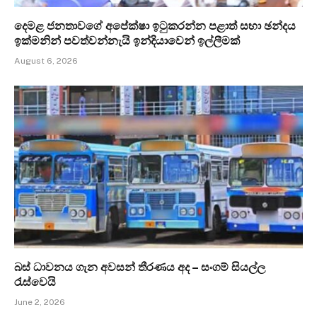
දෙමළ ජනතාවගේ අපේක්ෂා ඉටුකරන්න පළාත් සභා ඡන්දය
ඉක්මනින් පවත්වන්නැයි ඉන්දියාවෙන් ඉල්ලීමක්
August 6, 2026
බස් ධාවනය ගැන අවසන් තීරණය අද – සංගම් සියල්ල
රැස්වෙයි
June 2, 2026