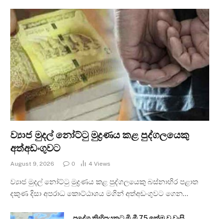
ව්‍යාජ මුදල් නෝට්ටු මුද්‍රණය කළ පුද්ගලයෙකු
අත්අඩංගුවට
August 9, 2026
0
4
Views
ව්‍යාජ මුදල් නෝට්ටු මුද්‍රණය කළ පුද්ගලයෙකු බස්නාහිර පළාත
දකුණ දිසා අපරාධ කොට්ඨාශය මගින් අත්අඩංගුවට ගෙන…
ප්‍රදේශ කිහිපයකට මි.මී 75 ඉක්ම වූ වැසි