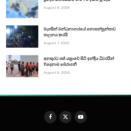
August 8, 2026
මැගසින් බන්ධනාගාරයේ නොසන්සුන්තාව
පාලනය කරයි
August 7, 2026
අනතුරට පත් යත්‍රාවේ සිටි ඉන්දීය ධීවරයින්
11දෙනාම බේරාගනී
August 6, 2026
Facebook
X
YouTube
(Twitter)