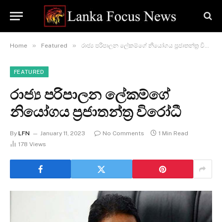
»
»
Home
Featured
රාජ්‍ය පරිපාලන ලේකම්ගේ නියෝගය ප්‍රජාතන්ත්‍ර විරෝධී
FEATURED
රාජ්‍ය පරිපාලන ලේකම්ගේ
නියෝගය ප්‍රජාතන්ත්‍ර විරෝධී
By
LFN
January 11, 2023
No Comments
1 Min Read
178
Views