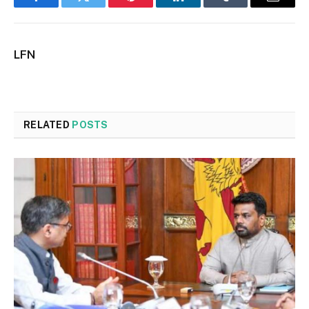
Facebook
Twitter
Pinterest
LinkedIn
Tumblr
Email
LFN
RELATED
POSTS