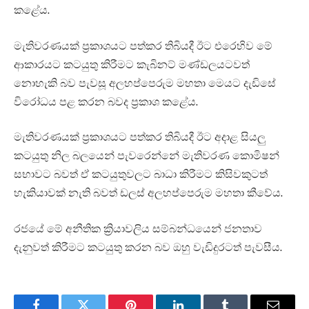
කළේය.
මැතිවරණයක් ප්‍රකාශයට පත්කර තිබියදී ඊට එරෙහිව මේ
ආකාරයට කටයුතු කිරීමට කැබිනට් මණ්ඩලයටවත්
නොහැකි බව පැවසූ අලහප්පෙරුම මහතා මෙයට දැඩිසේ
විරෝධය පළ කරන බවද ප්‍රකාශ කළේය.
මැතිවරණයක් ප්‍රකාශයට පත්කර තිබියදී ඊට අදාළ සියලු
කටයුතු නිල බලයෙන් පැවරෙන්නේ මැතිවරණ කොමිෂන්
සභාවට බවත් ඒ කටයුතුවලට බාධා කිරීමට කිසිවකුටත්
හැකියාවක් නැති බවත් ඩලස් අලහප්පෙරුම මහතා කීවේය.
රජයේ මේ අනීතික ක්‍රියාවලිය සම්බන්ධයෙන් ජනතාව
දැනුවත් කිරීමට කටයුතු කරන බව ඔහු වැඩිදුරටත් පැවසීය.