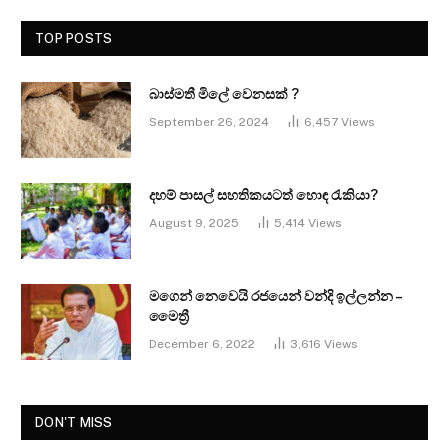
TOP POSTS
බාස්මතී මිලේ වෙනසක් ?
September 26, 2024
6,457
Views
දහම් පාසල් සහතිකයටත් හොඳ රැකියා?
August 9, 2025
5,414
Views
මගෙන් නෙවෙයි රජයෙන් වන්දි ඉල්ලන්න –
මෛත්‍රී
December 6, 2022
3,616
Views
DON'T MISS