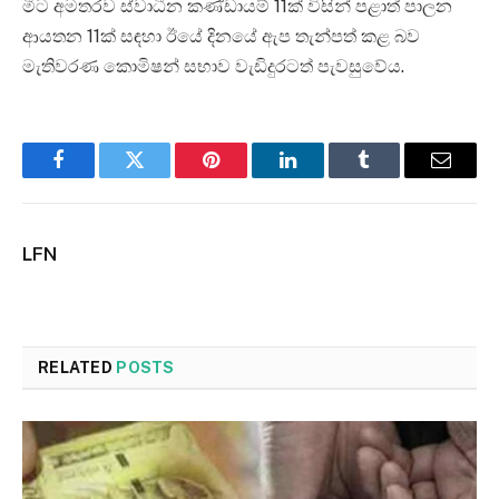
මීට අමතරව ස්වාධීන කණ්ඩායම් 11ක් විසින් පළාත් පාලන
ආයතන 11ක් සඳහා ඊයේ දිනයේ ඇප තැන්පත් කළ බව
මැතිවරණ කොමිෂන් සභාව වැඩිදුරටත් පැවසුවේය.
Facebook
Twitter
Pinterest
LinkedIn
Tumblr
Email
LFN
RELATED
POSTS