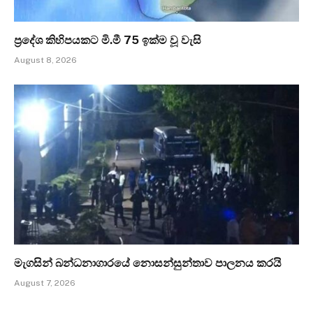
ප්‍රදේශ කිහිපයකට මි.මී 75 ඉක්ම වූ වැසි
August 8, 2026
මැගසින් බන්ධනාගාරයේ නොසන්සුන්තාව පාලනය කරයි
August 7, 2026