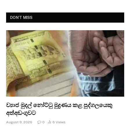
DON'T MISS
ව්‍යාජ මුදල් නෝට්ටු මුද්‍රණය කළ පුද්ගලයෙකු
අත්අඩංගුවට
August 9, 2026
0
6
Views