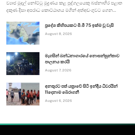
ව්‍යාජ මුදල් නෝට්ටු මුද්‍රණය කළ පුද්ගලයෙකු බස්නාහිර පළාත
දකුණ දිසා අපරාධ කොට්ඨාශය මගින් අත්අඩංගුවට ගෙන…
ප්‍රදේශ කිහිපයකට මි.මී 75 ඉක්ම වූ වැසි
August 8, 2026
මැගසින් බන්ධනාගාරයේ නොසන්සුන්තාව
පාලනය කරයි
August 7, 2026
අනතුරට පත් යත්‍රාවේ සිටි ඉන්දීය ධීවරයින්
11දෙනාම බේරාගනී
August 6, 2026