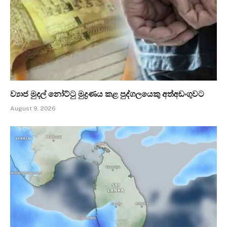
ව්‍යාජ මුදල් නෝට්ටු මුද්‍රණය කළ පුද්ගලයෙකු අත්අඩංගුවට
August 9, 2026