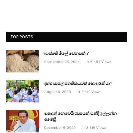
TOP POSTS
බාස්මතී මිලේ වෙනසක් ?
September 26, 2024
6,457
Views
දහම් පාසල් සහතිකයටත් හොඳ රැකියා?
August 9, 2025
5,414
Views
මගෙන් නෙවෙයි රජයෙන් වන්දි ඉල්ලන්න –
මෛත්‍රී
December 6, 2022
3,616
Views