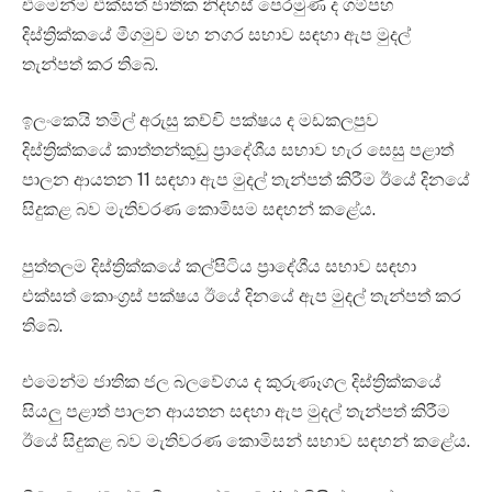
එමෙන්ම එක්සත් ජාතික නිදහස් පෙරමුණ ද ගම්පහ
දිස්ත්‍රික්කයේ මීගමුව මහ නගර සභාව සඳහා ඇප මුදල්
තැන්පත් කර තිබේ.
ඉලංකෙයි තමිල් අරුසු කච්චි පක්ෂය ද මඩකලපුව
දිස්ත්‍රික්කයේ කාත්තන්කුඩු ප්‍රාදේශීය සභාව හැර සෙසු පළාත්
පාලන ආයතන 11 සඳහා ඇප මුදල් තැන්පත් කිරීම ඊයේ දිනයේ
සිදුකළ බව මැතිවරණ කොමිසම සඳහන් කළේය.
පුත්තලම දිස්ත්‍රික්කයේ කල්පිටිය ප්‍රාදේශීය සභාව සඳහා
එක්සත් කොංග්‍රස් පක්ෂය ඊයේ දිනයේ ඇප මුදල් තැන්පත් කර
තිබේ.
එමෙන්ම ජාතික ජල බලවේගය ද කුරුණෑගල දිස්ත්‍රික්කයේ
සියලු පළාත් පාලන ආයතන සඳහා ඇප මුදල් තැන්පත් කිරීම
ඊයේ සිදුකළ බව මැතිවරණ කොමිසන් සභාව සඳහන් කළේය.