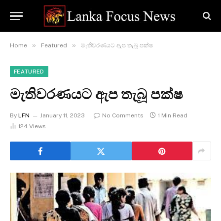
»
»
Home
Featured
මැතිවරණයට ඇප තැබූ පක්ෂ
FEATURED
මැතිවරණයට ඇප තැබූ පක්ෂ
By
LFN
January 11, 2023
No Comments
1 Min Read
124
Views