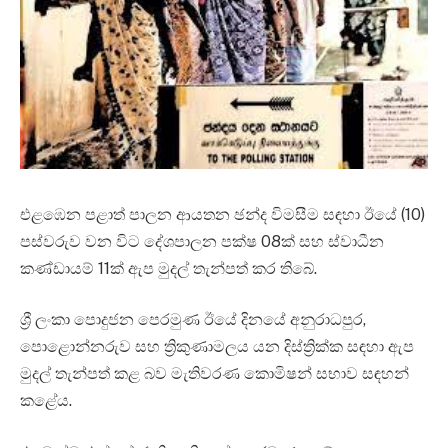
එළඹෙන පළාත් පාලන ආයතන ඡන්ද විමසීම සඳහා ඊයේ (10)
පස්වරුව වන විට දේශපාලන පක්ෂ 08ක් සහ ස්වාධීන
කණ්ඩායම් 11ක් ඇප මුදල් තැන්පත් කර තිබේ.
ශ්‍රී ලංකා පොදුජන පෙරමුණ ඊයේ දිනයේ අනුරාධපුර,
පොළොන්නරුව සහ ත්‍රිකුණාමලය යන දිස්ත්‍රික්ක සඳහා ඇප
මුදල් තැන්පත් කළ බව මැතිවරණ කොමිෂන් සභාව සඳහන්
කළේය.