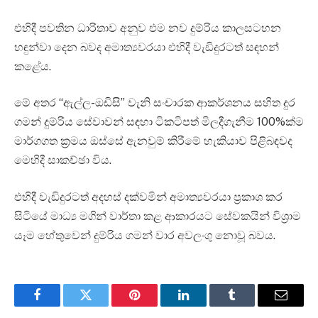
එහිදී පවතින ධාරිතාව අනුව එම නව දුම්රිය කාලසටහන
හඳුන්වා දෙන බවද අමාත්‍යවරයා එහිදී වැඩිදුරටත් සඳහන්
කළේය.
මේ අතර “ඇල්ල-ඔඩිසි” වැනි සංචාරක ආකර්ශනය සහිත දුර
ගමන් දුම්රිය සේවාවන් සඳහා ටිකටිපත් මිලදීගැනීම 100%ක්ම
මාර්ගගත ක්‍රමය ඔස්සේ ඇනවුම් කිරීමේ හැකියාව පිළිබඳවද
මෙහිදී සාකච්ඡා විය.
එහිදී වැඩිදුරටත් අදහස් දක්වමින් අමාත්‍යවරයා ප්‍රකාශ කර
සිටියේ මාධ්‍ය මගින් වාර්තා කළ ආකාරයට සේවකයින් විශ්‍රාම
යෑම හේතුවෙන් දුම්රිය ගමන් වාර අවලංගු නොවූ බවය.
Facebook
Twitter
Pinterest
LinkedIn
Tumblr
Email