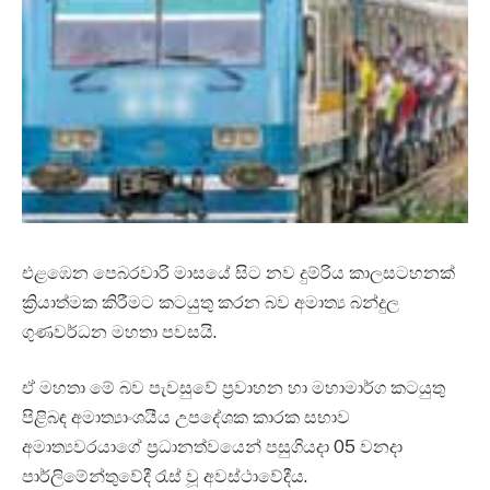
එළඹෙන පෙබරවාරි මාසයේ සිට නව දුම්රිය කාලසටහනක්
ක්‍රියාත්මක කිරීමට කටයුතු කරන බව අමාත්‍ය බන්දුල
ගුණවර්ධන මහතා පවසයි.
ඒ මහතා මේ බව පැවසුවේ ප්‍රවාහන හා මහාමාර්ග කටයුතු
පිළිබඳ අමාත්‍යාංශයීය උපදේශක කාරක සභාව
අමාත්‍යවරයාගේ ප්‍රධානත්වයෙන් පසුගියදා 05 වනදා
පාර්ලිමේන්තුවේදී රැස් වූ අවස්ථාවේදීය.