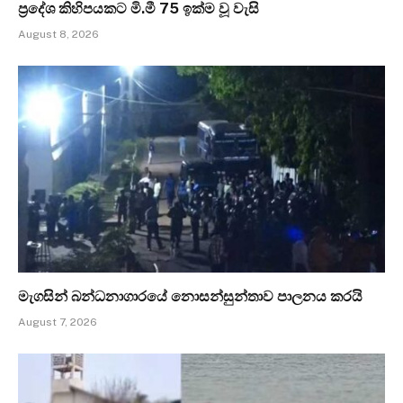
ප්‍රදේශ කිහිපයකට මි.මී 75 ඉක්ම වූ වැසි
August 8, 2026
මැගසින් බන්ධනාගාරයේ නොසන්සුන්තාව පාලනය කරයි
August 7, 2026