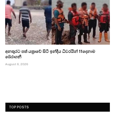
අනතුරට පත් යත්‍රාවේ සිටි ඉන්දීය ධීවරයින් 11දෙනාම
බේරාගනී
August 6, 2026
TOP POSTS