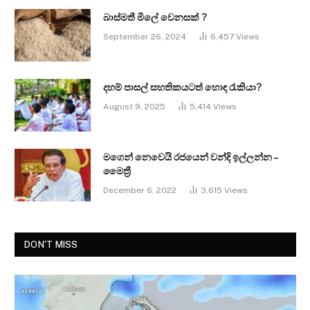
බාස්මතී මිලේ වෙනසක් ?
September 26, 2024
6,457
Views
දහම් පාසල් සහතිකයටත් හොඳ රැකියා?
August 9, 2025
5,414
Views
මගෙන් නෙවෙයි රජයෙන් වන්දි ඉල්ලන්න –
මෛත්‍රී
December 6, 2022
3,615
Views
DON'T MISS