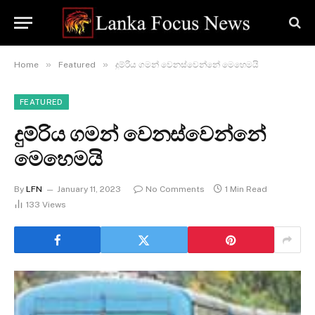
»
»
Home
Featured
දුම්රිය ගමන් වෙනස්වෙන්නේ මෙහෙමයි
FEATURED
දුම්රිය ගමන් වෙනස්වෙන්නේ
මෙහෙමයි
By
LFN
January 11, 2023
No Comments
1 Min Read
133
Views