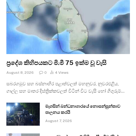
ප්‍රදේශ කිහිපයකට මි.මී 75 ඉක්ම වූ වැසි
August 8, 2026
0
4
Views
සබරගමුව සහ බස්නාහිර පළාත්වලත් මහනුවර, නුවරඑළිය,
ගාල්ල සහ මාතර දිස්ත්‍රික්කවලත් විටින් විට වැසි හෝ ගිගුරුම්…
මැගසින් බන්ධනාගාරයේ නොසන්සුන්තාව
පාලනය කරයි
August 7, 2026