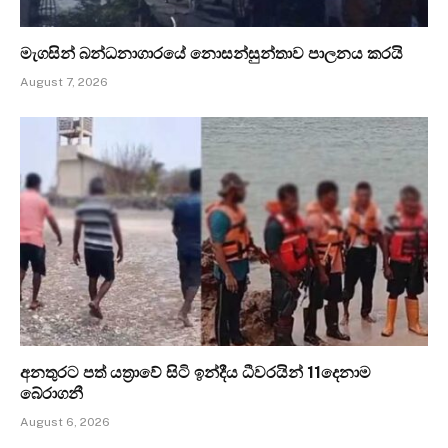
මැගසින් බන්ධනාගාරයේ නොසන්සුන්තාව පාලනය කරයි
August 7, 2026
අනතුරට පත් යත්‍රාවේ සිටි ඉන්දීය ධීවරයින් 11දෙනාම
බේරාගනී
August 6, 2026