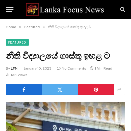
»
»
Home
Featured
නීති විද්‍යාලයේ ගාස්තු ඉහළ ට
FEATURED
නීති විද්‍යාලයේ ගාස්තු ඉහළ ට
By
LFN
January 10, 2023
No Comments
1 Min Read
138
Views