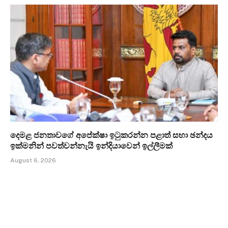
දෙමළ ජනතාවගේ අපේක්ෂා ඉටුකරන්න පළාත් සභා ඡන්දය
ඉක්මනින් පවත්වන්නැයි ඉන්දියාවෙන් ඉල්ලීමක්
August 6, 2026