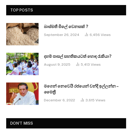
TOP POSTS
බාස්මතී මිලේ වෙනසක් ?
September 26, 2024
6,456
Views
දහම් පාසල් සහතිකයටත් හොඳ රැකියා?
August 9, 2025
5,413
Views
මගෙන් නෙවෙයි රජයෙන් වන්දි ඉල්ලන්න –
මෛත්‍රී
December 6, 2022
3,615
Views
DON'T MISS