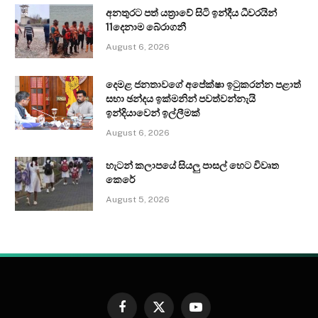
අනතුරට පත් යත්‍රාවේ සිටි ඉන්දීය ධීවරයින්
11දෙනාම බේරාගනී
August 6, 2026
දෙමළ ජනතාවගේ අපේක්ෂා ඉටුකරන්න පළාත්
සභා ඡන්දය ඉක්මනින් පවත්වන්නැයි
ඉන්දියාවෙන් ඉල්ලීමක්
August 6, 2026
හැටන් කලාපයේ සියලු පාසල් හෙට විවෘත
කෙරේ
August 5, 2026
Facebook
X
YouTube