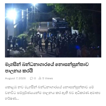
මැගසින් බන්ධනාගාරයේ නොසන්සුන්තාව
පාලනය කරයි
August 7, 2026
0
5
Views
කොළඹ නව මැගසින් බන්ධනාගාරයේ නොසන්සුන්තාව මේ
වනවිට සම්පූර්ණයෙන්ම පාලනය කර ඇති බව අධිකරණ අමාත්‍ය
හර්ෂණ…