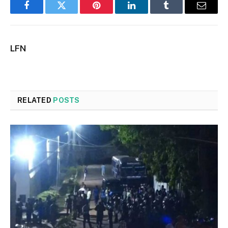
Facebook
Twitter
Pinterest
LinkedIn
Tumblr
Email
LFN
RELATED
POSTS