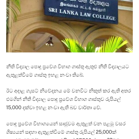
නීති විද්‍යාල පොදු ප්‍රවේශ විභාග ගාස්තු ඇතුළු නීති විද්‍යාලයට
ඇතුළත්වීමේ ගාස්තු ඉහළ නංවා තිබේ.
ඊට අදාළ ගැසට් නිවේදනය මේ වනවිට නිකුත් කර ඇති අතර
එමගින් නීති විද්‍යාල පොදු ප්‍රවේශ විභාග ගාස්තුව රුපියල්
15,000 දක්වා ඉහළ නංවා ඇති බව වාර්තා වේ.
පොදු ප්‍රවේශ විභාගයෙන් සෘජුවම ඇතුළත් වන පළමු වසර
ශිෂ්‍යයන් සඳහා ඇතුළත්වීමේ ගාස්තු රුපියල් 25,000ක්