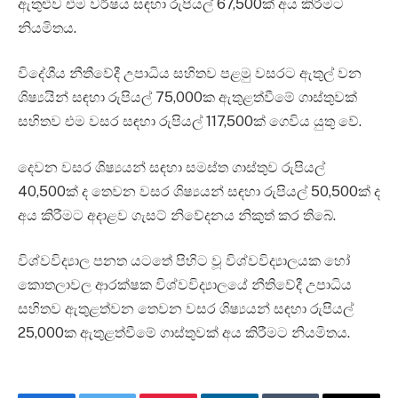
ඇතුළුව එම වර්ෂය සඳහා රුපියල් 67,500ක් අය කිරීමට
නියමිතය.
විදේශීය නීතීවේදී උපාධිය සහිතව පළමු වසරට ඇතුල් වන
ශිෂ්‍යයින් සඳහා රුපියල් 75,000ක ඇතුළත්වීමේ ගාස්තුවක්
සහිතව එම වසර සඳහා රුපියල් 117‍,500ක් ගෙවිය යුතු වේ.
දෙවන වසර ශිෂ්‍යයන් සඳහා සමස්ත ගාස්තුව රුපියල්
40,500ක් ද තෙවන වසර ශිෂ්‍යයන් සඳහා රුපියල් 50,500ක් ද
අය කිරීමට අදාළව ගැසට් නිවේදනය නිකුත් කර තිබේ.
විශ්වවිද්‍යාල පනත යටතේ පිහිට වූ විශ්වවිද්‍යාලයක හෝ
කොතලාවල ආරක්ෂක විශ්වවිද්‍යාලයේ නීතිවේදී උපාධිය
සහිතව ඇතුළත්වන තෙවන වසර ශිෂ්‍යයන් සඳහා රුපියල්
25,000ක ඇතුළත්වීමේ ගාස්තුවක් අය කිරීමට නියමිතය.