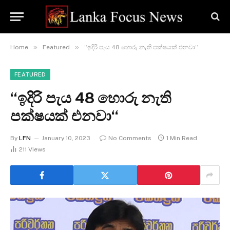
»
»
Home
Featured
‘‘ඉදිරි පැය 48 හොරු නැති පක්ෂයක් එනවා‘‘
FEATURED
‘‘ඉදිරි පැය 48 හොරු නැති
පක්ෂයක් එනවා‘‘
By
LFN
January 10, 2023
No Comments
1 Min Read
211
Views