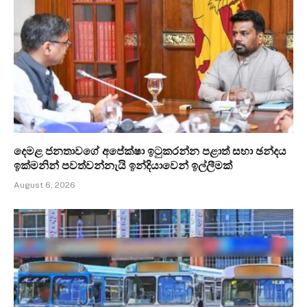
දෙමළ ජනතාවගේ අපේක්ෂා ඉටුකරන්න පළාත් සභා ඡන්දය
ඉක්මනින් පවත්වන්නැයි ඉන්දියාවෙන් ඉල්ලීමක්
August 6, 2026