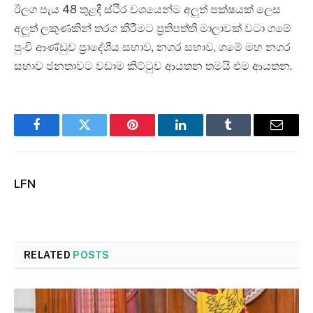
ඊලග පැය 48 තුළදී ස්ථිර වශයෙන්ම අලුත් පක්ෂයක් ලෙස
අලුත් ලකුණකින් තරග කිරීමට ප්‍රතිපත්ති මාලාවක් වටා ගමේ
පුංචි ආණ්ඩුව ප්‍රාදේශීය සභාව, නගර සභාව, ගමේ මහ නගර
සභාව ජනතාවට වඩාම කිට්ටුව ආයතන තමයි එම ආයතන.
Facebook
Twitter
Pinterest
LinkedIn
Tumblr
Email
LFN
RELATED
POSTS