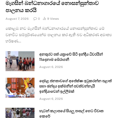
මැගසින් බන්ධනාගාරයේ නොසන්සුන්තාව
පාලනය කරයි
August 7, 2026
0
9
Views
කොළඹ නව මැගසින් බන්ධනාගාරයේ නොසන්සුන්තාව මේ
වනවිට සම්පූර්ණයෙන්ම පාලනය කර ඇති බව අධිකරණ අමාත්‍ය
හර්ෂණ…
අනතුරට පත් යත්‍රාවේ සිටි ඉන්දීය ධීවරයින්
11දෙනාම බේරාගනී
August 6, 2026
දෙමළ ජනතාවගේ අපේක්ෂා ඉටුකරන්න පළාත්
සභා ඡන්දය ඉක්මනින් පවත්වන්නැයි
ඉන්දියාවෙන් ඉල්ලීමක්
August 6, 2026
හැටන් කලාපයේ සියලු පාසල් හෙට විවෘත
කෙරේ