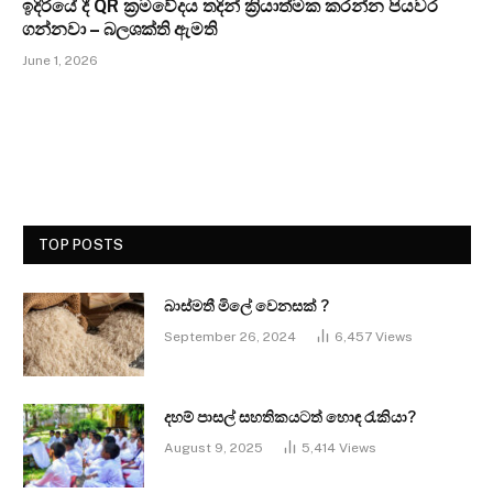
ඉදිරියේ දී QR ක්‍රමවේදය තදින් ක්‍රියාත්මක කරන්න පියවර
ගන්නවා – බලශක්ති ඇමති
June 1, 2026
TOP POSTS
බාස්මතී මිලේ වෙනසක් ?
September 26, 2024
6,457
Views
දහම් පාසල් සහතිකයටත් හොඳ රැකියා?
August 9, 2025
5,414
Views