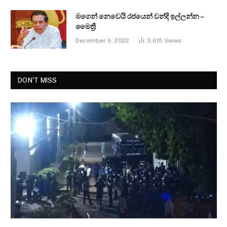
මගෙන් නෙවෙයි රජයෙන් වන්දි ඉල්ලන්න –
මෛත්‍රී
December 6, 2022
3,615
Views
DON'T MISS