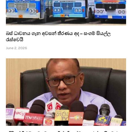
බස් ධාවනය ගැන අවසන් තීරණය අද – සංගම් සියල්ල
රැස්වෙයි
June 2, 2026