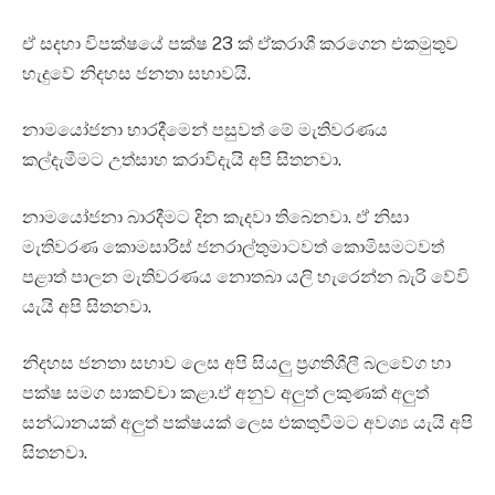
ඒ සදහා විපක්ෂයේ පක්ෂ 23 ක් ඒකරාශී කරගෙන එකමුතුව
හැදුවේ නිදහස ජනතා සභාවයි.
නාමයෝජනා භාරදීමෙන් පසුවත් මේ මැතිවරණය
කල්දැමීමට උත්සාහ කරාවිදැයි අපි සිතනවා.
නාමයෝජනා බාරදීමට දින කැදවා තිබෙනවා. ඒ නිසා
මැතිවරණ කොමසාරිස් ජනරාල්තුමාටවත් කොමිසමටවත්
පළාත් පාලන මැතිවරණය නොතබා යලි හැරෙන්න බැරි වේවි
යැයි අපි සිතනවා.
නිදහස ජනතා සභාව ලෙස අපි සියලු ප්‍රගතිශීලී බලවේග හා
පක්ෂ සමග සාකච්චා කළා.ඒ අනුව අලුත් ලකුණක් අලුත්
සන්ධානයක් අලුත් පක්ෂයක් ලෙස එකතුවීමට අවශ්‍ය යැයි අපි
සිතනවා.