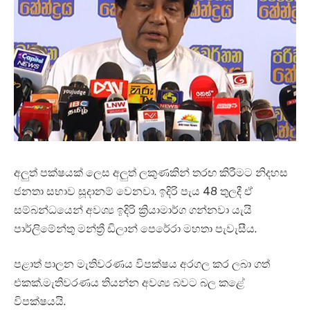
අලුත් පක්ෂයක් ලෙස අලුත් ලකුණකින් තරඟ කිරීමට නිදහස
ජනතා සභාව සූදානම් වෙනවා. ඉදිරි පැය 48 තුලදී ඒ
සම්බන්ධයෙන් අවශ්‍ය ඉදිරි ක්‍රියාමාර්ග ගන්නවා යැයි
පාර්ලිමේන්තු මන්ත්‍රී ඩිලාන් පෙරේරා මහතා පැවැසීය.
පළාත් පාලන මැතිවරණය විපක්ෂය අරගල කර ලබා ගත්
එකක්.මැතිවරණය තියන්න අවශ්‍ය බවට බල කළේ
විපක්ෂයයි.