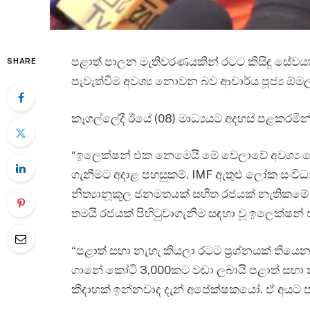
පළාත් පාලන මැතිවරණයකින් රටට කිසිඳු සේවය
SHARE
පැවැත්වීම අවශ්‍ය නොවන බව ආචාර්ය පූජ්‍ය ඕම
කෑගල්ලේදී ඊයේ (08) මාධ්‍යයට අදහස් පළකරමි
“ඉලෙක්ෂන් එක නෙමෙයි මේ වෙලාවේ අවශ්‍ය වෙන
ගැනීමට අදාළ පහසුකම්. IMF ඇතුළු ලෝක සංවිධ
නිත්‍යානූකූල ජනමතයක් සහිත රජයක් නැතිකමේ ප
තමයි රජයක් පිහිටුවාගැනීම සඳහා වූ ඉලෙක්ෂන් 
“පළාත් සභා නැහැ කියලා රටට ප්‍රශ්නයක් තියෙ
ගානේ කෝටි 3,000කට වඩා ලබායි පළාත් සභා නැ
කීදාහක් ඉන්නවාද දැන් අපේක්ෂකයෝ. ඒ අයට ප