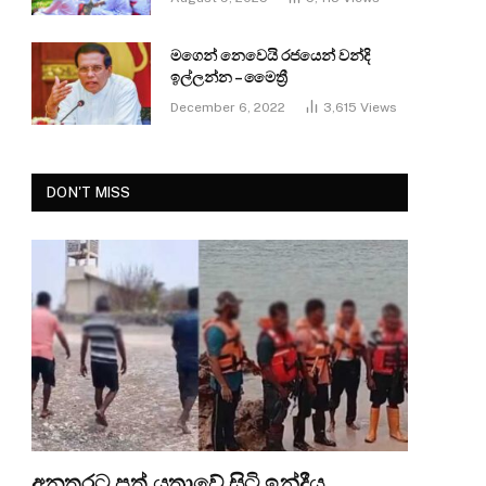
මගෙන් නෙවෙයි රජයෙන් වන්දි
ඉල්ලන්න – මෛත්‍රී
December 6, 2022
3,615
Views
DON'T MISS
අනතුරට පත් යත්‍රාවේ සිටි ඉන්දීය