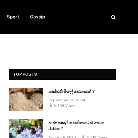
Sport
Gossip
TOP POSTS
බාස්මතී මිලේ වෙනසක් ?
September 26, 2024
6,456
Views
දහම් පාසල් සහතිකයටත් හොඳ
රැකියා?
August 9, 2025
5,413
Views