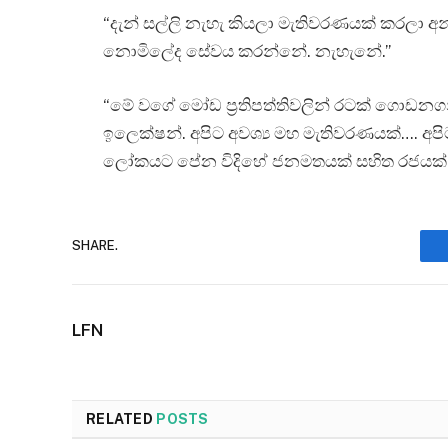
“දැන් සල්ලි නැහැ කියලා මැතිවරණයක් කරලා 
නොමිලේද සේවය කරන්නේ. නැහැනේ.”
“මේ වගේ මෝඩ ප්‍රතිපත්තිවලින් රටක් ගොඩනගන
ඉලෙක්ෂන්. අපිට අවශ්‍ය මහ මැතිවරණයක්…. අප
ලෝකයට පේන විදිහේ ජනමතයක් සහිත රජයක් පිහි
SHARE.
LFN
RELATED
POSTS