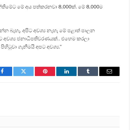
අන්තිමේට මේ අය පත්කරනවා 8,000ක්. මේ 8,000ම
්න බැහැ. අපිට අවශ්‍ය නැහැ මේ පළාත් පාලන
ිට අවශ්‍ය ජනාධිපතිවරණයක්.. එහෙම කරලා
ටුවා ගැනීමයි අපට අවශ්‍ය.”
Facebook
Twitter
Pinterest
LinkedIn
Tumblr
Email