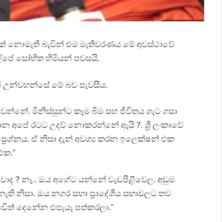
ක් නොමැති බැවින් එම මැතිවරණය මේ අවස්ථාවේ
ල්පේ සෝභිත හිමියන් පවසයි.
න් උන්වහන්සේ මේ බව පැවසීය.
්නේ. මිනිස්සුන්ට කෑම බීම සහ ජීවිතය ගැට ගසා
ාන අපේ රටට උදව් නොකරන්නේ ඇයි ?. ශ්‍රී ලංකාවේ
්‍රශ්නය. ඒ නිසා දැන් අවශ්‍ය කරන ඉලෙක්ෂන් එක
එක.”
නවාද ? නෑ.. ඔය අගේට යන්නේ වැඩපිළිවෙල. අඩුම
ති නිසා. ඔය නගර සභා ප්‍රාදේශීය සභාවලට තව
ඩිත් දෙනේන එපැයෑ පත්කරලා.”