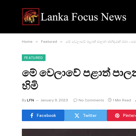
»
»
Home
Featured
මේ වෙලාවේ පළාත් පාලන ඡන්දයක් එපා – සෝ
FEATURED
මේ වෙලාවේ පළාත් පාලන
හිමි
By
LFN
January 9, 2023
No Comments
1 Min Read
Facebook
Twitter
Pinter