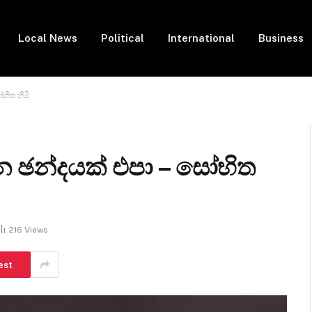
Local News
Political
International
Business
භිත හිමි
 ඡන්දයක් එපා – සෝභිත
216
Views
est