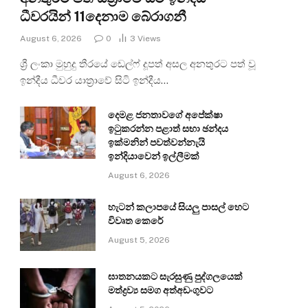
ධීවරයින් 11දෙනාම බේරාගනී
August 6, 2026
0
3
Views
ශ්‍රී ලංකා මුහුදු තීරයේ ඩෙල්ෆ් දූපත් අසල අනතුරට පත් වූ
ඉන්දීය ධීවර යාත්‍රාවේ සිටි ඉන්දීය…
දෙමළ ජනතාවගේ අපේක්ෂා
ඉටුකරන්න පළාත් සභා ඡන්දය
ඉක්මනින් පවත්වන්නැයි
ඉන්දියාවෙන් ඉල්ලීමක්
August 6, 2026
හැටන් කලාපයේ සියලු පාසල් හෙට
විවෘත කෙරේ
August 5, 2026
ඝාතනයකට සැරසුණු පුද්ගලයෙක්
මත්ද්‍රව්‍ය සමග අත්අඩංගුවට