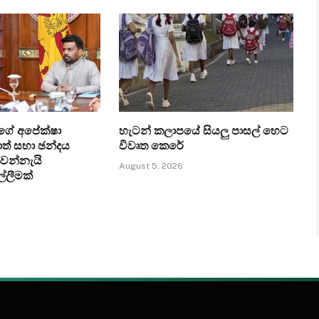
ගේ අපේක්ෂා
හැටන් කලාපයේ සියලු පාසල් හෙට
ත් සභා ඡන්දය
විවෘත කෙරේ
්වන්නැයි
August 5, 2026
ල්ලීමක්