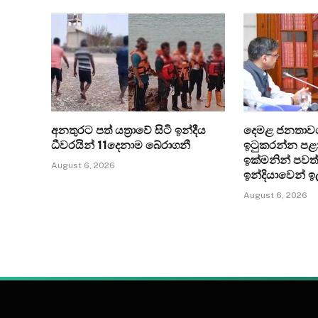
අනතුරට පත් යත්‍රාවේ සිටි ඉන්දීය
දෙමළ ජනතාව
ධීවරයින් 11දෙනාම බේරාගනී
ඉටුකරන්න පළා
ඉක්මනින් පවත
August 6, 2026
ඉන්දියාවෙන් ඉ
August 6, 2026