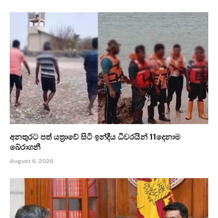
අනතුරට පත් යත්‍රාවේ සිටි ඉන්දීය ධීවරයින් 11දෙනාම
බේරාගනී
August 6, 2026