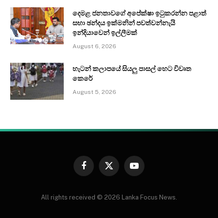
දෙමළ ජනතාවගේ අපේක්ෂා ඉටුකරන්න පළාත්
සභා ඡන්දය ඉක්මනින් පවත්වන්නැයි
ඉන්දියාවෙන් ඉල්ලීමක්
August 6, 2026
හැටන් කලාපයේ සියලු පාසල් හෙට විවෘත
කෙරේ
August 5, 2026
Facebook
X
YouTube
(Twitter)
All rights received © 2026 Lanka Focus News.