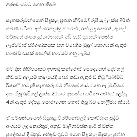
අත්අඩංගුවට ගෙන තිබේ.
සැකකරුවන්ගෙන් සිදුකළ ප්‍රශ්න කිරීමේදී රුපියල් ලක්ෂ 20ක්
පමණ වටිනා අත් ඔරලෝසු හතරක් , රන් මුදු දෙකක් , ඇපල්
වර්ගයේ ජංගම දුරකථනයක්, අයි පෑඩ් දහයක් මෙන්ම
ලැප්ටොප් පරිගණකයක් සහ විදේශීය මුදල් තොගයක් ඇතුළු
භාණ්ඩ රැසක් පොලිස් භාරයට ගනු ලැබීය.
මීට දින කිහිපයකට ඉහතදී කින්රොස් පෙදෙසෙහි දෙමහල්
නිවසට අලුයම් කාලයේදී දොර කඩා ඇතුළු වී තිබූ “බෝම්බ
රිෂාක්” නමැති සැකකරු එම නිවසේ කාමරයක අල්මාරියේ
දමා තිබූ රුපියල් ලක්ෂ 20කට ආසන්න වටිනා අත් ඔරලෝසු
4ක් ඇතුළු දේපළ සොරාගෙන ගොස් තිබූ බව පොලීසිය කියයි.
ඒ සම්බන්ධයෙන් සිදුකළ විමර්ශනවලදී කොට්ඨාස බුද්ධි
අංශයට ලද තොරතුරු අනුව මාලිගාවත්ත ආර් ජි වත්ත
ප්‍රදේශයේ දී ඔහුව අත්අඩංගුවට ගෙන සිදු කළ සිදුකළ ප්‍රශ්න