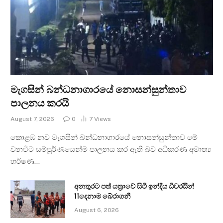
මැගසින් බන්ධනාගාරයේ නොසන්සුන්තාව
පාලනය කරයි
August 7, 2026
0
7
Views
කොළඹ නව මැගසින් බන්ධනාගාරයේ නොසන්සුන්තාව මේ
වනවිට සම්පූර්ණයෙන්ම පාලනය කර ඇති බව අධිකරණ අමාත්‍ය
හර්ෂණ…
අනතුරට පත් යත්‍රාවේ සිටි ඉන්දීය ධීවරයින්
11දෙනාම බේරාගනී
August 6, 2026