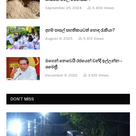
September 26, 2024
6,456
Views
දහම් පාසල් සහතිකයටත් හොඳ රැකියා?
August 9, 2025
5,413
Views
මගෙන් නෙවෙයි රජයෙන් වන්දි ඉල්ලන්න –
මෛත්‍රී
December 6, 2022
3,615
Views
DON'T MISS