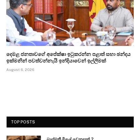
දෙමළ ජනතාවගේ අපේක්ෂා ඉටුකරන්න පළාත් සභා ඡන්දය
ඉක්මනින් පවත්වන්නැයි ඉන්දියාවෙන් ඉල්ලීමක්
August 6, 2026
TOP POSTS
බාස්මතී මිලේ වෙනසක් ?