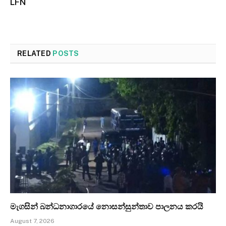
LFN
RELATED
POSTS
මැගසින් බන්ධනාගාරයේ නොසන්සුන්තාව පාලනය කරයි
August 7, 2026