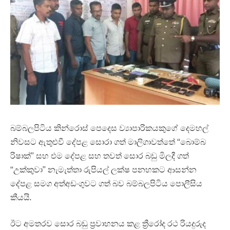
බම්බලපිටිය කින්රොස් පෙදෙස ව්‍යාපාරිකයකුගේ දෙමහල්
නිවසට ඇතුළුවී දේපළ සොරා ගත් මාලිගාවත්තේ “බොම්බ
රිෂාක්” සහ එම දේපළ සහ තවත් සොර බඩු මිලදී ගත්
“උක්කුවා” නැමැත්තා රුපියල් ලක්ෂ පනහකට ආසන්න
දේපළ සමග අත්අඩංගුවට ගත් බව බම්බලපිටිය පොලීසිය
කීයයි.
ඊට අමතරව සොර බඩු ප්‍රවාහනය කළ ත්‍රීරෝද රථ රියදුරුද