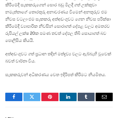
කිරීමේදී සැකකරුගෙන් සොර බඩු මිලදී ගත් උක්කුවා
නමැත්තාගේ තොරතුරු අනාවරණය වීමෙන් අනතුරුව එම
නිවස වටලා එම සැකකරු අත්අඩංගුවට ගෙන නිවස පරික්ෂා
කිරීමේදී ව්‍යාපාරික නිවසින් සොරාගත් දේපළ වලට අමතරව
රුපියල් ලක්ෂ 20ක පමණ තවත් දේපල තිබී සොයාගත් බව
පොලීසිය කියයි.
අත්අඩංගුවට ගත් ප්‍රධාන තදින් මත්ද්‍රව්‍ය වලට ඇබ්බැහි වූවෙක්
බවත් වාර්තා විය.
සැකකරුවන් අධිකරණය වෙත ඉදිරිපත් කිරීමට නියමිතය.
Facebook
Twitter
Pinterest
LinkedIn
Tumblr
Email