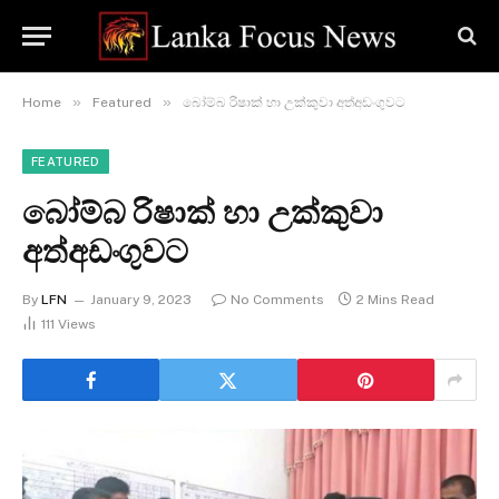
»
»
Home
Featured
බෝම්බ රිෂාක් හා උක්කුවා අත්අඩංගුවට
FEATURED
බෝම්බ රිෂාක් හා උක්කුවා
අත්අඩංගුවට
By
LFN
January 9, 2023
No Comments
2 Mins Read
111
Views