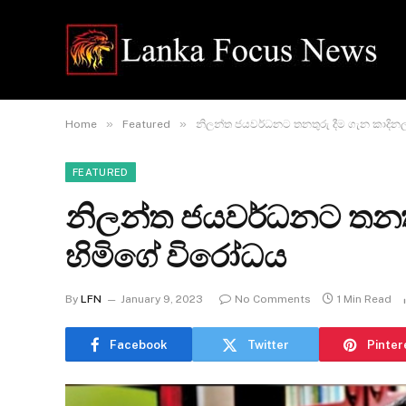
»
»
Home
Featured
නිලන්ත ජයවර්ධනට තනතුරු දීම ගැන කාදිනල
FEATURED
නිලන්ත ජයවර්ධනට තනතුර
හිමිගේ විරෝධය
By
LFN
January 9, 2023
No Comments
1 Min Read
Facebook
Twitter
Pinter