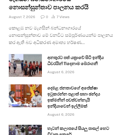
නොසන්සුන්තාව පාලනය කරයි
August 7, 2026
0
7
Views
කොළඹ නව මැගසින් බන්ධනාගාරයේ
නොසන්සුන්තාව මේ වනවිට සම්පූර්ණයෙන්ම පාලනය
කර ඇති බව අධිකරණ අමාත්‍ය හර්ෂණ…
අනතුරට පත් යත්‍රාවේ සිටි ඉන්දීය
ධීවරයින් 11දෙනාම බේරාගනී
August 6, 2026
දෙමළ ජනතාවගේ අපේක්ෂා
ඉටුකරන්න පළාත් සභා ඡන්දය
ඉක්මනින් පවත්වන්නැයි
ඉන්දියාවෙන් ඉල්ලීමක්
August 6, 2026
හැටන් කලාපයේ සියලු පාසල් හෙට
විවෘත කෙරේ