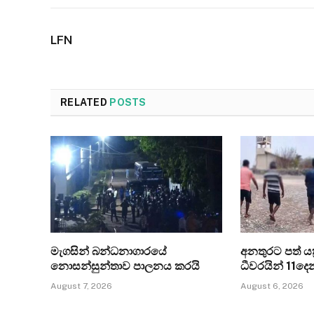
LFN
RELATED
POSTS
මැගසින් බන්ධනාගාරයේ
අනතුරට පත් යත්
නොසන්සුන්තාව පාලනය කරයි
ධීවරයින් 11ද
August 7, 2026
August 6, 2026