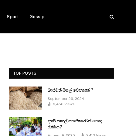
Sport
Gossip
TOP POSTS
බාස්මතී මිලේ වෙනසක් ?
September 26, 2024
6,456
Views
දහම් පාසල් සහතිකයටත් හොඳ
රැකියා?
August 9, 2025
5,413
Views