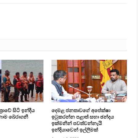
‍රාවේ සිටි ඉන්දීය
දෙමළ ජනතාවගේ අපේක්ෂා
ෙනාම බේරාගනී
ඉටුකරන්න පළාත් සභා ඡන්දය
ඉක්මනින් පවත්වන්නැයි
ඉන්දියාවෙන් ඉල්ලීමක්