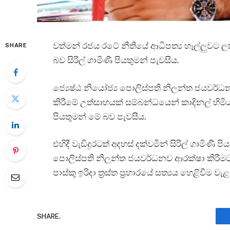
වත්මන් රජය රටේ නීතියේ ආධිපත්‍ය හෑල්ලුවට ලක
SHARE
බව සිරිල් ගාමිණී පියතුමන් පැවසීය.
ජ්‍යෙෂ්ඨ නියෝජ්‍ය පොලිස්පති නිලන්ත ජයවර්ධන
කිරීමේ උත්සාහයක් සම්බන්ධයෙන් කාදිනල් හිමියන්
පියතුමන් මේ බව පැවසීය.
එහිදී වැඩිදුරටත් අදහස් දක්වමින් සිරිල් ගාමිණී ප
පොලිස්පති නිලන්ත ජයවර්ධනව ආරක්ෂා කිරීමට 
පාස්කු ඉරිදා ත්‍රස්ත ප්‍රහාරයේ සත්‍යය හෙළිවීම ව
SHARE.