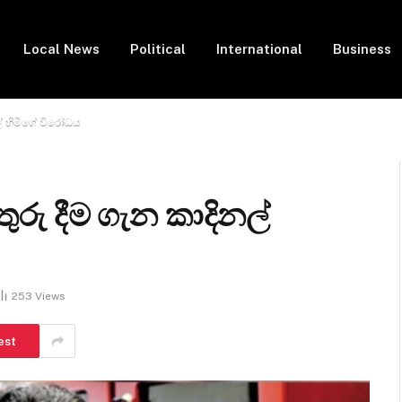
Local News
Political
International
Business
් හිමිගේ විරෝධය
ු දීම ගැන කාදිනල්
253
Views
est