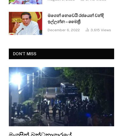
මගෙන් නෙවෙයි රජයෙන් වන්දි
ඉල්ලන්න – මෛත්‍රී
December 6, 2022
3,615
Views
DON'T MISS
මැගසින් බන්ධනාගාරයේ