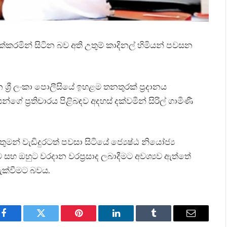
්කරමින් සිටින බව අති උතුම් කාදිනල් හිමියන් පවසන
 ශ්‍රී ලංකා පොලීසියේ ඉහළම තනතුරක් ප්‍රදානය
ගේ ප්‍රතිචාරය පිළිබඳව අදහස් දක්වමින් සිරිල් ගාමිණී
ියතුමන් වැඩිදුරටත් පවසා සිටියේ ජ්‍යෙෂ්ඨ නියෝජ්‍ය
සහ ඔහුට වරදාන වරප්‍රසාද ලබාදීමට අවශ්‍යව ඇත්තේ
ැළැක්වීමට බවය.
Facebook
Twitter
Pinterest
LinkedIn
Tumblr
Email