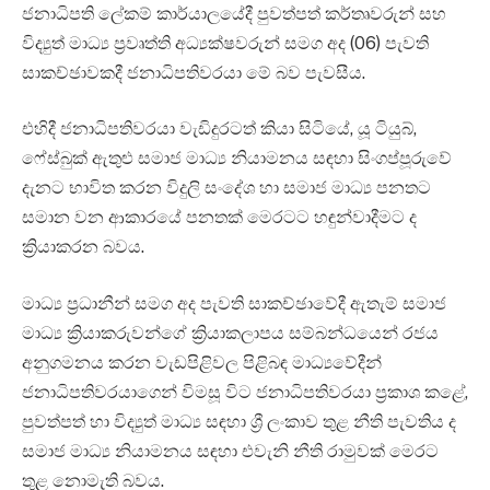
ජනාධිපති ලේකම් කාර්යාලයේදී පුවත්පත් කර්තෘවරුන් සහ
විද්‍යුත් මාධ්‍ය ප්‍රවෘත්ති අධ්‍යක්ෂවරුන් සමග අද (06) පැවති
සාකච්ඡාවකදී ජනාධිපතිවරයා මේ බව පැවසීය.
එහිදී ජනාධිපතිවරයා වැඩිදුරටත් කියා සිටියේ, යූ ටියුබ්,
ෆේස්බුක් ඇතුළු සමාජ මාධ්‍ය නියාමනය සඳහා සිංගප්පූරුවේ
දැනට භාවිත කරන විදුලි සංදේශ හා සමාජ මාධ්‍ය පනතට
සමාන වන ආකාරයේ පනතක් මෙරටට හඳුන්වාදීමට ද
ක්‍රියාකරන බවය.
මාධ්‍ය ප්‍රධානීන් සමග අද පැවති සාකච්ඡාවේදී ඇතැම් සමාජ
මාධ්‍ය ක්‍රියාකරුවන්ගේ ක්‍රියාකලාපය සම්බන්ධයෙන් රජය
අනුගමනය කරන වැඩපිළිවල පිළිබඳ මාධ්‍යවේදීන්
ජනාධිපතිවරයාගෙන් විමසූ විට ජනාධිපතිවරයා ප්‍රකාශ කළේ,
පුවත්පත් හා විද්‍යුත් මාධ්‍ය සඳහා ශ්‍රී ලංකාව තුළ නීති පැවතිය ද
සමාජ මාධ්‍ය නියාමනය සඳහා එවැනි නීති රාමුවක් මෙරට
තුළ නොමැති බවය.