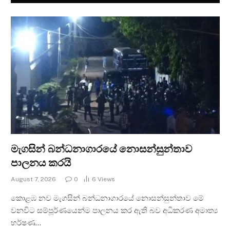
මැගසින් බන්ධනාගාරයේ නොසන්සුන්තාව
පාලනය කරයි
August 7, 2026
0
6
Views
කොළඹ නව මැගසින් බන්ධනාගාරයේ නොසන්සුන්තාව මේ
වනවිට සම්පූර්ණයෙන්ම පාලනය කර ඇති බව අධිකරණ අමාත්‍ය
හර්ෂණ…