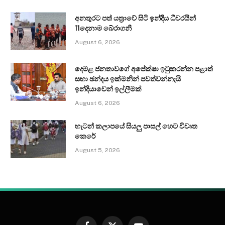
අනතුරට පත් යත්‍රාවේ සිටි ඉන්දීය ධීවරයින්
11දෙනාම බේරාගනී
August 6, 2026
දෙමළ ජනතාවගේ අපේක්ෂා ඉටුකරන්න පළාත්
සභා ඡන්දය ඉක්මනින් පවත්වන්නැයි
ඉන්දියාවෙන් ඉල්ලීමක්
August 6, 2026
හැටන් කලාපයේ සියලු පාසල් හෙට විවෘත
කෙරේ
August 5, 2026