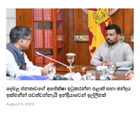
දෙමළ ජනතාවගේ අපේක්ෂා ඉටුකරන්න පළාත් සභා ඡන්දය
ඉක්මනින් පවත්වන්නැයි ඉන්දියාවෙන් ඉල්ලීමක්
August 6, 2026