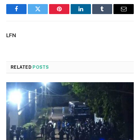
Facebook
Twitter
Pinterest
LinkedIn
Tumblr
Email
LFN
RELATED
POSTS