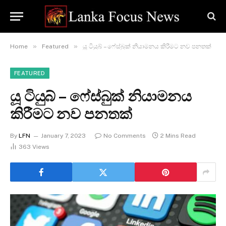
»
»
Home
Featured
යූ ටියුබ් – ෆේස්බුක් නියාමනය කිරීමට නව පනතක්
FEATURED
යූ ටියුබ් – ෆේස්බුක් නියාමනය
කිරීමට නව පනතක්
By
LFN
January 7, 2023
No Comments
2 Mins Read
363
Views