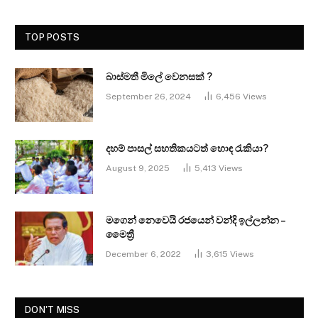
TOP POSTS
බාස්මතී මිලේ වෙනසක් ?
September 26, 2024
6,456
Views
දහම් පාසල් සහතිකයටත් හොඳ රැකියා?
August 9, 2025
5,413
Views
මගෙන් නෙවෙයි රජයෙන් වන්දි ඉල්ලන්න –
මෛත්‍රී
December 6, 2022
3,615
Views
DON'T MISS