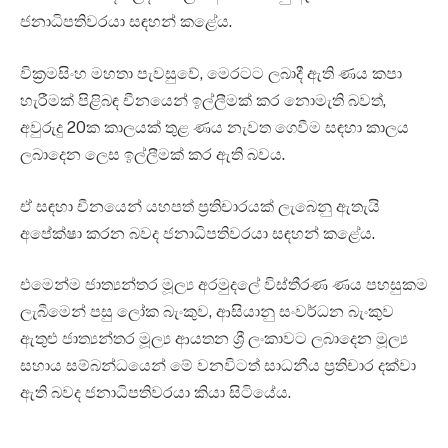
ජනාධිපතිවරයා සඳහන් කළේය.
වික්‍රමසිංහ මහතා පැවසුවේ, මෙරටට ලබාදී ඇති ණය කපා
හැරීමක් පිළිබඳ චීනයෙන් ඉල්ලීමක් කර නොමැති බවත්,
අවුරුදු 20ක කාලයක් තුළ ණය නැවත ගෙවීම සඳහා කාලය
ලබාදෙන ලෙස ඉල්ලීමක් කර ඇති බවය.
ඒ සඳහා චීනයෙන් යහපත් ප්‍රතිචාරයක් ලැබෙනු ඇතැයි
අපේක්ෂා කරන බවද ජනාධිපතිවරයා සඳහන් කළේය.
එමෙන්ම ජාත්‍යන්තර මූල්‍ය අරමුදලේ විස්තීරණ ණය පහසුකම
ලැබීමෙන් පසු ලෝක බැංකුව, ආසියානු සංවර්ධන බැංකුව
ඇතුළු ජාත්‍යන්තර මූල්‍ය ආයතන ශ්‍රී ලංකාවට ලබාදෙන මූල්‍ය
සහාය සම්බන්ධයෙන් මේ වනවිටත් සාධනීය ප්‍රතිචාර දක්වා
ඇති බවද ජනාධිපතිවරයා කියා සිටියේය.