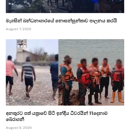
මැගසින් බන්ධනාගාරයේ නොසන්සුන්තාව පාලනය කරයි
August 7, 2026
අනතුරට පත් යත්‍රාවේ සිටි ඉන්දීය ධීවරයින් 11දෙනාම
බේරාගනී
August 6, 2026