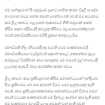
එම හේතුවෙන් සිංගපූරුවේ දැනට භාවිත කරන විදුලි සංදේශ
හා සමාජ මාධ්‍ය පනත තමන් ගෙන්වා ගත් බවත් එය අධ්‍යනය
කර ශ්‍රී ලංකාවට ගැලපෙන ආකාරයේ නීති රාමුවක් සකස්
කිරීම සඳහා ඉදිරියේදී කටයුතු කිරීමට බලාපොරොත්තු වන
බවත් ජනාධිපතිවරයා එහිදී ප්‍රකාශ කරනු ලැබීය.
ජනාධිපති නිල නිවසේදී අද පැවති මෙම සාකච්ඡාවේදී
ජනාධිපතිවරයා වැඩිදුරටත් සඳහන් කළේ, ජාත්‍යන්තර මූල්‍ය
අරමුදලේ විස්තීරණ ණය පහසුකම මේ වසරේ මුල් භාගයේදී
ලැබෙනු ඇතැයි රජය අපේක්ෂා කරන බවය.
ශ්‍රී ලංකාවේ ණය ප්‍රතිව්‍යූහගත කිරීම සම්බන්ධයෙන් ඉන්දියාව
සිය ප්‍රතිචාරය මේ මස අවසන් වීමට පෙර දැනුම්දෙනු ඇති
බවත්, ණය ප්‍රතිව්‍යූහගතකරණය සම්බන්ධයෙන් චීනය සමග
තවත් වටයක සාකච්ඡාවක් මේ දිනවල ආරම්භ කර ඇති අතර
එම සාකච්ඡා ද ඵලදායී ලෙස අවසන් වනු ඇති බවත්