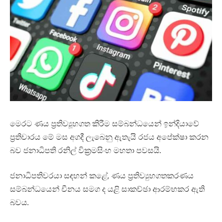
මෙරට ණය ප්‍රතිව්‍යූහගත කිරීම සම්බන්ධයෙන් ඉන්දියාවේ
ප්‍රතිචාරය මේ මස අගදී ලැබෙනු ඇතැයි රජය අපේක්ෂා කරන
බව ජනාධිපති රනිල් වික්‍රමසිංහ මහතා පවසයි.
ජනාධිපතිවරයා සඳහන් කළේ, ණය ප්‍රතිව්‍යුහගතකරණය
සම්බන්ධයෙන් චීනය සමග ද යළි සාකච්ඡා ආරම්භකර ඇති
බවය.