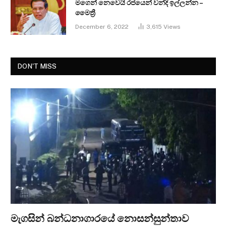
මගෙන් නෙවෙයි රජයෙන් වන්දි ඉල්ලන්න –
මෛත්‍රී
December 6, 2022
3,615
Views
DON'T MISS
මැගසින් බන්ධනාගාරයේ නොසන්සුන්තාව