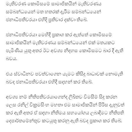
මැතිවරණ කොමිසමේ සාමාජිකයින් මැතිවරණය
සම්බන්ධයෙන් මත හතරක් දැරීම සම්බන්ධයෙන්
ජනාධිපතිවරයා එහිදි ප්‍රතිචාර දක්වා තිබේ.
ජනාධිපතිවරයා මෙහිදී ප්‍රකාශ කර ඇත්තේ කොමිසමේ
සාමාජිකයින් මැතිවරණය සම්බන්ධයෙන් එක් මතයකට
පැමිණිය යුතු අතර ඊට අවශ්‍ය නිදහස කොමිසමට බාර දී ඇති
බවය.
එය ස්වාධීනව පවත්වාගෙන යෑමට කිසිදු බාධාවක් නොමැති
බවද ජනාධිපතිවරයා එහිදී සදහන් කර තිබේ.
අවශ්‍ය නම් නීතිපතිවරයාගෙන්ද ලිඛිතව විමසීම් සිදු කරන
ලෙස රනිල් වික්‍රමසිංහ මහතා එම සාමාජිකයින් පිරිස දැනුවත්
කර ඇති අතර ඒ සඳහා නීතිමය සහයෝගය ලබාදීමට නීතිපති
දෙපාර්තමේන්තුව කටයුතු කරනු ඇති බවද ප්‍රකාශ කර තිබේ.