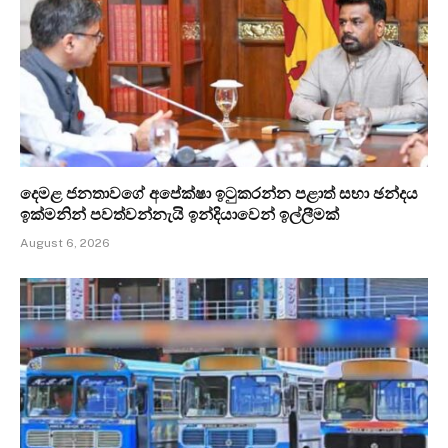
දෙමළ ජනතාවගේ අපේක්ෂා ඉටුකරන්න පළාත් සභා ඡන්දය
ඉක්මනින් පවත්වන්නැයි ඉන්දියාවෙන් ඉල්ලීමක්
August 6, 2026