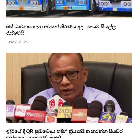
බස් ධාවනය ගැන අවසන් තීරණය අද – සංගම් සියල්ල
රැස්වෙයි
June 2, 2026
ඉදිරියේ දී QR ක්‍රමවේදය තදින් ක්‍රියාත්මක කරන්න පියවර
ගන්නවා – බලශක්ති ඇමති