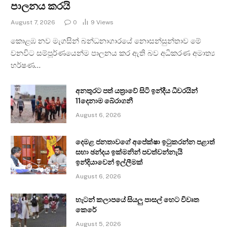
පාලනය කරයි
August 7, 2026
0
9
Views
කොළඹ නව මැගසින් බන්ධනාගාරයේ නොසන්සුන්තාව මේ
වනවිට සම්පූර්ණයෙන්ම පාලනය කර ඇති බව අධිකරණ අමාත්‍ය
හර්ෂණ…
අනතුරට පත් යත්‍රාවේ සිටි ඉන්දීය ධීවරයින්
11දෙනාම බේරාගනී
August 6, 2026
දෙමළ ජනතාවගේ අපේක්ෂා ඉටුකරන්න පළාත්
සභා ඡන්දය ඉක්මනින් පවත්වන්නැයි
ඉන්දියාවෙන් ඉල්ලීමක්
August 6, 2026
හැටන් කලාපයේ සියලු පාසල් හෙට විවෘත
කෙරේ
August 5, 2026