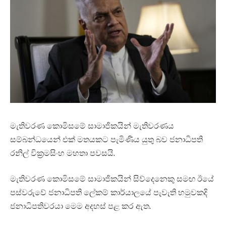
මැතිවරණ කොමිසමේ සාමාජිකයින් මැතිවරණය
සම්බන්ධයෙන් එක් මතයකට පැමිණිය යුතු බව ජනාධිපති
රනිල් වික්‍රමසිංහ මහතා පවසයි.
මැතිවරණ කොමිසමේ සාමාජිකයින් සිව්දෙනෙකු සමඟ ඊයේ
පස්වරුවේ ජනාධිපති ලේකම් කාර්යාලයේ පැවැති හමුවකදි
ජනාධිපතිවරයා මෙම අදහස් පළ කර ඇත.