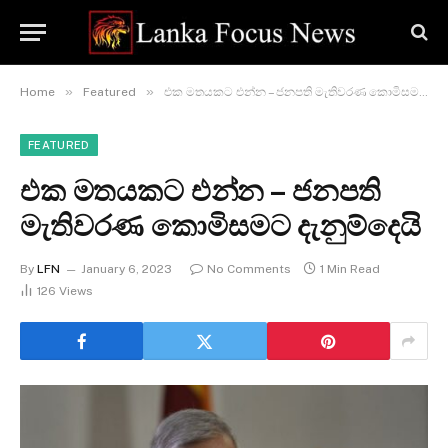
»
»
Home
Featured
එක මතයකට එන්න – ජනපති මැතිවරණ කොමිසමට දැනුම්දෙයි
FEATURED
එක මතයකට එන්න – ජනපති
මැතිවරණ කොමිසමට දැනුම්දෙයි
By
LFN
January 6, 2023
No Comments
1 Min Read
126
Views