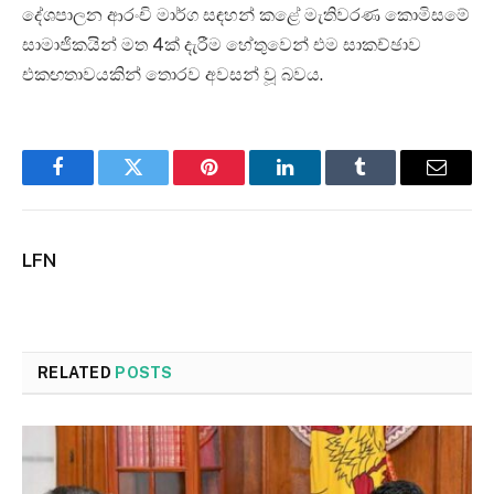
දේශපාලන ආරංචි මාර්ග සඳහන් කළේ මැතිවරණ කොමිසමේ
සාමාජිකයින් මත 4ක් දැරීම හේතුවෙන් එම සාකච්ඡාව
එකඟතාවයකින් තොරව අවසන් වූ බවය.
Facebook
Twitter
Pinterest
LinkedIn
Tumblr
Email
LFN
RELATED
POSTS