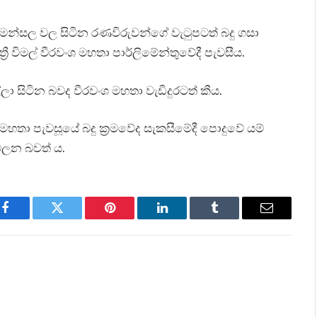
මන්සල වල සිටින රණවිරුවන්ගේ වැටුපටත් බදු ගසා
රී විමල් වීරවංශ මහතා පාර්ලිමේන්තුවේදී පැවසීය.
ා සිටින බවද වීරවංශ මහතා වැඩිදුරටත් කීය.
ධන මහතා පැවසූයේ බදු ක්‍රමවේද සැකසීමේදී පොදුවේ යම්
ලන බවත් ය.
Facebook
Twitter
Pinterest
LinkedIn
Tumblr
Email