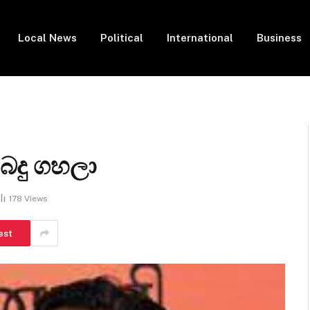
Local News
Political
International
Business
බදු ගහලා
178
Views
est