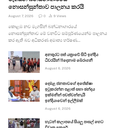
නොසන්සුන්තාව පාලනය කරයි
August 7, 2026
0
9
Views
කොළඹ නව මැගසින් බන්ධනාගාරයේ
නොසන්සුන්තාව මේ වනවිට සම්පූර්ණයෙන්ම පාලනය
කර ඇති බව අධිකරණ අමාත්‍ය හර්ෂණ…
අනතුරට පත් යත්‍රාවේ සිටි ඉන්දීය
ධීවරයින් 11දෙනාම බේරාගනී
August 6, 2026
දෙමළ ජනතාවගේ අපේක්ෂා
ඉටුකරන්න පළාත් සභා ඡන්දය
ඉක්මනින් පවත්වන්නැයි
ඉන්දියාවෙන් ඉල්ලීමක්
August 6, 2026
හැටන් කලාපයේ සියලු පාසල් හෙට
විවෘත කෙරේ