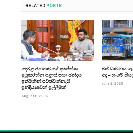
RELATED
POSTS
දෙමළ ජනතාවගේ අපේක්ෂා
බස් ධාවනය ග
ඉටුකරන්න පළාත් සභා ඡන්දය
අද – සංගම් සිය
ඉක්මනින් පවත්වන්නැයි
June 2, 2026
ඉන්දියාවෙන් ඉල්ලීමක්
August 6, 2026