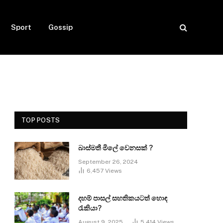
Sport
Gossip
TOP POSTS
බාස්මතී මිලේ වෙනසක් ?
September 26, 2024
6,457
Views
දහම් පාසල් සහතිකයටත් හොඳ
රැකියා?
August 9, 2025
5,414
Views