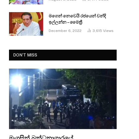
මගෙන් නෙවෙයි රජයෙන් වන්දි
ඉල්ලන්න – මෛත්‍රී
December 6, 2022
3,615
Views
DON'T MISS
මැගසින් බන්ධනාගාරයේ