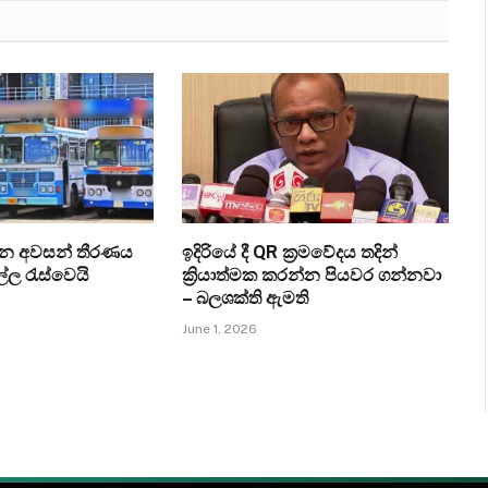
ැන අවසන් තීරණය
ඉදිරියේ දී QR ක්‍රමවේදය තදින්
ල්ල රැස්වෙයි
ක්‍රියාත්මක කරන්න පියවර ගන්නවා
– බලශක්ති ඇමති
June 1, 2026