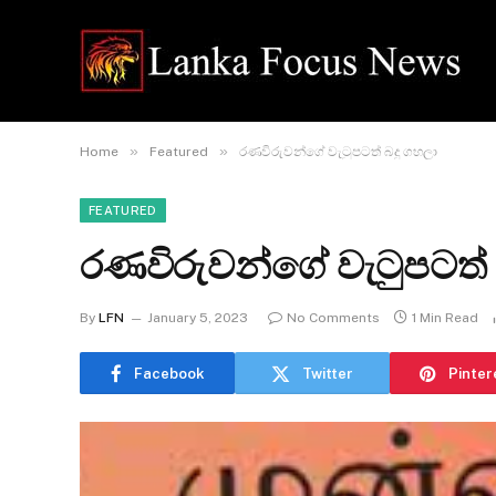
»
»
Home
Featured
රණවිරුවන්ගේ වැටුපටත් බදු ගහලා
FEATURED
රණවිරුවන්ගේ වැටුපටත් 
By
LFN
January 5, 2023
No Comments
1 Min Read
Facebook
Twitter
Pinter