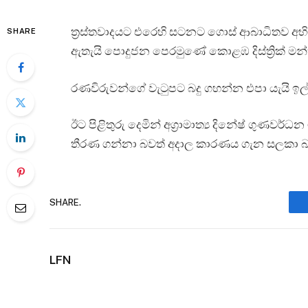
ත්‍රස්තවාදයට එරෙහි සටනට ගොස් ආබාධිතව අභි
SHARE
ඇතැයි පොදුජන පෙරමුණේ කොළඹ දිස්ත්‍රික් මන්ත්‍
රණවිරුවන්ගේ වැටුපට බදු ගහන්න එපා යැයි ඉල්ල
ඊට පිළිතුරු දෙමින් අග්‍රාමාත්‍ය දිනේෂ් ගුණවර්
තීරණ ගන්නා බවත් අදාල කාරණය ගැන සලකා බ
SHARE.
LFN