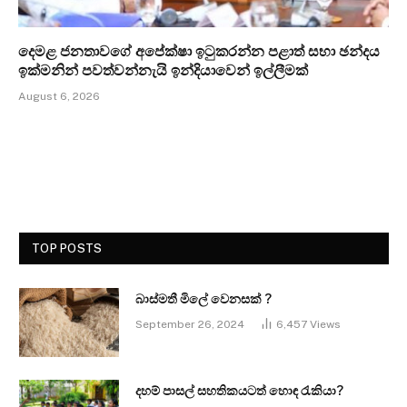
දෙමළ ජනතාවගේ අපේක්ෂා ඉටුකරන්න පළාත් සභා ඡන්දය
ඉක්මනින් පවත්වන්නැයි ඉන්දියාවෙන් ඉල්ලීමක්
August 6, 2026
TOP POSTS
බාස්මතී මිලේ වෙනසක් ?
September 26, 2024
6,457
Views
දහම් පාසල් සහතිකයටත් හොඳ රැකියා?