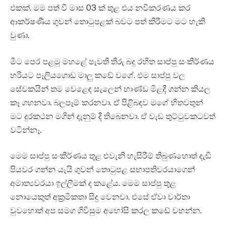
එකක්. මම පත් වී මාස 03 ක් තුළ එය නවීකරණය කර
ආකර්ෂණීය ගුවන් තොටුපළක් බවට පත් කිරීමට මට හැකි
වුණා.
මීට පෙර පළමු මහළේ පැවති තීරු බදු රහිත සාප්පු සංකීර්ණය
හරියට පෑලියගොඩ මාලු කඩේ වගේ. එම සාප්පු වල
සේවකයින් තම වෙළෙඳ සැලෙන් භාණ්ඩ මිළදී ගන්න කියල
කෑ ගහනවා. බලපෑම් කරනවා. ඒ පිළිබඳව මගේ හිතවතුන්
මට දුරකථන මගින් දැනුම් දී තිබෙනවා. ඒ වැඩ තුට්ටුවකටවත්
වටින්නෑ.
මෙම සාප්පු සංකීර්ණය තුළ එවැනි හැසිරීම් තිබුණහොත් දැඩි
පියවර ගන්න යැයි ගුවන් තොටුපළ සභාපතිවරයාගෙන්
අමාත්‍යවරයා ඉල්ලීමක් ද කළේය. මෙම සාප්පු තුළ
නොයෙකුත් අක්‍රමිකතා සිදු වෙනවා. එසේ ඒවා වාර්තා
වුවහොත් අප සමග ගිවිසුම අහෝසි කරල කඩේ වහන්න.