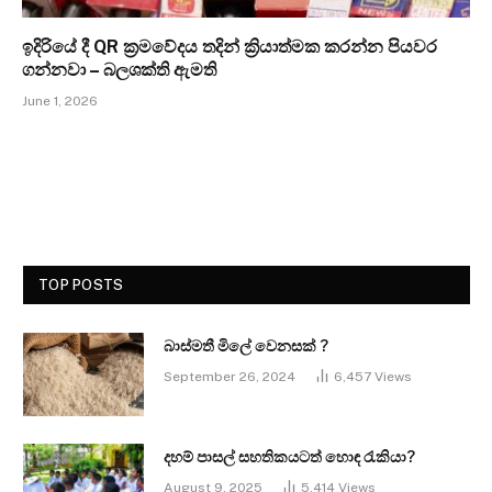
ඉදිරියේ දී QR ක්‍රමවේදය තදින් ක්‍රියාත්මක කරන්න පියවර
ගන්නවා – බලශක්ති ඇමති
June 1, 2026
TOP POSTS
බාස්මතී මිලේ වෙනසක් ?
September 26, 2024
6,457
Views
දහම් පාසල් සහතිකයටත් හොඳ රැකියා?
August 9, 2025
5,414
Views