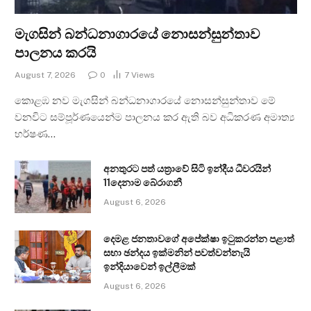
මැගසින් බන්ධනාගාරයේ නොසන්සුන්තාව
පාලනය කරයි
August 7, 2026
0
7
Views
කොළඹ නව මැගසින් බන්ධනාගාරයේ නොසන්සුන්තාව මේ
වනවිට සම්පූර්ණයෙන්ම පාලනය කර ඇති බව අධිකරණ අමාත්‍ය
හර්ෂණ…
අනතුරට පත් යත්‍රාවේ සිටි ඉන්දීය ධීවරයින්
11දෙනාම බේරාගනී
August 6, 2026
දෙමළ ජනතාවගේ අපේක්ෂා ඉටුකරන්න පළාත්
සභා ඡන්දය ඉක්මනින් පවත්වන්නැයි
ඉන්දියාවෙන් ඉල්ලීමක්
August 6, 2026