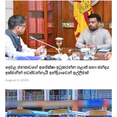
දෙමළ ජනතාවගේ අපේක්ෂා ඉටුකරන්න පළාත් සභා ඡන්දය
ඉක්මනින් පවත්වන්නැයි ඉන්දියාවෙන් ඉල්ලීමක්
August 6, 2026