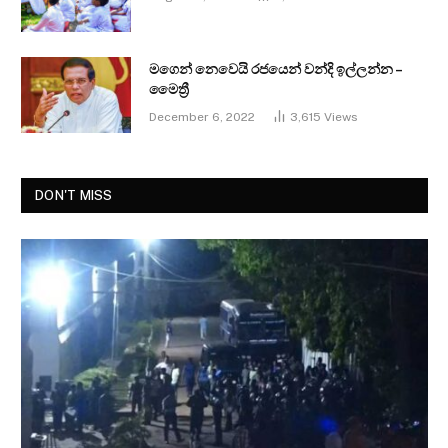
මගෙන් නෙවෙයි රජයෙන් වන්දි ඉල්ලන්න –
මෛත්‍රී
December 6, 2022
3,615
Views
DON'T MISS