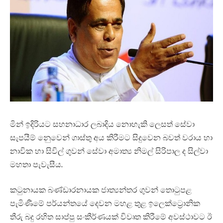
මින් ඉදිරියට සහනාධාර ලබාදිය නොහැකි ලෙසත් සේවා
සැපයීම් නෙුවෙන් ගාස්තු අය කිරීමට සිදුවෙන බවත් වරාය හා
නාවික හා සිවිල් ගුවන් සේවා අමාත්‍ය නිමල් සිරිපාල ද සිල්වා
මහතා පැවැසීය.
කටුනායක බණ්ඩාරනායක ජාත්‍යන්තර ගුවන් තොටුපළ
පැමිණීමේ පර්යන්තයේ දෙවන මහළ තුළ ඉලෙක්ට්‍රොනික
තීරු බදු රහිත සාප්පු සංකීර්ණයක් විවෘත කිරීමේ අවස්ථාවට ඊ