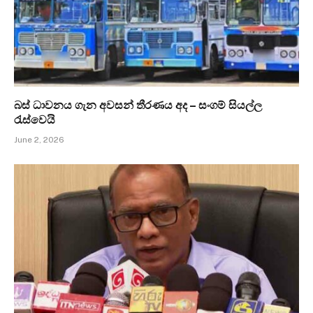
බස් ධාවනය ගැන අවසන් තීරණය අද – සංගම් සියල්ල
රැස්වෙයි
June 2, 2026