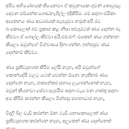
අපිට අභියෝගයක් තියෙනවා. ඒ කටුනායක ගුවන් තොටුපළ
දෙවන පර්යන්ත ගොඩනැගිල්ල ඉදිකිරීම. මේ සදහා ජයිකා
ආයතනය ණය ආධාරයක් සැපයුවා. නමුත් අපි රට
බංකොලොත් බව ප්‍රකාශ කළ නිසා තවදුරටත් ණය දෙන්න බෑ
කිව්වා. ඒ ගොල්ල කිව්වා අයි.එම්.එෆ්. එකෙන් ණය ගන්නන
කියලා. ඔවුන්ගේ විශ්වාසය දිනා ගන්න. ඉන්පසුව ණය
දෙන්නම් කිව්වා.
ණය ප්‍රතිව්‍යුහගත කිරීම ලේසි නැහැ. අපි ඔවුන්ගේ
කොන්දේසි වලට යටත් වෙන්න ඕනෙ. නැතිනම් ණය
දෙන්නෙ නැහැ. ජාත්‍යන්තර සහාය ලැබෙන්නෙත් නැහැ.
ඔවුන් කියනවා සේවා සැපයීම සදහා වැය වන ගාස්තු සදහා
අය කිරීම් කරන්න කියලා. මින්පසු සහනාධාර නැහැ.
විදුලි බිල වැඩි කරන්න ඕන. වැඩි නොකොලොත් ණය
ප්‍රතිව්‍යුහගත කරන්නෙ නැහැ. අලුතෙන් ණය දෙන්නෙත්
නැහැ.