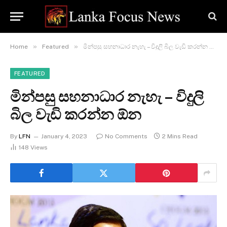
»
»
Home
Featured
මින්පසු සහනාධාර නැහැ – විදුලි බිල වැඩි කරන්න ඕන
FEATURED
මින්පසු සහනාධාර නැහැ – විදුලි
බිල වැඩි කරන්න ඕන
By
LFN
January 4, 2023
No Comments
2 Mins Read
148
Views