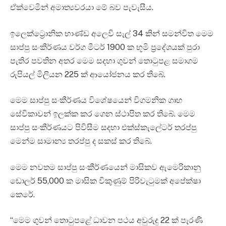
ඒක්වෙමින් අමාත්‍යවරයා මේ බව පැවැසීය.
ඉලෙක්ට්‍රොනික භාණ්ඩ අලෙවි සැල් 34 කින් සමන්විත මෙම
සාප්පු සංකීර්ණය වර්ග මීටර් 1900 ක භූමි ප්‍රදේශයක් පුරා
පැතිර පවතින අතර මෙම සදහා ගුවන් තොටුපළ සමාගම
රුපියල් මිලියන 225 ක් ආයෝජනය කර තිබේ.
මෙම සාප්පු සංකීර්ණය විශේෂයෙන් විගමනික ගෘහ
සේවිකාවන් ඉලක්ක කර ගෙන ස්ථාපිත කර තිබේ. මෙම
සාප්පු සංකීර්ණයට පිවිසීම සදහා එක්ස්කැලේටර් තරප්පු
මෙන්ම සාමාන්‍ය තරප්පු ද සකස් කර තිබේ.
මෙම නවතම සාප්පු සංකීර්ණයෙන් මාසිකව ඇමෙරිකානු
ඩොලර් 55,000 ක මාසික විකුණුම් පිරිවැටුමක් අපේක්ෂා
කෙරේ.
“මෙම ගුවන් තොටුපළේ ධාවන පථය අවුරුදු 22 ක් පැරණි